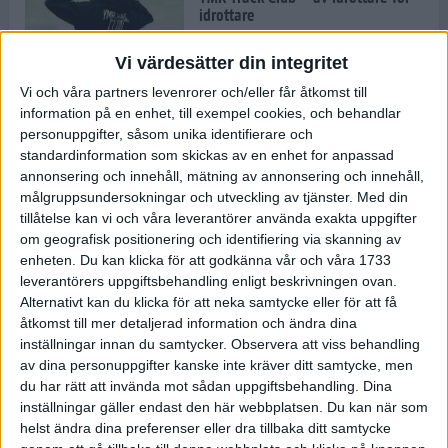
idrottare
8 dec 2021
• Inspirationen
Vi värdesätter din integritet
Vi och våra partners levenrorer och/eller får åtkomst till
information på en enhet, till exempel cookies, och behandlar
Nu är säsongen i gång för TSM
Running
personuppgifter, såsom unika identifierare och
standardinformation som skickas av en enhet for anpassad
7 dec 2021
annonsering och innehåll, mätning av annonsering och innehåll,
målgruppsundersokningar och utveckling av tjänster.
Med din
tillåtelse kan vi och våra leverantörer använda exakta uppgifter
När vintern är ett faktum: Spring
om geografisk positionering och identifiering via skanning av
effektiva intervallpass på löpband
enheten. Du kan klicka för att godkänna vår och våra 1733
6 dec 2021
• Löpningen
• Träning
leverantörers uppgiftsbehandling enligt beskrivningen ovan.
Alternativt kan du klicka för att neka samtycke eller för att få
åtkomst till mer detaljerad information och ändra dina
inställningar innan du samtycker.
Observera att viss behandling
av dina personuppgifter kanske inte kräver ditt samtycke, men
Saffransscones med hallon
du har rätt att invända mot sådan uppgiftsbehandling. Dina
6 dec 2021
• Livet
• Recept
inställningar gäller endast den här webbplatsen. Du kan när som
helst ändra dina preferenser eller dra tillbaka ditt samtycke