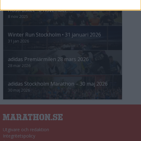
Höstrusket • 8 november
8 nov 2025
Winter Run Stockholm • 31 januari 2026
31 jan 2026
adidas Premiärmilen 28 mars 2026
28 mar 2026
adidas Stockholm Marathon – 30 maj 2026
30 maj 2026
Utgivare och redaktion
Integritetspolicy