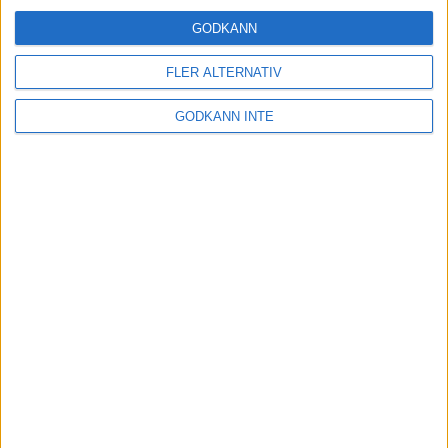
Running sedan 2007
GODKÄNN
17 nov 2021
FLER ALTERNATIV
Träningstipset: Nils van der Poels
GODKÄNN INTE
intervaller med krympande vila
11 nov 2021
• Löpningen
• Träning
Anders Szalkai gör comeback som
huvudcoach när TSM Running är
tillbaka!
5 nov 2021
Träningstipset: Musses rejäla
”energiträningspass”
29 okt 2021
• Löpningen
• Träning