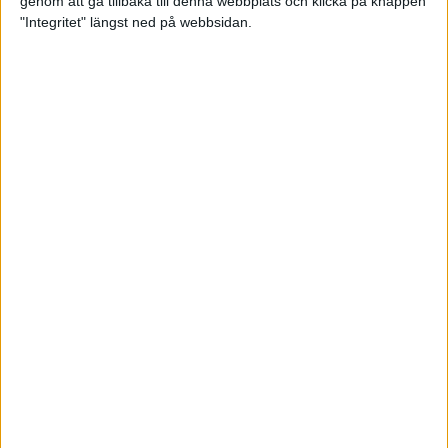
genom att gå tillbaka till denna webbplats och klicka på knappen
"Integritet" längst ned på webbsidan.
Linus vann över vinden i Valencia
5 dec 2021
Valencia Marathon – starten på
Sarahs maratonresa
3 dec 2021
• Löpningen
• Tävling
Klä dig rätt för vinterns löppass
3 dec 2021
• Löpningen
• Träning
Träningstipset: Suldan Hassans 10
x 1200 meter
30 nov 2021
• Löpningen
• Träning