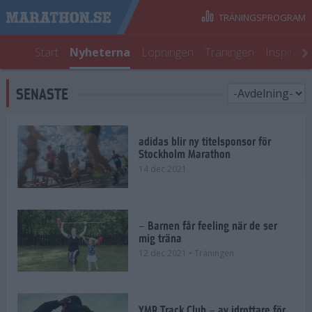
TRÄNINGSPROGRAM
Start
Nyheterna
Löpningen
Träningen
Inspirati
SENASTE
adidas blir ny titelsponsor för
Stockholm Marathon
14 dec 2021
– Barnen får feeling när de ser
mig träna
12 dec 2021
• Träningen
YMR Track Club – av idrottare för