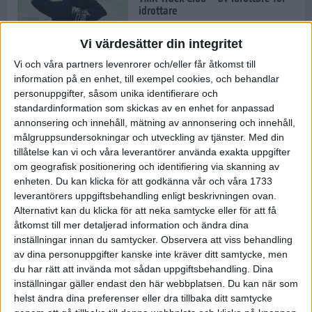
idrottare
8 dec 2021
• Inspirationen
Vi värdesätter din integritet
Vi och våra partners levenrorer och/eller får åtkomst till
information på en enhet, till exempel cookies, och behandlar
Nu är säsongen i gång för TSM
Running
personuppgifter, såsom unika identifierare och
standardinformation som skickas av en enhet for anpassad
7 dec 2021
annonsering och innehåll, mätning av annonsering och innehåll,
målgruppsundersokningar och utveckling av tjänster.
Med din
tillåtelse kan vi och våra leverantörer använda exakta uppgifter
När vintern är ett faktum: Spring
om geografisk positionering och identifiering via skanning av
effektiva intervallpass på löpband
enheten. Du kan klicka för att godkänna vår och våra 1733
6 dec 2021
• Löpningen
• Träning
leverantörers uppgiftsbehandling enligt beskrivningen ovan.
Alternativt kan du klicka för att neka samtycke eller för att få
åtkomst till mer detaljerad information och ändra dina
inställningar innan du samtycker.
Observera att viss behandling
av dina personuppgifter kanske inte kräver ditt samtycke, men
Saffransscones med hallon
du har rätt att invända mot sådan uppgiftsbehandling. Dina
6 dec 2021
• Livet
• Recept
inställningar gäller endast den här webbplatsen. Du kan när som
helst ändra dina preferenser eller dra tillbaka ditt samtycke