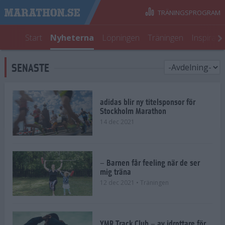
TRÄNINGSPROGRAM
Start
Nyheterna
Löpningen
Träningen
Inspirati
SENASTE
adidas blir ny titelsponsor för
Stockholm Marathon
14 dec 2021
– Barnen får feeling när de ser
mig träna
12 dec 2021
• Träningen
YMR Track Club – av idrottare för