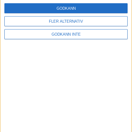
Running sedan 2007
GODKÄNN
17 nov 2021
FLER ALTERNATIV
Träningstipset: Nils van der Poels
GODKÄNN INTE
intervaller med krympande vila
11 nov 2021
• Löpningen
• Träning
Anders Szalkai gör comeback som
huvudcoach när TSM Running är
tillbaka!
5 nov 2021
Träningstipset: Musses rejäla
”energiträningspass”
29 okt 2021
• Löpningen
• Träning