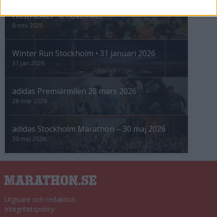
Höstrusket • 8 november
8 nov 2025
Winter Run Stockholm • 31 januari 2026
31 jan 2026
adidas Premiärmilen 28 mars 2026
28 mar 2026
adidas Stockholm Marathon – 30 maj 2026
30 maj 2026
Utgivare och redaktion
Integritetspolicy