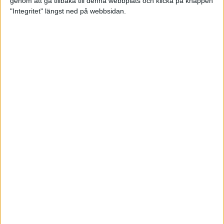
genom att gå tillbaka till denna webbplats och klicka på knappen
"Integritet" längst ned på webbsidan.
Linus vann över vinden i Valencia
5 dec 2021
Valencia Marathon – starten på
Sarahs maratonresa
3 dec 2021
• Löpningen
• Tävling
Klä dig rätt för vinterns löppass
3 dec 2021
• Löpningen
• Träning
Träningstipset: Suldan Hassans 10
x 1200 meter
30 nov 2021
• Löpningen
• Träning