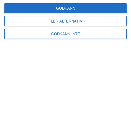
Running sedan 2007
GODKÄNN
17 nov 2021
FLER ALTERNATIV
Träningstipset: Nils van der Poels
GODKÄNN INTE
intervaller med krympande vila
11 nov 2021
• Löpningen
• Träning
Anders Szalkai gör comeback som
huvudcoach när TSM Running är
tillbaka!
5 nov 2021
Träningstipset: Musses rejäla
”energiträningspass”
29 okt 2021
• Löpningen
• Träning