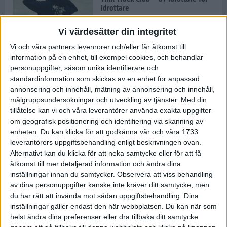
idrottare
8 dec 2021
• Inspirationen
Vi värdesätter din integritet
Vi och våra partners levenrorer och/eller får åtkomst till
information på en enhet, till exempel cookies, och behandlar
Nu är säsongen i gång för TSM
Running
personuppgifter, såsom unika identifierare och
standardinformation som skickas av en enhet for anpassad
7 dec 2021
annonsering och innehåll, mätning av annonsering och innehåll,
målgruppsundersokningar och utveckling av tjänster.
Med din
tillåtelse kan vi och våra leverantörer använda exakta uppgifter
När vintern är ett faktum: Spring
om geografisk positionering och identifiering via skanning av
effektiva intervallpass på löpband
enheten. Du kan klicka för att godkänna vår och våra 1733
6 dec 2021
• Löpningen
• Träning
leverantörers uppgiftsbehandling enligt beskrivningen ovan.
Alternativt kan du klicka för att neka samtycke eller för att få
åtkomst till mer detaljerad information och ändra dina
inställningar innan du samtycker.
Observera att viss behandling
av dina personuppgifter kanske inte kräver ditt samtycke, men
Saffransscones med hallon
du har rätt att invända mot sådan uppgiftsbehandling. Dina
6 dec 2021
• Livet
• Recept
inställningar gäller endast den här webbplatsen. Du kan när som
helst ändra dina preferenser eller dra tillbaka ditt samtycke