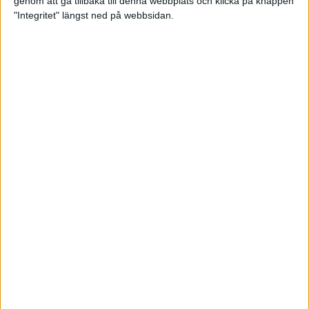
genom att gå tillbaka till denna webbplats och klicka på knappen
"Integritet" längst ned på webbsidan.
Linus vann över vinden i Valencia
5 dec 2021
Valencia Marathon – starten på
Sarahs maratonresa
3 dec 2021
• Löpningen
• Tävling
Klä dig rätt för vinterns löppass
3 dec 2021
• Löpningen
• Träning
Träningstipset: Suldan Hassans 10
x 1200 meter
30 nov 2021
• Löpningen
• Träning