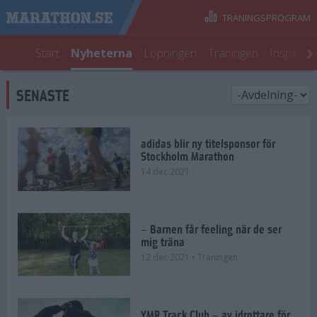
TRÄNINGSPROGRAM
Start
Nyheterna
Löpningen
Träningen
Inspirati
SENASTE
adidas blir ny titelsponsor för
Stockholm Marathon
14 dec 2021
– Barnen får feeling när de ser
mig träna
12 dec 2021
• Träningen
YMR Track Club – av idrottare för