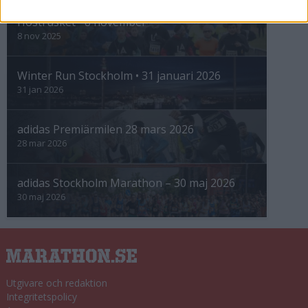
Höstrusket • 8 november
8 nov 2025
Winter Run Stockholm • 31 januari 2026
31 jan 2026
adidas Premiärmilen 28 mars 2026
28 mar 2026
adidas Stockholm Marathon – 30 maj 2026
30 maj 2026
Utgivare och redaktion
Integritetspolicy