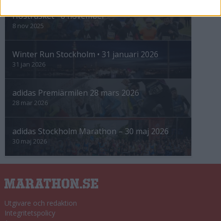
Höstrusket • 8 november
8 nov 2025
Winter Run Stockholm • 31 januari 2026
31 jan 2026
adidas Premiärmilen 28 mars 2026
28 mar 2026
adidas Stockholm Marathon – 30 maj 2026
30 maj 2026
Utgivare och redaktion
Integritetspolicy