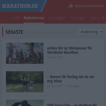
TRÄNINGSPROGRAM
Start
Nyheterna
Löpningen
Träningen
Inspirati
SENASTE
adidas blir ny titelsponsor för
Stockholm Marathon
14 dec 2021
– Barnen får feeling när de ser
mig träna
12 dec 2021
• Träningen
YMR Track Club – av idrottare för