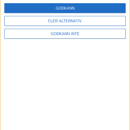
Running sedan 2007
GODKÄNN
17 nov 2021
FLER ALTERNATIV
Träningstipset: Nils van der Poels
GODKÄNN INTE
intervaller med krympande vila
11 nov 2021
• Löpningen
• Träning
Anders Szalkai gör comeback som
huvudcoach när TSM Running är
tillbaka!
5 nov 2021
Träningstipset: Musses rejäla
”energiträningspass”
29 okt 2021
• Löpningen
• Träning