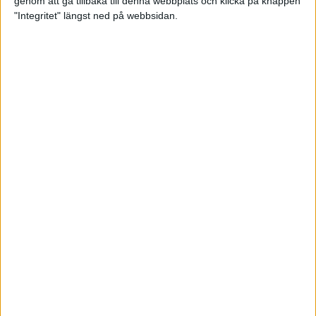
genom att gå tillbaka till denna webbplats och klicka på knappen
"Integritet" längst ned på webbsidan.
Linus vann över vinden i Valencia
5 dec 2021
Valencia Marathon – starten på
Sarahs maratonresa
3 dec 2021
• Löpningen
• Tävling
Klä dig rätt för vinterns löppass
3 dec 2021
• Löpningen
• Träning
Träningstipset: Suldan Hassans 10
x 1200 meter
30 nov 2021
• Löpningen
• Träning