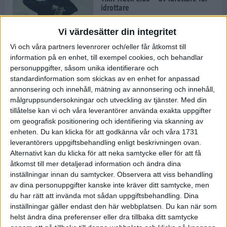
idrottare
8 dec 2021
• Inspirationen
Vi värdesätter din integritet
Vi och våra partners levenrorer och/eller får åtkomst till
information på en enhet, till exempel cookies, och behandlar
Nu är säsongen i gång för TSM
Running
personuppgifter, såsom unika identifierare och
standardinformation som skickas av en enhet for anpassad
7 dec 2021
annonsering och innehåll, mätning av annonsering och innehåll,
målgruppsundersokningar och utveckling av tjänster.
Med din
tillåtelse kan vi och våra leverantörer använda exakta uppgifter
När vintern är ett faktum: Spring
om geografisk positionering och identifiering via skanning av
effektiva intervallpass på löpband
enheten. Du kan klicka för att godkänna vår och våra 1731
6 dec 2021
• Löpningen
• Träning
leverantörers uppgiftsbehandling enligt beskrivningen ovan.
Alternativt kan du klicka för att neka samtycke eller för att få
åtkomst till mer detaljerad information och ändra dina
inställningar innan du samtycker.
Observera att viss behandling
av dina personuppgifter kanske inte kräver ditt samtycke, men
Saffransscones med hallon
du har rätt att invända mot sådan uppgiftsbehandling. Dina
6 dec 2021
• Livet
• Recept
inställningar gäller endast den här webbplatsen. Du kan när som
helst ändra dina preferenser eller dra tillbaka ditt samtycke