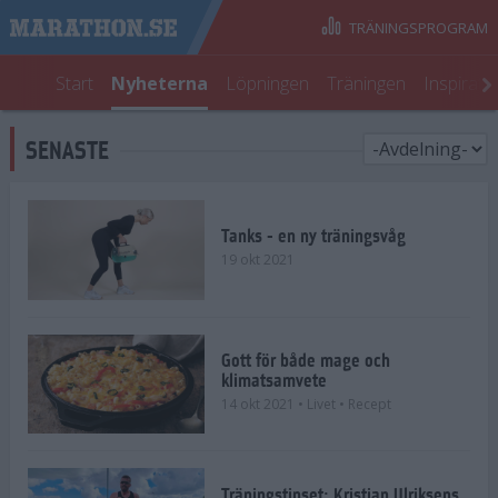
TRÄNINGSPROGRAM
Start
Nyheterna
Löpningen
Träningen
Inspirati
SENASTE
Tanks - en ny träningsvåg
19 okt 2021
Gott för både mage och
klimatsamvete
14 okt 2021
• Livet
• Recept
Träningstipset: Kristian Ulriksens