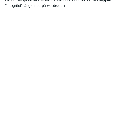
genom att gå tillbaka till denna webbplats och klicka på knappen
"Integritet" längst ned på webbsidan.
Mental hälsa lyfts fram under
årets maratonhelg i Stockholm
Träning
• Hälsa
”Alla ska med” och ”löparglädje”
är ledorden när Cia håller farten
6 okt 2021
• Löpningen
• Tävling
Första maran för blinda Fatmir
5 okt 2021
Träningstipset: Oscar Claessons
tröskelintervaller på gräs bygger
styrka
1 okt 2021
• Löpningen
• Träning