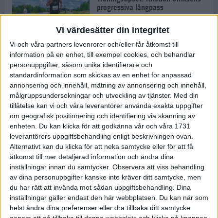
progressiva långpass
14 okt 2021
• Löpningen
• Träning
Vi värdesätter din integritet
Vi och våra partners levenrorer och/eller får åtkomst till
information på en enhet, till exempel cookies, och behandlar
Snabba tider när ASICS Stockholm
personuppgifter, såsom unika identifierare och
Marathon var tillbaka
standardinformation som skickas av en enhet for anpassad
9 okt 2021
• Löpningen
• Tävling
annonsering och innehåll, mätning av annonsering och innehåll,
målgruppsundersokningar och utveckling av tjänster.
Med din
tillåtelse kan vi och våra leverantörer använda exakta uppgifter
Musse: Det ska bli otroligt kul att
om geografisk positionering och identifiering via skanning av
äntligen springa ett riktigt
enheten. Du kan klicka för att godkänna vår och våra 1731
maratonlopp med publik igen
leverantörers uppgiftsbehandling enligt beskrivningen ovan.
8 okt 2021
• Löpningen
• Tävling
Alternativt kan du klicka för att neka samtycke eller för att få
åtkomst till mer detaljerad information och ändra dina
inställningar innan du samtycker.
Observera att viss behandling
Blir det svenska segrar på ASICS
av dina personuppgifter kanske inte kräver ditt samtycke, men
Stockholm Marathon?
du har rätt att invända mot sådan uppgiftsbehandling. Dina
7 okt 2021
• Löpningen
• Tävling
inställningar gäller endast den här webbplatsen. Du kan när som
helst ändra dina preferenser eller dra tillbaka ditt samtycke