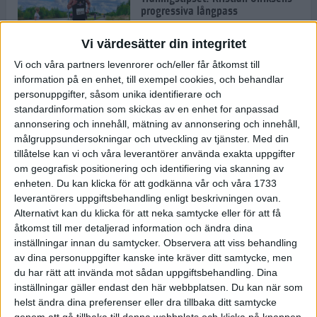
progressiva långpass
14 okt 2021
• Löpningen
• Träning
Vi värdesätter din integritet
Vi och våra partners levenrorer och/eller får åtkomst till
information på en enhet, till exempel cookies, och behandlar
Snabba tider när ASICS Stockholm
personuppgifter, såsom unika identifierare och
Marathon var tillbaka
standardinformation som skickas av en enhet for anpassad
9 okt 2021
• Löpningen
• Tävling
annonsering och innehåll, mätning av annonsering och innehåll,
målgruppsundersokningar och utveckling av tjänster.
Med din
tillåtelse kan vi och våra leverantörer använda exakta uppgifter
Musse: Det ska bli otroligt kul att
om geografisk positionering och identifiering via skanning av
äntligen springa ett riktigt
enheten. Du kan klicka för att godkänna vår och våra 1733
maratonlopp med publik igen
leverantörers uppgiftsbehandling enligt beskrivningen ovan.
8 okt 2021
• Löpningen
• Tävling
Alternativt kan du klicka för att neka samtycke eller för att få
åtkomst till mer detaljerad information och ändra dina
inställningar innan du samtycker.
Observera att viss behandling
Blir det svenska segrar på ASICS
av dina personuppgifter kanske inte kräver ditt samtycke, men
Stockholm Marathon?
du har rätt att invända mot sådan uppgiftsbehandling. Dina
7 okt 2021
• Löpningen
• Tävling
inställningar gäller endast den här webbplatsen. Du kan när som
helst ändra dina preferenser eller dra tillbaka ditt samtycke