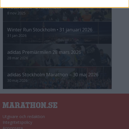
Höstrusket • 8 november
8 nov 2025
Winter Run Stockholm • 31 januari 2026
31 jan 2026
adidas Premiärmilen 28 mars 2026
28 mar 2026
adidas Stockholm Marathon – 30 maj 2026
30 maj 2026
Utgivare och redaktion
Integritetspolicy
Annonsera