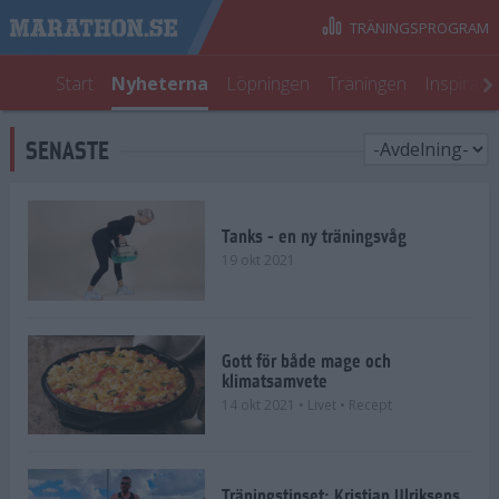
TRÄNINGSPROGRAM
Start
Nyheterna
Löpningen
Träningen
Inspirati
SENASTE
Tanks - en ny träningsvåg
19 okt 2021
Gott för både mage och
klimatsamvete
14 okt 2021
• Livet
• Recept
Träningstipset: Kristian Ulriksens