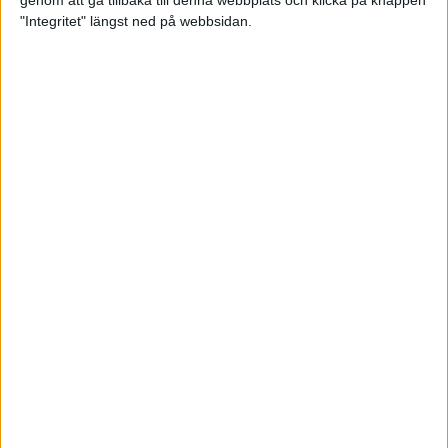
genom att gå tillbaka till denna webbplats och klicka på knappen
"Integritet" längst ned på webbsidan.
Mental hälsa lyfts fram under
årets maratonhelg i Stockholm
Träning
• Hälsa
”Alla ska med” och ”löparglädje”
är ledorden när Cia håller farten
6 okt 2021
• Löpningen
• Tävling
Första maran för blinda Fatmir
5 okt 2021
Träningstipset: Oscar Claessons
tröskelintervaller på gräs bygger
styrka
1 okt 2021
• Löpningen
• Träning