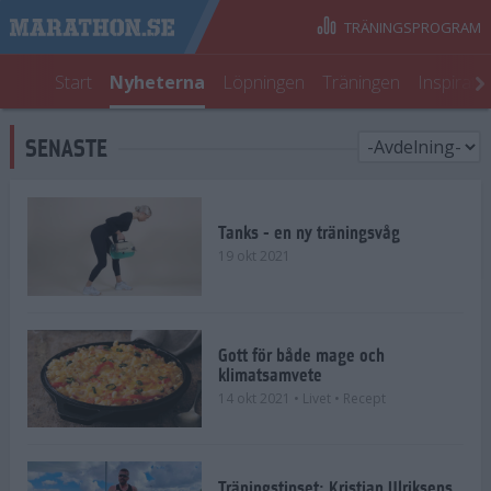
TRÄNINGSPROGRAM
Start
Nyheterna
Löpningen
Träningen
Inspirati
SENASTE
Tanks - en ny träningsvåg
19 okt 2021
Gott för både mage och
klimatsamvete
14 okt 2021
• Livet
• Recept
Träningstipset: Kristian Ulriksens