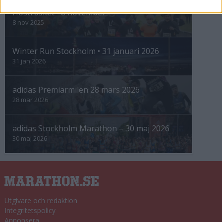
Höstrusket • 8 november
8 nov 2025
Winter Run Stockholm • 31 januari 2026
31 jan 2026
adidas Premiärmilen 28 mars 2026
28 mar 2026
adidas Stockholm Marathon – 30 maj 2026
30 maj 2026
Utgivare och redaktion
Integritetspolicy
Annonsera