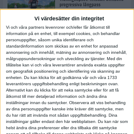
progressiva långpass
14 okt 2021
• Löpningen
• Träning
Vi värdesätter din integritet
Vi och våra partners levenrorer och/eller får åtkomst till
information på en enhet, till exempel cookies, och behandlar
Snabba tider när ASICS Stockholm
personuppgifter, såsom unika identifierare och
Marathon var tillbaka
standardinformation som skickas av en enhet for anpassad
9 okt 2021
• Löpningen
• Tävling
annonsering och innehåll, mätning av annonsering och innehåll,
målgruppsundersokningar och utveckling av tjänster.
Med din
tillåtelse kan vi och våra leverantörer använda exakta uppgifter
Musse: Det ska bli otroligt kul att
om geografisk positionering och identifiering via skanning av
äntligen springa ett riktigt
enheten. Du kan klicka för att godkänna vår och våra 1733
maratonlopp med publik igen
leverantörers uppgiftsbehandling enligt beskrivningen ovan.
8 okt 2021
• Löpningen
• Tävling
Alternativt kan du klicka för att neka samtycke eller för att få
åtkomst till mer detaljerad information och ändra dina
inställningar innan du samtycker.
Observera att viss behandling
Blir det svenska segrar på ASICS
av dina personuppgifter kanske inte kräver ditt samtycke, men
Stockholm Marathon?
du har rätt att invända mot sådan uppgiftsbehandling. Dina
7 okt 2021
• Löpningen
• Tävling
inställningar gäller endast den här webbplatsen. Du kan när som
helst ändra dina preferenser eller dra tillbaka ditt samtycke