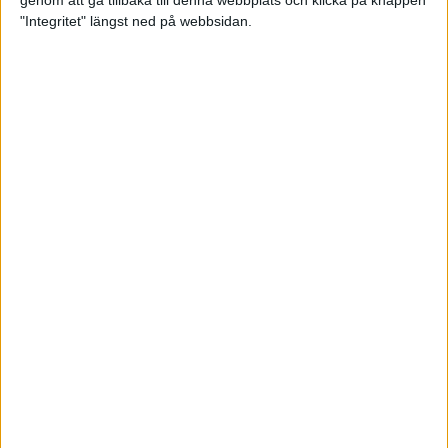
genom att gå tillbaka till denna webbplats och klicka på knappen
"Integritet" längst ned på webbsidan.
Mental hälsa lyfts fram under
årets maratonhelg i Stockholm
Träning
• Hälsa
”Alla ska med” och ”löparglädje”
är ledorden när Cia håller farten
6 okt 2021
• Löpningen
• Tävling
Första maran för blinda Fatmir
5 okt 2021
Träningstipset: Oscar Claessons
tröskelintervaller på gräs bygger
styrka
1 okt 2021
• Löpningen
• Träning