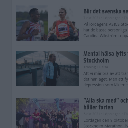
Blir det svenska 
7 okt 2021
• Löpningen
• Tä
På lördagens ASICS Sto
har de bästa personlig
Carolina Wikström toppa
Mental hälsa lyfts
Stockholm
Träning
• Hälsa
Att vi mår bra av att trä
det här laget. Men att fy
depression som läkemedel
”Alla ska med” och
håller farten
6 okt 2021
• Löpningen
• Tä
Lördagen den 9 oktober 
Stockholm Marathon. På s