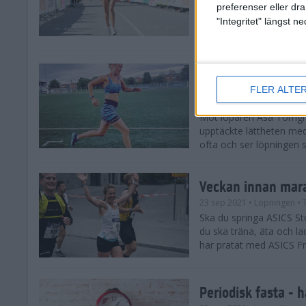
OS är över för Carolina
preferenser eller dra
Marathon längtar Sverig
"Integritet" längst 
det brukar. – Jag ser me
”Löpningen hjälper
fokus”
FLER ALTE
28 sep 2021
• Inspirationen
Möt löparen Åsa Törngre
upptäckte lättheten med
ofta och ser löpningen s
Veckan innan mara
23 sep 2021
• Löpningen
• 
Ska du springa ASICS S
du ska träna, äta och l
har pratat med ASICS F
Periodisk fasta - h