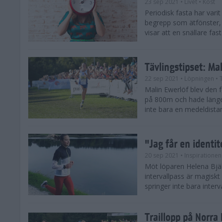
23 sep 2021
• Livet
• Kost
Periodisk fasta har varit
begrepp som ätfönster, 
visar att en snällare fas
Tävlingstipset: Mal
22 sep 2021
• Löpningen
• 
Malin Ewerlöf blev den f
på 800m och hade länge
inte bara en medeldistans
"Jag får en identit
20 sep 2021
• Inspirationen
Möt löparen Helena Bjälk
intervallpass är magisk
springer inte bara interv
Traillopp på Norr