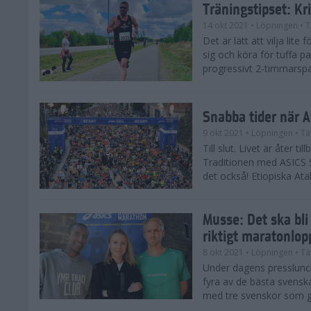
Träningstipset: Kr
14 okt 2021
• Löpningen
• T
Det är lätt att vilja lit
sig och köra för tuffa pa
progressivt 2-timmarspa
Snabba tider när 
9 okt 2021
• Löpningen
• Tä
Till slut. Livet är åter 
Traditionen med ASICS S
det också! Etiopiska Atal
Musse: Det ska bli 
riktigt maratonlop
8 okt 2021
• Löpningen
• Tä
Under dagens presslunch
fyra av de bästa svenska
med tre svenskor som gj