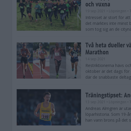
och vuxna
19 sep 2021
• Löpningen
• 
Intresset är stort för a
det märktes inte minst 
som tog sig an de citynä
Två heta dueller v
Marathon
14 sep 2021
Restriktionerna hävs o
oktober är det dags fö
där de snabbaste deltag
Träningstipset: An
13 sep 2021
• Löpningen
• 
Andreas Almgren är utan
löparhistoria. Som 19-å
han vann brons på det sv