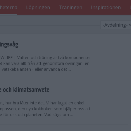
heterna
Löpningen
Träningen
Inspirationen
ningsvåg
IFE | Vatten och träning är två komponenter
t kan vara allt från att genomföra övningar i en
la vätskebalansen - eller använda det ...
e och klimatsamvete
, hur bra låter inte det. Vi har lagat en enkel
mpassen, den nya kokboken som hjälper oss att
e för oss och planeten. Vad sägs om ...