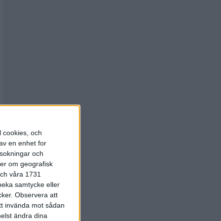
l cookies, och
av en enhet for
rsokningar och
ter om geografisk
 och våra 1731
 neka samtycke eller
cker.
Observera att
att invända mot sådan
elst ändra dina