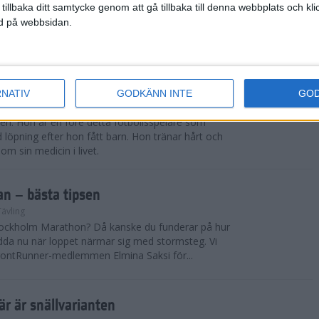
 Wikström. Med en vecka kvar till ASICS Stockholm
 tillbaka ditt samtycke genom att gå tillbaka till denna webbplats och k
es bästa maratonlöpare efter att allt ska vara som
ned på webbsidan.
st fram emot att få uppleva...
 mig både att zooma ut och att hitta
RNATIV
GODKÄNN INTE
GO
• Veckans löpare
n. Hon är en före detta fotbollsspelare som
 löpning efter hon fått barn. Hon tränar hårt och
om sin medicin i livet.
n – bästa tipsen
Tävling
tockholm Marathon? Då kanske du funderar på hur
adda nu när loppet närmar sig med stormsteg. Vi
rontRunner-medlemmen Elmina Saksi för...
är är snällvarianten