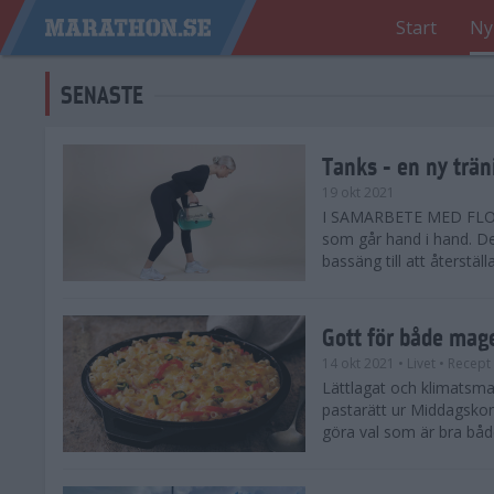
Start
Ny
SENASTE
Tanks - en ny trä
19 okt 2021
I SAMARBETE MED FLOWL
som går hand i hand. De
bassäng till att återstäl
Gott för både mag
14 okt 2021
• Livet
• Recept
Lättlagat och klimatsmart
pastarätt ur Middagsko
göra val som är bra båd