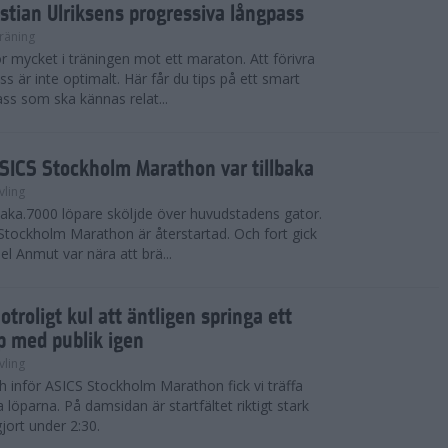
istian Ulriksens progressiva långpass
räning
e för mycket i träningen mot ett maraton. Att förivra
ss är inte optimalt. Här får du tips på ett smart
ss som ska kännas relat...
ASICS Stockholm Marathon var tillbaka
vling
tillbaka.7000 löpare sköljde över huvudstadens gator.
tockholm Marathon är återstartad. Och fort gick
el Anmut var nära att brä...
otroligt kul att äntligen springa ett
p med publik igen
vling
 inför ASICS Stockholm Marathon fick vi träffa
 löparna. På damsidan är startfältet riktigt stark
ort under 2:30.