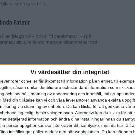
hållare som ska se till a...
linda Fatmir
på landslagsnivå – och är fd paralympier. Nu på
Seremeti sitt allra första maraton tillsammans med
car Claessons tröskelintervaller på gräs
Vi värdesätter din integritet
äning
levenrorer och/eller får åtkomst till information på en enhet, till exempe
s 30 kilometer är en prestation i sig oavsett tid.
ifter, såsom unika identifierare och standardinformation som skickas 
är extremt bra. Det gjorde Oscar Claesson från IK
g och innehåll, mätning av annonsering och innehåll, målgruppsunde
na helgen. Här tipsar han o...
.
Med din tillåtelse kan vi och våra leverantörer använda exakta uppgif
entifiering via skanning av enheten. Du kan klicka för att godkänna vår
sbehandling enligt beskrivningen ovan. Alternativt kan du klicka för att
 har hittat hem – den 9 oktober
ll mer detaljerad information och ändra dina inställningar innan du samty
S Stockholm Marathon
ina personuppgifter kanske inte kräver ditt samtycke, men du har rätt 
vling
Dina inställningar gäller endast den här webbplatsen. Du kan när som h