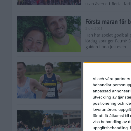
utan även ett flertal fart
Första maran för b
5 okt 2021
Han har spelat goalball 
lördag springer Fatmir 
guiden Lona Justesen.
Träningstipset: Os
bygger styrka
1 okt 2021
• Löpningen
• Tr
Vi och våra partners 
Att springa Lidingöloppet
behandlar personuppg
Att göra det på 1.42.30 
anpassad annonserin
Hakarpspojkarna den gåg
utveckling av tjänster
positionering och id
leverantörers uppgift
Carolina Wikström
för att få åtkomst ti
springer hon ASIC
viss behandling av d
1 okt 2021
• Löpningen
• Tä
uppgiftsbehandling. 