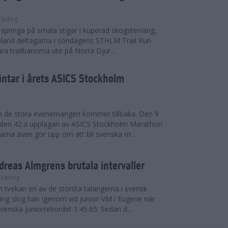
Tävling
tt springa på smala stigar i kuperad skogsterräng,
bland deltagarna i söndagens STHLM Trail Run
ra trailbanorna ute på Norra Djur...
äntar i årets ASICS Stockholm
ch de stora evenemangen kommer tillbaka. Den 9
r den 42:a upplagan av ASICS Stockholm Marathon
arna även gör upp om att bli svenska m...
dreas Almgrens brutala intervaller
Träning
 tvekan en av de största talangerna i svensk
ring slog han igenom vid Junior-VM i Eugene när
enska juniorrekordet 1.45.65. Sedan d...