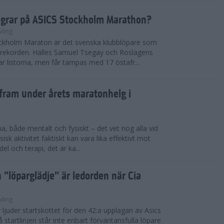
segrar på ASICS Stockholm Marathon?
vling
ckholm Maraton är det svenska klubblöpare som
a rekorden. Hälles Samuel Tsegay och Roslagens
r listorna, men får tampas med 17 östafr...
 fram under årets maratonhelg i
na, både mentalt och fysiskt – det vet nog alla vid
sisk aktivitet faktiskt kan vara lika effektivt mot
 och terapi, det är ka...
 ”löparglädje” är ledorden när Cia
vling
ljuder startskottet för den 42:a upplagan av Asics
tartlinjen står inte enbart förväntansfulla löpare