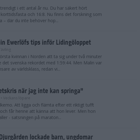
 trendigt i ett antal år nu. Du har säkert hört
korttidsfasta och 16:8. Nu finns det forskning som
ta – där du inte behöver hop...
in Ewerlöfs tips inför Lidingöloppet
Tävling
örsta kvinnan i Norden att ta sig under två minuter
 det svenska rekordet med 1:59:44. Men Malin var
are av världsklass, redan vi...
etskris när jag inte kan springa"
• Veckans löpare
emo. Att ligga och flämta efter ett riktigt tufft
t och får henne att känna att hon lever. Men hon
aller - satsningen på maraton...
a Djurgården lockade barn, ungdomar