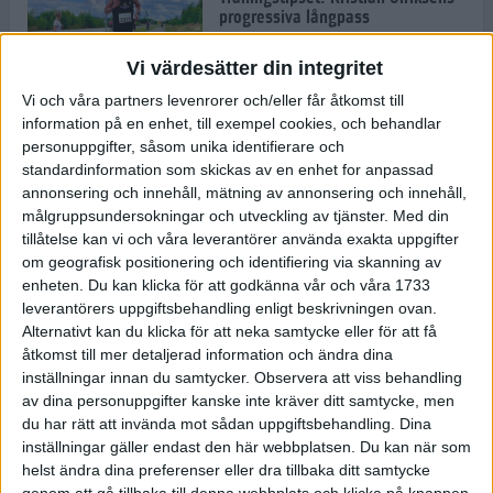
progressiva långpass
14 okt 2021
• Löpningen
• Träning
Vi värdesätter din integritet
Vi och våra partners levenrorer och/eller får åtkomst till
information på en enhet, till exempel cookies, och behandlar
Snabba tider när ASICS Stockholm
personuppgifter, såsom unika identifierare och
Marathon var tillbaka
standardinformation som skickas av en enhet for anpassad
9 okt 2021
• Löpningen
• Tävling
annonsering och innehåll, mätning av annonsering och innehåll,
målgruppsundersokningar och utveckling av tjänster.
Med din
tillåtelse kan vi och våra leverantörer använda exakta uppgifter
Musse: Det ska bli otroligt kul att
om geografisk positionering och identifiering via skanning av
äntligen springa ett riktigt
enheten. Du kan klicka för att godkänna vår och våra 1733
maratonlopp med publik igen
leverantörers uppgiftsbehandling enligt beskrivningen ovan.
8 okt 2021
• Löpningen
• Tävling
Alternativt kan du klicka för att neka samtycke eller för att få
åtkomst till mer detaljerad information och ändra dina
inställningar innan du samtycker.
Observera att viss behandling
Blir det svenska segrar på ASICS
av dina personuppgifter kanske inte kräver ditt samtycke, men
Stockholm Marathon?
du har rätt att invända mot sådan uppgiftsbehandling. Dina
7 okt 2021
• Löpningen
• Tävling
inställningar gäller endast den här webbplatsen. Du kan när som
helst ändra dina preferenser eller dra tillbaka ditt samtycke