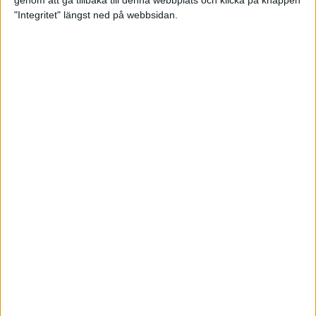
genom att gå tillbaka till denna webbplats och klicka på knappen
"Integritet" längst ned på webbsidan.
Mental hälsa lyfts fram under
årets maratonhelg i Stockholm
Träning
• Hälsa
”Alla ska med” och ”löparglädje”
är ledorden när Cia håller farten
6 okt 2021
• Löpningen
• Tävling
Första maran för blinda Fatmir
5 okt 2021
Träningstipset: Oscar Claessons
tröskelintervaller på gräs bygger
styrka
1 okt 2021
• Löpningen
• Träning