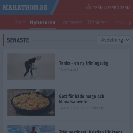
TRÄNINGSPROGRAM
Start
Nyheterna
Löpningen
Träningen
Inspirati
SENASTE
Tanks - en ny träningsvåg
19 okt 2021
Gott för både mage och
klimatsamvete
14 okt 2021
• Livet
• Recept
Träningstipset: Kristian Ulriksens