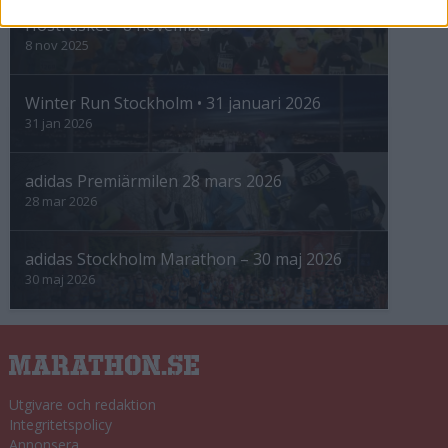
Höstrusket • 8 november
8 nov 2025
Winter Run Stockholm • 31 januari 2026
31 jan 2026
adidas Premiärmilen 28 mars 2026
28 mar 2026
adidas Stockholm Marathon – 30 maj 2026
30 maj 2026
Utgivare och redaktion
Integritetspolicy
Annonsera