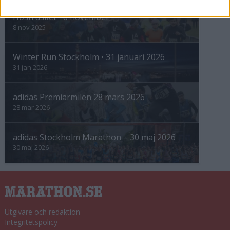
Höstrusket • 8 november
8 nov 2025
Winter Run Stockholm • 31 januari 2026
31 jan 2026
adidas Premiärmilen 28 mars 2026
28 mar 2026
adidas Stockholm Marathon – 30 maj 2026
30 maj 2026
Utgivare och redaktion
Integritetspolicy