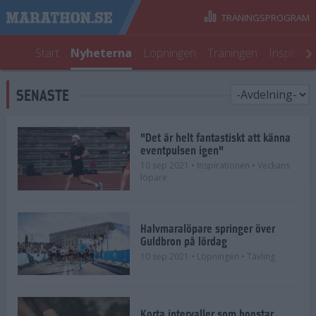
TRÄNINGSPROGRAM
Start
Nyheterna
Löpningen
Träningen
Inspirati
SENASTE
"Det är helt fantastiskt att känna
eventpulsen igen"
10 sep 2021
• Inspirationen
• Veckans
löpare
Halvmaralöpare springer över
Guldbron på lördag
10 sep 2021
• Löpningen
• Tävling
Korta intervaller som boostar