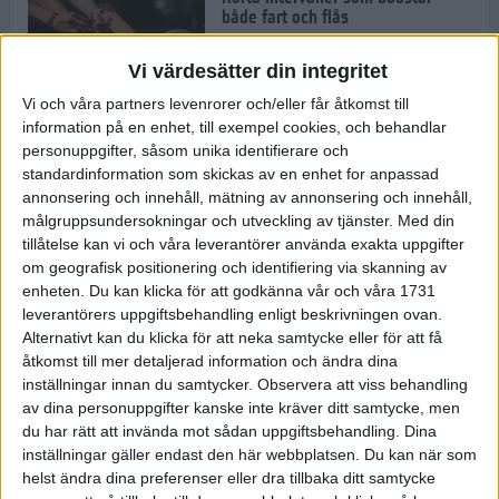
både fart och flås
9 sep 2021
• Löpningen
• Träning
Vi värdesätter din integritet
Vi och våra partners levenrorer och/eller får åtkomst till
Restriktionerna släpps den 29
information på en enhet, till exempel cookies, och behandlar
september – fullskaligt ASICS
personuppgifter, såsom unika identifierare och
Stockholm Marathon genomförs 9
oktober
standardinformation som skickas av en enhet for anpassad
annonsering och innehåll, mätning av annonsering och innehåll,
7 sep 2021
• Löpningen
• Tävling
målgruppsundersokningar och utveckling av tjänster.
Med din
tillåtelse kan vi och våra leverantörer använda exakta uppgifter
om geografisk positionering och identifiering via skanning av
Motionärer och elit samsades på
enheten. Du kan klicka för att godkänna vår och våra 1731
Tjejmilen
leverantörers uppgiftsbehandling enligt beskrivningen ovan.
4 sep 2021
• Löpningen
• Tävling
Alternativt kan du klicka för att neka samtycke eller för att få
åtkomst till mer detaljerad information och ändra dina
inställningar innan du samtycker.
Observera att viss behandling
Träningstipset: Olle Ahlbergs
av dina personuppgifter kanske inte kräver ditt samtycke, men
ihållande tröskelpass
du har rätt att invända mot sådan uppgiftsbehandling. Dina
2 sep 2021
• Löpningen
• Träning
inställningar gäller endast den här webbplatsen. Du kan när som
helst ändra dina preferenser eller dra tillbaka ditt samtycke