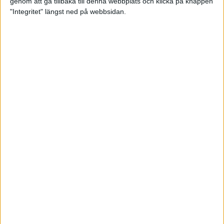
genom att gå tillbaka till denna webbplats och klicka på knappen
"Integritet" längst ned på webbsidan.
Årets upplaga av ASICS
Premiärmilen blev en premiär väl
värd att vänta på
28 aug 2021
• Löpningen
• Tävling
Träningstipset: Jonas Buuds
distanspass i terräng
27 aug 2021
• Löpningen
• Träning
Ida Nilsson om att springa i riktigt
tuff terräng
25 aug 2021
• Inspirationen
• Spring
Snyggt - med Jesus och Manne
"Jag var en sockerberoende
soffpotatis"
23 aug 2021
• Inspirationen
• Veckans