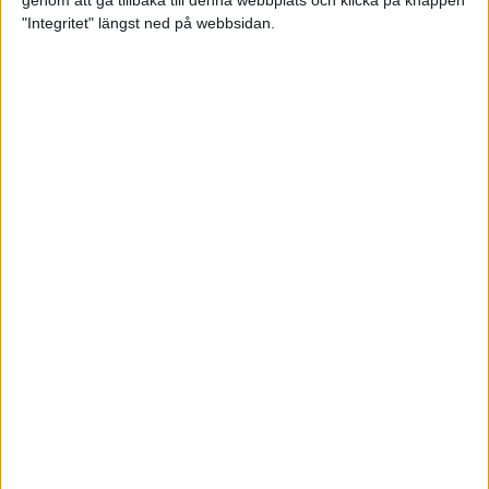
genom att gå tillbaka till denna webbplats och klicka på knappen
"Integritet" längst ned på webbsidan.
Premiär för väg-EM med 28 000
löpare
11 apr 2025
Almgren krossade det svenska
rekordet
5 apr 2025
Hinderlöpare får chansen på
Bauhausgalan
4 apr 2025
Träna för många höjdmeter
2 apr 2025