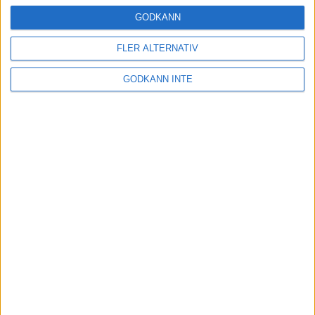
16 mar 2025
GODKÄNN
FLER ALTERNATIV
Träna uthållighet med långa
GODKÄNN INTE
intervaller – 3 pass
12 mar 2025
adidas Adizero Running Tour är
tillbaka - med två nya
deltävlingar!
11 mar 2025
Almgren EM-4a. Besviken men ej
nedslagen
9 mar 2025