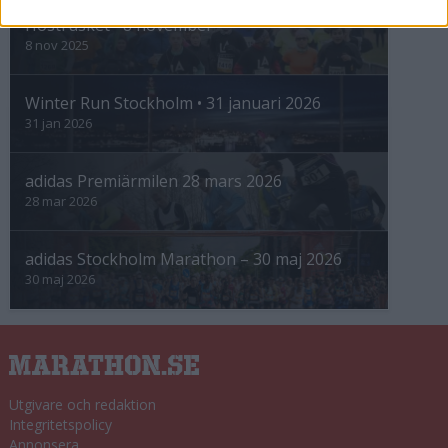
Höstrusket • 8 november
8 nov 2025
Winter Run Stockholm • 31 januari 2026
31 jan 2026
adidas Premiärmilen 28 mars 2026
28 mar 2026
adidas Stockholm Marathon – 30 maj 2026
30 maj 2026
Utgivare och redaktion
Integritetspolicy
Annonsera