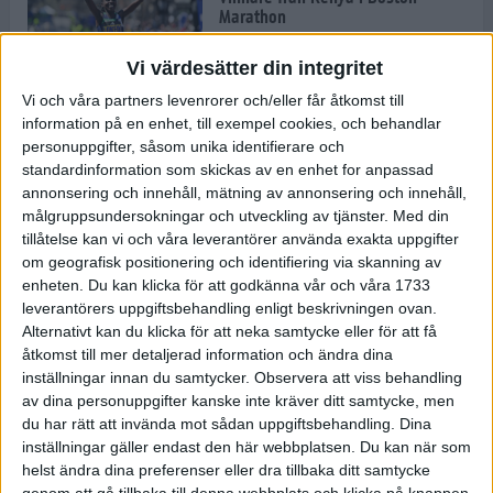
Marathon
22 apr 2025
Vi värdesätter din integritet
Vi och våra partners levenrorer och/eller får åtkomst till
information på en enhet, till exempel cookies, och behandlar
Dags för Boston - världens äldsta
personuppgifter, såsom unika identifierare och
maratonlopp
standardinformation som skickas av en enhet for anpassad
20 apr 2025
annonsering och innehåll, mätning av annonsering och innehåll,
målgruppsundersokningar och utveckling av tjänster.
Med din
tillåtelse kan vi och våra leverantörer använda exakta uppgifter
om geografisk positionering och identifiering via skanning av
Bästa loppet: Sarah EM-sexa
enheten. Du kan klicka för att godkänna vår och våra 1733
13 apr 2025
leverantörers uppgiftsbehandling enligt beskrivningen ovan.
Alternativt kan du klicka för att neka samtycke eller för att få
åtkomst till mer detaljerad information och ändra dina
inställningar innan du samtycker.
Observera att viss behandling
Jätttepers av Ebba Tulu Chala i
av dina personuppgifter kanske inte kräver ditt samtycke, men
väg-EM
du har rätt att invända mot sådan uppgiftsbehandling. Dina
12 apr 2025
inställningar gäller endast den här webbplatsen. Du kan när som
helst ändra dina preferenser eller dra tillbaka ditt samtycke