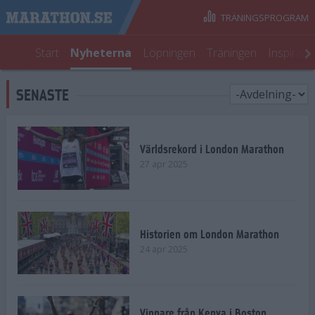
TRÄNINGSPROGRAM
Start
Nyheterna
Löpningen
Träningen
Inspirati
SENASTE
Världsrekord i London Marathon
27 apr 2025
Historien om London Marathon
24 apr 2025
Vinnare från Kenya i Boston