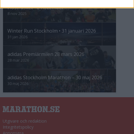
Höstrusket • 8 november
8 nov 2025
Winter Run Stockholm • 31 januari 2026
31 jan 2026
adidas Premiärmilen 28 mars 2026
28 mar 2026
adidas Stockholm Marathon – 30 maj 2026
30 maj 2026
Utgivare och redaktion
Integritetspolicy
Annonsera