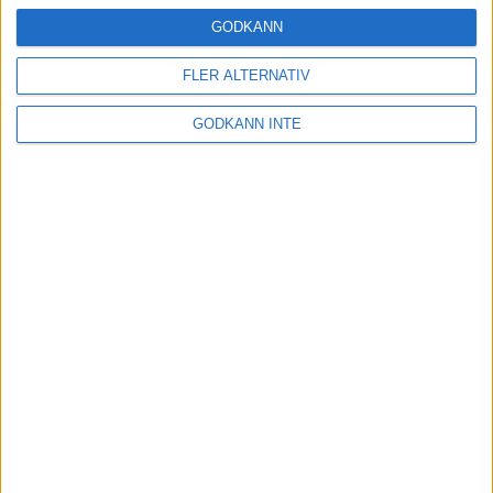
16 mar 2025
GODKÄNN
FLER ALTERNATIV
Träna uthållighet med långa
GODKÄNN INTE
intervaller – 3 pass
12 mar 2025
adidas Adizero Running Tour är
tillbaka - med två nya
deltävlingar!
11 mar 2025
Almgren EM-4a. Besviken men ej
nedslagen
9 mar 2025