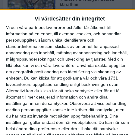
Marathon
22 apr 2025
Vi värdesätter din integritet
Vi och våra partners levenrorer och/eller får åtkomst till
information på en enhet, till exempel cookies, och behandlar
Dags för Boston - världens äldsta
personuppgifter, såsom unika identifierare och
maratonlopp
standardinformation som skickas av en enhet for anpassad
20 apr 2025
annonsering och innehåll, mätning av annonsering och innehåll,
målgruppsundersokningar och utveckling av tjänster.
Med din
tillåtelse kan vi och våra leverantörer använda exakta uppgifter
om geografisk positionering och identifiering via skanning av
Bästa loppet: Sarah EM-sexa
enheten. Du kan klicka för att godkänna vår och våra 1731
13 apr 2025
leverantörers uppgiftsbehandling enligt beskrivningen ovan.
Alternativt kan du klicka för att neka samtycke eller för att få
åtkomst till mer detaljerad information och ändra dina
inställningar innan du samtycker.
Observera att viss behandling
Jätttepers av Ebba Tulu Chala i
av dina personuppgifter kanske inte kräver ditt samtycke, men
väg-EM
du har rätt att invända mot sådan uppgiftsbehandling. Dina
12 apr 2025
inställningar gäller endast den här webbplatsen. Du kan när som
helst ändra dina preferenser eller dra tillbaka ditt samtycke