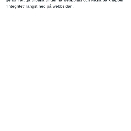
genom att gå tillbaka till denna webbplats och klicka på knappen
"Integritet" längst ned på webbsidan.
Premiär för väg-EM med 28 000
löpare
11 apr 2025
Almgren krossade det svenska
rekordet
5 apr 2025
Hinderlöpare får chansen på
Bauhausgalan
4 apr 2025
Träna för många höjdmeter
2 apr 2025