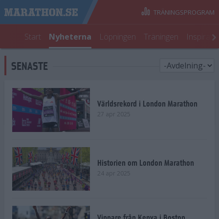
TRÄNINGSPROGRAM
Start
Nyheterna
Löpningen
Träningen
Inspirati
SENASTE
Världsrekord i London Marathon
27 apr 2025
Historien om London Marathon
24 apr 2025
Vinnare från Kenya i Boston