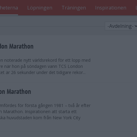
heterna
Löpningen
Träningen
Inspirationen
ndon Marathon
en noterade nytt världsrekord för ett lopp med
gare när hon på söndagen vann TCS London
et är 26 sekunder under det tidigare rekor...
don Marathon
ördes för första gången 1981 – två år efter
 Marathon. Inspirationen att starta ett
iska huvudstaden kom från New York City