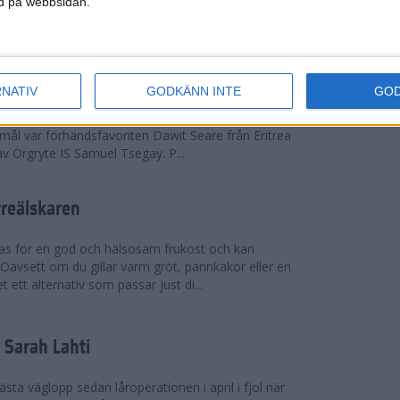
ned på webbsidan.
adidas Premiärmilen sprang igång
RNATIV
GODKÄNN INTE
GO
arka elitfältet på herrsidan levde upp till
 mål var förhandsfavoriten Dawit Seare från Eritrea
 av Örgryte IS Samuel Tsegay. P...
vreälskaren
bas för en god och hälsosam frukost och kan
 Oavsett om du gillar varm gröt, pannkakor eller en
 ett alternativ som passar just di...
r Sarah Lahti
ästa väglopp sedan låroperationen i april i fjol när