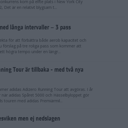
konkurrens kom på elfte plats i New York City
 Det är en relativt blygsam t...
med långa intervaller – 3 pass
fekta för att förbättra både aerob kapacitet och
 du förslag på tre roliga pass som kommer att
 ett högra tempo under en längr...
ning Tour är tillbaka - med två nya
mmer adidas Adizero Running Tour att avgöras. I år
r när adidas Spåret 5000 och Hässelbyloppet gör
ds touren med adidas Premiärmil...
sviken men ej nedslagen