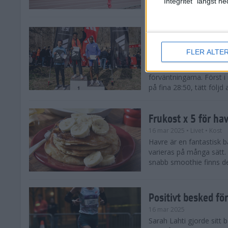
"Integritet" längst 
Snabba tider när 
löparsäsongen!
FLER ALTE
29 mar 2025
Det på förhand mycket st
förväntningarna. Först i
på fina 28:50, tätt följd
Frukost x 5 för ha
16 mar 2025
• Livet
• Kost
Havre är en fantastisk 
varieras på många sätt.
snabb smoothie finns det
Positivt besked fö
16 mar 2025
Sarah Lahti gjorde sitt b