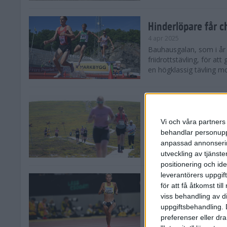
Hinderlöpare får 
4 apr 2025
Bauhausgalan, som i år 
friidrottstävling, för att
en högklassig tävling mot
Träna för många 
2 apr 2025
Vi och våra partners 
Satsar du på att springa 
behandlar personuppg
sommar? Eller är du su
anpassad annonserin
Stockholms brantaste är
utveckling av tjänster
positionering och id
leverantörers uppgift
Besviken Lahti til
för att få åtkomst ti
30 mar 2025
viss behandling av d
Sarah Lahti var besviken
uppgiftsbehandling. 
söndagen slutade den 30
preferenser eller dra
Capistrano 10 000 m uta