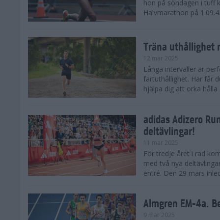
hon på söndagen i tuff 
Halvmarathon på 1.09.42,
Träna uthållighet 
12 mar 2025
Långa intervaller är per
fartuthållighet. Här får
hjälpa dig att orka hålla
adidas Adizero Run
deltävlingar!
11 mar 2025
För tredje året i rad ko
med två nya deltävlinga
entré. Den 29 mars inle
Almgren EM-4a. Be
9 mar 2025