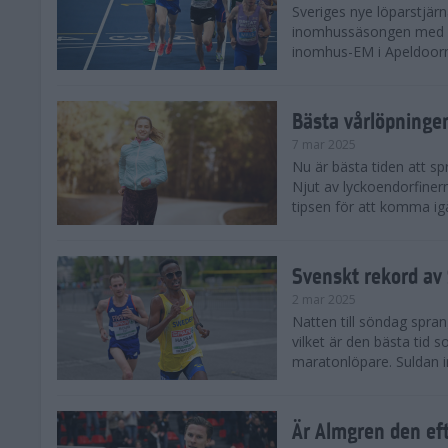
Sveriges nye löparstjä
inomhussäsongen med att
inomhus-EM i Apeldoorn
Bästa vårlöpning
7 mar 2025
Nu är bästa tiden att sp
Njut av lyckoendorfinern
tipsen för att komma igå
Svenskt rekord av
2 mar 2025
Natten till söndag spra
vilket är den bästa tid
maratonlöpare. Suldan inn
Är Almgren den ef