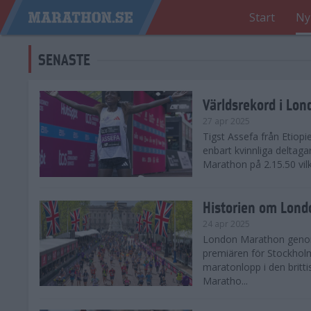
Start
Ny
SENASTE
Världsrekord i Lo
27 apr 2025
Tigst Assefa från Etiopi
enbart kvinnliga delta
Marathon på 2.15.50 vilk
Historien om Lon
24 apr 2025
London Marathon genomf
premiären för Stockholm
maratonlopp i den britt
Maratho...