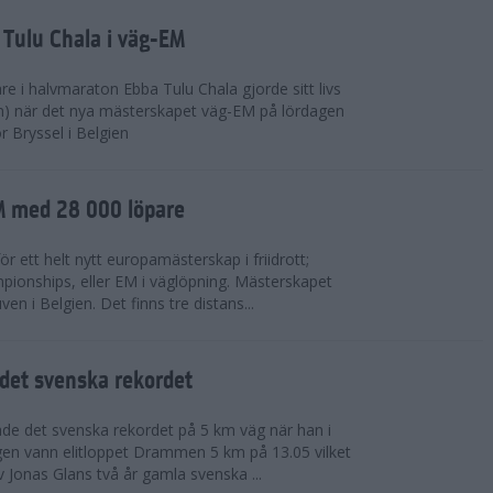
 Tulu Chala i väg-EM
e i halvmaraton Ebba Tulu Chala gjorde sitt livs
m) när det nya mästerskapet väg-EM på lördagen
r Bryssel i Belgien
M med 28 000 löpare
ör ett helt nytt europamästerskap i friidrott;
ionships, eller EM i väglöpning. Mästerskapet
en i Belgien. Det finns tre distans...
det svenska rekordet
de det svenska rekordet på 5 km väg när han i
agen vann elitloppet Drammen 5 km på 13.05 vilket
v Jonas Glans två år gamla svenska ...