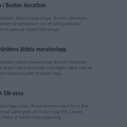
a i Boston Marathon
världens äldsta maratonlopp, Boston Marathon,
nnare av herrklassen och en tuff spurtduell i
rna vanns av löpare från Kenya.
världens äldsta maratonlopp
 världens äldsta maratonlopp Boston Marathon
 avgörs alltid den tredje måndagen i april, som är
aten Massachusetts (Patriots´Day).
ah EM-sexa
bästa lopp sedan låroperationen i mars förra året
m på sjätte plats på 10 km i väg-EM i Leuven
. Detta är Sarahs bästa placering ...