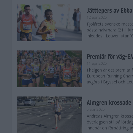
Jätttepers av Ebba
12 apr 2025
Fjolårets svenske mästar
bästa halvmara (21,1 k
inleddes i Leuven utanfö
Premiär för väg-E
11 apr 2025
I helgen är det premiär f
European Running Champ
avgörs i Bryssel och Leuv
Almgren krossade 
5 apr 2025
Andreas Almgren krossa
överlägsen stil på lörd
innebär en förbättring a