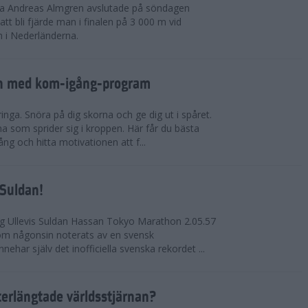
rna Andreas Almgren avslutade på söndagen
 bli fjärde man i finalen på 3 000 m vid
 i Nederländerna.
en med kom-igång-program
ringa. Snöra på dig skorna och ge dig ut i spåret.
a som sprider sig i kroppen. Här får du bästa
ng och hitta motivationen att f...
 Suldan!
ng Ullevis Suldan Hassan Tokyo Marathon 2.05.57
 som någonsin noterats av en svensk
ehar själv det inofficiella svenska rekordet ...
terlängtade världsstjärnan?