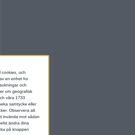
l cookies, och
av en enhet for
rsokningar och
ter om geografisk
 och våra 1733
 neka samtycke eller
cker.
Observera att
att invända mot sådan
elst ändra dina
licka på knappen