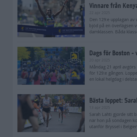
Vinnare från Keny
22 apr 2025
Den 129:e upplagan av 
bjöd på en överlägsen vi
damklassen. Båda klasse
Dags för Boston - 
20 apr 2025
Måndag 21 april avgörs
för 129:e gången. Loppet
en lokal helgdag i delst
Bästa loppet: Sar
13 apr 2025
Sarah Lahti gjorde sitt 
när hon på söndagen ko
utanför Bryssel i Belgien