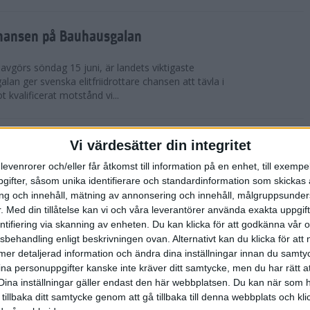
chansen på Bauhausgalan
avgörs söndag 15 juni, är landets viktigaste
 galan ger svenska elitfriidrottare chansen att tävla i
 kvalificerat motstånd vi...
höjdmeter
Vi värdesätter din integritet
levenrorer och/eller får åtkomst till information på en enhet, till exempe
Tjejmilen Sälen i juni eller något annat fjällopp i
ifter, såsom unika identifierare och standardinformation som skickas 
gen på att ta dig an Hammarbybacken i oktober?
g och innehåll, mätning av annonsering och innehåll, målgruppsunde
 en utmaning som heter duga. Rå...
.
Med din tillåtelse kan vi och våra leverantörer använda exakta uppgif
entifiering via skanning av enheten. Du kan klicka för att godkänna vår
sbehandling enligt beskrivningen ovan. Alternativt kan du klicka för att
lbaka på banan
ll mer detaljerad information och ändra dina inställningar innan du samty
ina personuppgifter kanske inte kräver ditt samtycke, men du har rätt 
 efter sitt första lopp på 10 000 m på tre år. På
Dina inställningar gäller endast den här webbplatsen. Du kan när som h
-åriga Hässelby-löparen på 14:e plats i San Juan
 tillbaka ditt samtycke genom att gå tillbaka till denna webbplats och k
n för Los Angeles. Detta anses ...