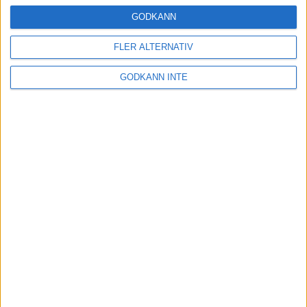
16 mar 2025
GODKÄNN
FLER ALTERNATIV
Träna uthållighet med långa
GODKÄNN INTE
intervaller – 3 pass
12 mar 2025
adidas Adizero Running Tour är
tillbaka - med två nya
deltävlingar!
11 mar 2025
Almgren EM-4a. Besviken men ej
nedslagen
9 mar 2025