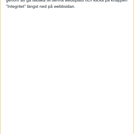
genom att gå tillbaka till denna webbplats och klicka på knappen
"Integritet" längst ned på webbsidan.
Premiär för väg-EM med 28 000
löpare
11 apr 2025
Almgren krossade det svenska
rekordet
5 apr 2025
Hinderlöpare får chansen på
Bauhausgalan
4 apr 2025
Träna för många höjdmeter
2 apr 2025