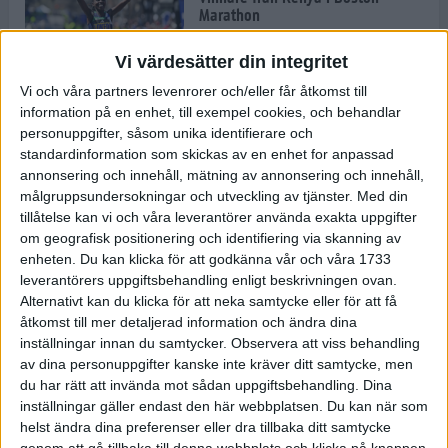
Marathon
22 apr 2025
Vi värdesätter din integritet
Vi och våra partners levenrorer och/eller får åtkomst till
information på en enhet, till exempel cookies, och behandlar
Dags för Boston - världens äldsta
personuppgifter, såsom unika identifierare och
maratonlopp
standardinformation som skickas av en enhet for anpassad
20 apr 2025
annonsering och innehåll, mätning av annonsering och innehåll,
målgruppsundersokningar och utveckling av tjänster.
Med din
tillåtelse kan vi och våra leverantörer använda exakta uppgifter
om geografisk positionering och identifiering via skanning av
Bästa loppet: Sarah EM-sexa
enheten. Du kan klicka för att godkänna vår och våra 1733
13 apr 2025
leverantörers uppgiftsbehandling enligt beskrivningen ovan.
Alternativt kan du klicka för att neka samtycke eller för att få
åtkomst till mer detaljerad information och ändra dina
inställningar innan du samtycker.
Observera att viss behandling
Jätttepers av Ebba Tulu Chala i
av dina personuppgifter kanske inte kräver ditt samtycke, men
väg-EM
du har rätt att invända mot sådan uppgiftsbehandling. Dina
12 apr 2025
inställningar gäller endast den här webbplatsen. Du kan när som
helst ändra dina preferenser eller dra tillbaka ditt samtycke