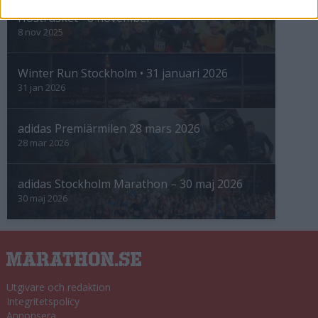
Höstrusket • 8 november
8 nov 2025
Winter Run Stockholm • 31 januari 2026
31 jan 2026
adidas Premiärmilen 28 mars 2026
28 mar 2026
adidas Stockholm Marathon – 30 maj 2026
30 maj 2026
Utgivare och redaktion
Integritetspolicy
Annonsera