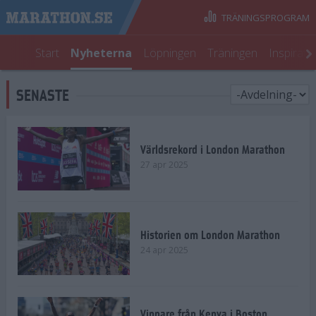
TRÄNINGSPROGRAM
Start
Nyheterna
Löpningen
Träningen
Inspirati
SENASTE
Världsrekord i London Marathon
27 apr 2025
Historien om London Marathon
24 apr 2025
Vinnare från Kenya i Boston