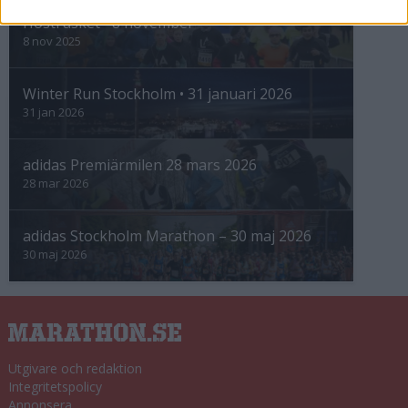
Höstrusket • 8 november
8 nov 2025
Winter Run Stockholm • 31 januari 2026
31 jan 2026
adidas Premiärmilen 28 mars 2026
28 mar 2026
adidas Stockholm Marathon – 30 maj 2026
30 maj 2026
Utgivare och redaktion
Integritetspolicy
Annonsera