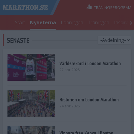
TRÄNINGSPROGRAM
Start
Nyheterna
Löpningen
Träningen
Inspirati
SENASTE
Världsrekord i London Marathon
27 apr 2025
Historien om London Marathon
24 apr 2025
Vinnare från Kenya i Boston