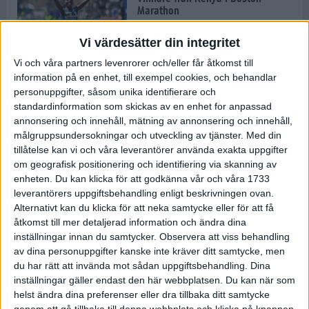
Marathon
22 apr 2025
Vi värdesätter din integritet
Vi och våra partners levenrorer och/eller får åtkomst till
information på en enhet, till exempel cookies, och behandlar
Dags för Boston - världens äldsta
personuppgifter, såsom unika identifierare och
maratonlopp
standardinformation som skickas av en enhet for anpassad
20 apr 2025
annonsering och innehåll, mätning av annonsering och innehåll,
målgruppsundersokningar och utveckling av tjänster.
Med din
tillåtelse kan vi och våra leverantörer använda exakta uppgifter
om geografisk positionering och identifiering via skanning av
Bästa loppet: Sarah EM-sexa
enheten. Du kan klicka för att godkänna vår och våra 1733
13 apr 2025
leverantörers uppgiftsbehandling enligt beskrivningen ovan.
Alternativt kan du klicka för att neka samtycke eller för att få
åtkomst till mer detaljerad information och ändra dina
inställningar innan du samtycker.
Observera att viss behandling
Jätttepers av Ebba Tulu Chala i
av dina personuppgifter kanske inte kräver ditt samtycke, men
väg-EM
du har rätt att invända mot sådan uppgiftsbehandling. Dina
12 apr 2025
inställningar gäller endast den här webbplatsen. Du kan när som
helst ändra dina preferenser eller dra tillbaka ditt samtycke