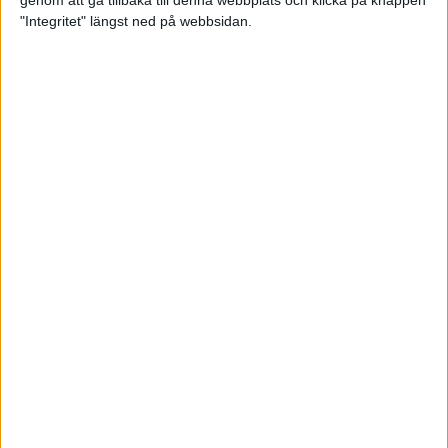
genom att gå tillbaka till denna webbplats och klicka på knappen
"Integritet" längst ned på webbsidan.
Premiär för väg-EM med 28 000
löpare
11 apr 2025
Almgren krossade det svenska
rekordet
5 apr 2025
Hinderlöpare får chansen på
Bauhausgalan
4 apr 2025
Träna för många höjdmeter
2 apr 2025