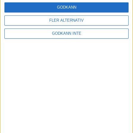
16 mar 2025
GODKÄNN
FLER ALTERNATIV
Träna uthållighet med långa
GODKÄNN INTE
intervaller – 3 pass
12 mar 2025
adidas Adizero Running Tour är
tillbaka - med två nya
deltävlingar!
11 mar 2025
Almgren EM-4a. Besviken men ej
nedslagen
9 mar 2025