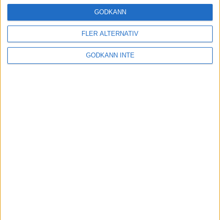
16 mar 2025
GODKÄNN
FLER ALTERNATIV
Träna uthållighet med långa
GODKÄNN INTE
intervaller – 3 pass
12 mar 2025
adidas Adizero Running Tour är
tillbaka - med två nya
deltävlingar!
11 mar 2025
Almgren EM-4a. Besviken men ej
nedslagen
9 mar 2025