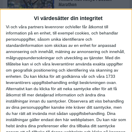
Marathon
22 apr 2025
Vi värdesätter din integritet
Vi och våra partners levenrorer och/eller får åtkomst till
information på en enhet, till exempel cookies, och behandlar
Dags för Boston - världens äldsta
personuppgifter, såsom unika identifierare och
maratonlopp
standardinformation som skickas av en enhet for anpassad
20 apr 2025
annonsering och innehåll, mätning av annonsering och innehåll,
målgruppsundersokningar och utveckling av tjänster.
Med din
tillåtelse kan vi och våra leverantörer använda exakta uppgifter
om geografisk positionering och identifiering via skanning av
Bästa loppet: Sarah EM-sexa
enheten. Du kan klicka för att godkänna vår och våra 1733
13 apr 2025
leverantörers uppgiftsbehandling enligt beskrivningen ovan.
Alternativt kan du klicka för att neka samtycke eller för att få
åtkomst till mer detaljerad information och ändra dina
inställningar innan du samtycker.
Observera att viss behandling
Jätttepers av Ebba Tulu Chala i
av dina personuppgifter kanske inte kräver ditt samtycke, men
väg-EM
du har rätt att invända mot sådan uppgiftsbehandling. Dina
12 apr 2025
inställningar gäller endast den här webbplatsen. Du kan när som
helst ändra dina preferenser eller dra tillbaka ditt samtycke