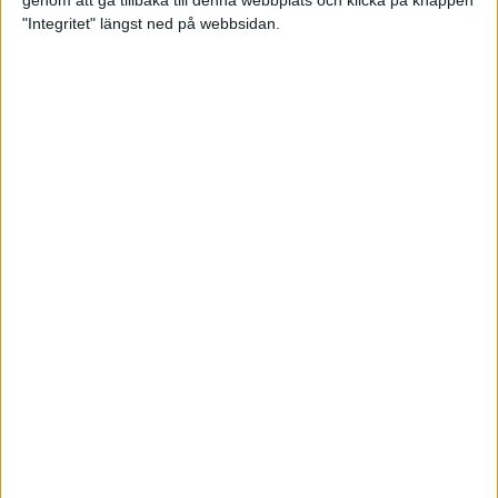
genom att gå tillbaka till denna webbplats och klicka på knappen
"Integritet" längst ned på webbsidan.
Premiär för väg-EM med 28 000
löpare
11 apr 2025
Almgren krossade det svenska
rekordet
5 apr 2025
Hinderlöpare får chansen på
Bauhausgalan
4 apr 2025
Träna för många höjdmeter
2 apr 2025