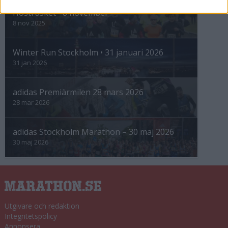
Höstrusket • 8 november
8 nov 2025
Winter Run Stockholm • 31 januari 2026
31 jan 2026
adidas Premiärmilen 28 mars 2026
28 mar 2026
adidas Stockholm Marathon – 30 maj 2026
30 maj 2026
Utgivare och redaktion
Integritetspolicy
Annonsera