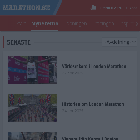
TRÄNINGSPROGRAM
Start
Nyheterna
Löpningen
Träningen
Inspirati
SENASTE
Världsrekord i London Marathon
27 apr 2025
Historien om London Marathon
24 apr 2025
Vinnare från Kenya i Boston