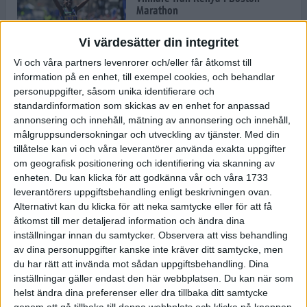
Marathon
22 apr 2025
Vi värdesätter din integritet
Vi och våra partners levenrorer och/eller får åtkomst till
information på en enhet, till exempel cookies, och behandlar
Dags för Boston - världens äldsta
personuppgifter, såsom unika identifierare och
maratonlopp
standardinformation som skickas av en enhet for anpassad
20 apr 2025
annonsering och innehåll, mätning av annonsering och innehåll,
målgruppsundersokningar och utveckling av tjänster.
Med din
tillåtelse kan vi och våra leverantörer använda exakta uppgifter
om geografisk positionering och identifiering via skanning av
Bästa loppet: Sarah EM-sexa
enheten. Du kan klicka för att godkänna vår och våra 1733
13 apr 2025
leverantörers uppgiftsbehandling enligt beskrivningen ovan.
Alternativt kan du klicka för att neka samtycke eller för att få
åtkomst till mer detaljerad information och ändra dina
inställningar innan du samtycker.
Observera att viss behandling
Jätttepers av Ebba Tulu Chala i
av dina personuppgifter kanske inte kräver ditt samtycke, men
väg-EM
du har rätt att invända mot sådan uppgiftsbehandling. Dina
12 apr 2025
inställningar gäller endast den här webbplatsen. Du kan när som
helst ändra dina preferenser eller dra tillbaka ditt samtycke