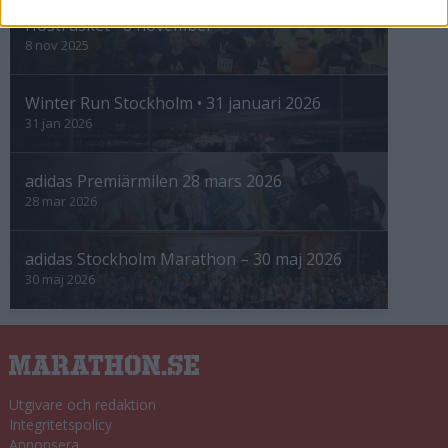
Höstrusket • 8 november
8 nov 2025
Winter Run Stockholm • 31 januari 2026
31 jan 2026
adidas Premiärmilen 28 mars 2026
28 mar 2026
adidas Stockholm Marathon – 30 maj 2026
30 maj 2026
Utgivare och redaktion
Integritetspolicy
Annonsera