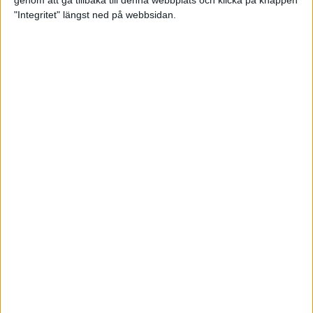
genom att gå tillbaka till denna webbplats och klicka på knappen
"Integritet" längst ned på webbsidan.
Premiär för väg-EM med 28 000
löpare
11 apr 2025
Almgren krossade det svenska
rekordet
5 apr 2025
Hinderlöpare får chansen på
Bauhausgalan
4 apr 2025
Träna för många höjdmeter
2 apr 2025