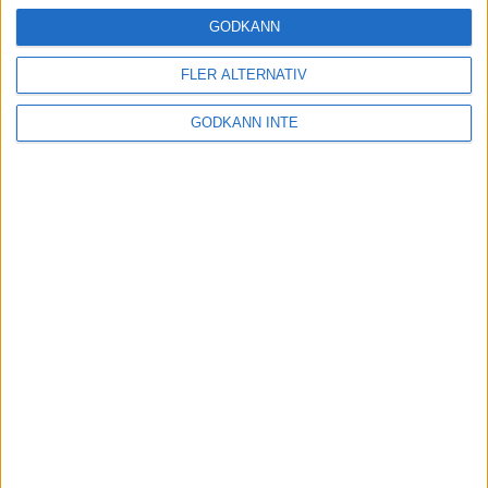
16 mar 2025
GODKÄNN
FLER ALTERNATIV
Träna uthållighet med långa
GODKÄNN INTE
intervaller – 3 pass
12 mar 2025
adidas Adizero Running Tour är
tillbaka - med två nya
deltävlingar!
11 mar 2025
Almgren EM-4a. Besviken men ej
nedslagen
9 mar 2025