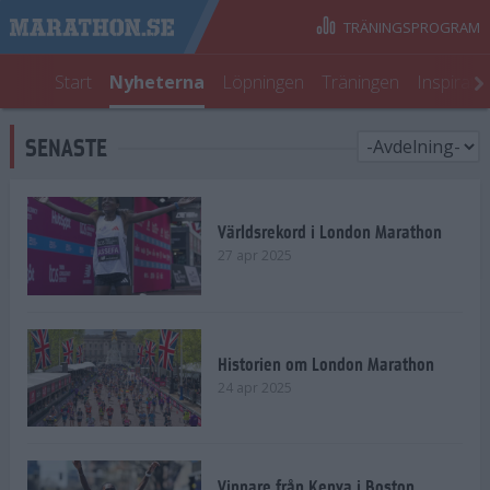
TRÄNINGSPROGRAM
Start
Nyheterna
Löpningen
Träningen
Inspirati
SENASTE
Världsrekord i London Marathon
27 apr 2025
Historien om London Marathon
24 apr 2025
Vinnare från Kenya i Boston