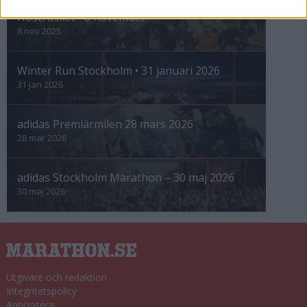
Höstrusket • 8 november
8 nov 2025
Winter Run Stockholm • 31 januari 2026
31 jan 2026
adidas Premiärmilen 28 mars 2026
28 mar 2026
adidas Stockholm Marathon – 30 maj 2026
30 maj 2026
Utgivare och redaktion
Integritetspolicy
Annonsera