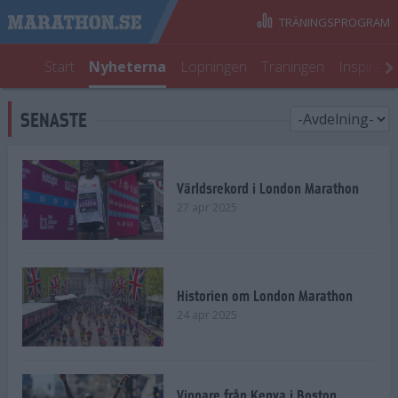
TRÄNINGSPROGRAM
Start
Nyheterna
Löpningen
Träningen
Inspirati
SENASTE
Världsrekord i London Marathon
27 apr 2025
Historien om London Marathon
24 apr 2025
Vinnare från Kenya i Boston