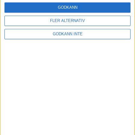
16 mar 2025
GODKÄNN
FLER ALTERNATIV
Träna uthållighet med långa
GODKÄNN INTE
intervaller – 3 pass
12 mar 2025
adidas Adizero Running Tour är
tillbaka - med två nya
deltävlingar!
11 mar 2025
Almgren EM-4a. Besviken men ej
nedslagen
9 mar 2025