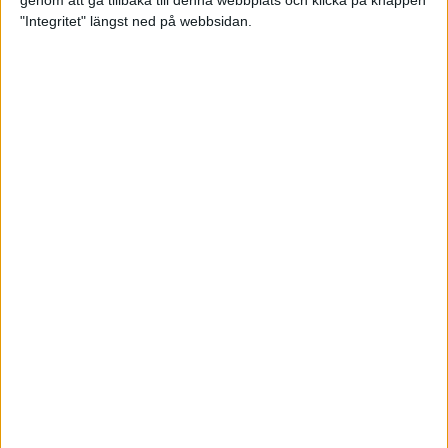
genom att gå tillbaka till denna webbplats och klicka på knappen
"Integritet" längst ned på webbsidan.
Premiär för väg-EM med 28 000
löpare
11 apr 2025
Almgren krossade det svenska
rekordet
5 apr 2025
Hinderlöpare får chansen på
Bauhausgalan
4 apr 2025
Träna för många höjdmeter
2 apr 2025