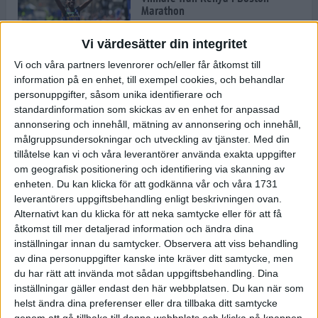
Marathon
22 apr 2025
Vi värdesätter din integritet
Vi och våra partners levenrorer och/eller får åtkomst till
information på en enhet, till exempel cookies, och behandlar
Dags för Boston - världens äldsta
personuppgifter, såsom unika identifierare och
maratonlopp
standardinformation som skickas av en enhet for anpassad
20 apr 2025
annonsering och innehåll, mätning av annonsering och innehåll,
målgruppsundersokningar och utveckling av tjänster.
Med din
tillåtelse kan vi och våra leverantörer använda exakta uppgifter
om geografisk positionering och identifiering via skanning av
Bästa loppet: Sarah EM-sexa
enheten. Du kan klicka för att godkänna vår och våra 1731
13 apr 2025
leverantörers uppgiftsbehandling enligt beskrivningen ovan.
Alternativt kan du klicka för att neka samtycke eller för att få
åtkomst till mer detaljerad information och ändra dina
inställningar innan du samtycker.
Observera att viss behandling
Jätttepers av Ebba Tulu Chala i
av dina personuppgifter kanske inte kräver ditt samtycke, men
väg-EM
du har rätt att invända mot sådan uppgiftsbehandling. Dina
12 apr 2025
inställningar gäller endast den här webbplatsen. Du kan när som
helst ändra dina preferenser eller dra tillbaka ditt samtycke