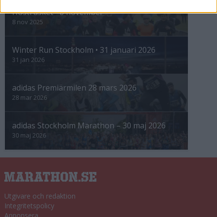
Höstrusket • 8 november
8 nov 2025
Winter Run Stockholm • 31 januari 2026
31 jan 2026
adidas Premiärmilen 28 mars 2026
28 mar 2026
adidas Stockholm Marathon – 30 maj 2026
30 maj 2026
Utgivare och redaktion
Integritetspolicy
Annonsera