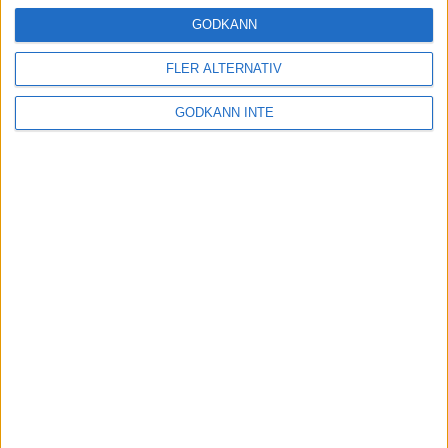
16 mar 2025
GODKÄNN
FLER ALTERNATIV
Träna uthållighet med långa
GODKÄNN INTE
intervaller – 3 pass
12 mar 2025
adidas Adizero Running Tour är
tillbaka - med två nya
deltävlingar!
11 mar 2025
Almgren EM-4a. Besviken men ej
nedslagen
9 mar 2025