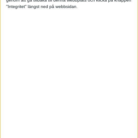
genom att gå tillbaka till denna webbplats och klicka på knappen
"Integritet" längst ned på webbsidan.
Premiär för väg-EM med 28 000
löpare
11 apr 2025
Almgren krossade det svenska
rekordet
5 apr 2025
Hinderlöpare får chansen på
Bauhausgalan
4 apr 2025
Träna för många höjdmeter
2 apr 2025