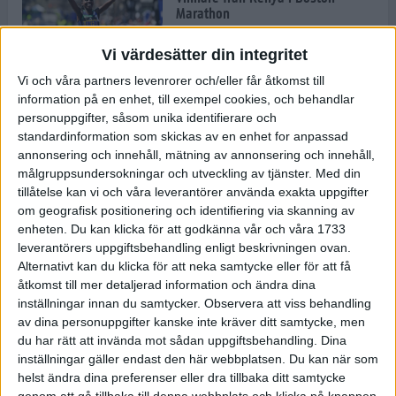
Marathon
22 apr 2025
Vi värdesätter din integritet
Vi och våra partners levenrorer och/eller får åtkomst till
information på en enhet, till exempel cookies, och behandlar
Dags för Boston - världens äldsta
personuppgifter, såsom unika identifierare och
maratonlopp
standardinformation som skickas av en enhet for anpassad
20 apr 2025
annonsering och innehåll, mätning av annonsering och innehåll,
målgruppsundersokningar och utveckling av tjänster.
Med din
tillåtelse kan vi och våra leverantörer använda exakta uppgifter
om geografisk positionering och identifiering via skanning av
Bästa loppet: Sarah EM-sexa
enheten. Du kan klicka för att godkänna vår och våra 1733
13 apr 2025
leverantörers uppgiftsbehandling enligt beskrivningen ovan.
Alternativt kan du klicka för att neka samtycke eller för att få
åtkomst till mer detaljerad information och ändra dina
inställningar innan du samtycker.
Observera att viss behandling
Jätttepers av Ebba Tulu Chala i
av dina personuppgifter kanske inte kräver ditt samtycke, men
väg-EM
du har rätt att invända mot sådan uppgiftsbehandling. Dina
12 apr 2025
inställningar gäller endast den här webbplatsen. Du kan när som
helst ändra dina preferenser eller dra tillbaka ditt samtycke