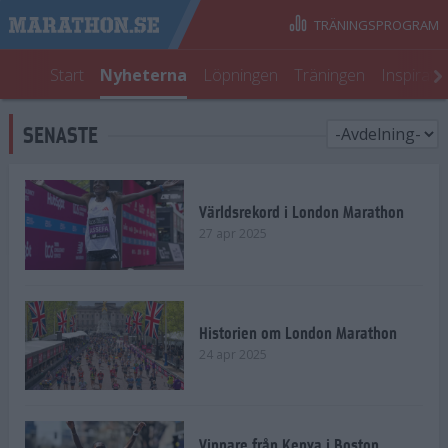
TRÄNINGSPROGRAM
Start
Nyheterna
Löpningen
Träningen
Inspirati
SENASTE
Världsrekord i London Marathon
27 apr 2025
Historien om London Marathon
24 apr 2025
Vinnare från Kenya i Boston