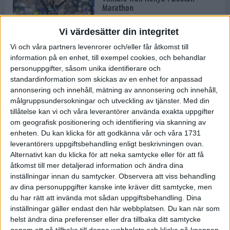
Marathon
22 apr 2025
Vi värdesätter din integritet
Vi och våra partners levenrorer och/eller får åtkomst till
information på en enhet, till exempel cookies, och behandlar
Dags för Boston - världens äldsta
personuppgifter, såsom unika identifierare och
maratonlopp
standardinformation som skickas av en enhet for anpassad
20 apr 2025
annonsering och innehåll, mätning av annonsering och innehåll,
målgruppsundersokningar och utveckling av tjänster.
Med din
tillåtelse kan vi och våra leverantörer använda exakta uppgifter
om geografisk positionering och identifiering via skanning av
Bästa loppet: Sarah EM-sexa
enheten. Du kan klicka för att godkänna vår och våra 1731
13 apr 2025
leverantörers uppgiftsbehandling enligt beskrivningen ovan.
Alternativt kan du klicka för att neka samtycke eller för att få
åtkomst till mer detaljerad information och ändra dina
inställningar innan du samtycker.
Observera att viss behandling
Jätttepers av Ebba Tulu Chala i
av dina personuppgifter kanske inte kräver ditt samtycke, men
väg-EM
du har rätt att invända mot sådan uppgiftsbehandling. Dina
12 apr 2025
inställningar gäller endast den här webbplatsen. Du kan när som
helst ändra dina preferenser eller dra tillbaka ditt samtycke