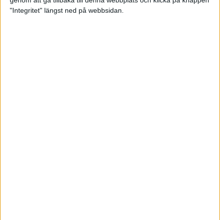
genom att gå tillbaka till denna webbplats och klicka på knappen
"Integritet" längst ned på webbsidan.
Premiär för väg-EM med 28 000
löpare
11 apr 2025
Almgren krossade det svenska
rekordet
5 apr 2025
Hinderlöpare får chansen på
Bauhausgalan
4 apr 2025
Träna för många höjdmeter
2 apr 2025