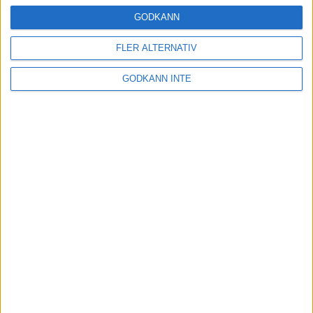
16 mar 2025
GODKÄNN
FLER ALTERNATIV
Träna uthållighet med långa
GODKÄNN INTE
intervaller – 3 pass
12 mar 2025
adidas Adizero Running Tour är
tillbaka - med två nya
deltävlingar!
11 mar 2025
Almgren EM-4a. Besviken men ej
nedslagen
9 mar 2025