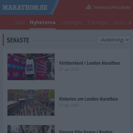
TRÄNINGSPROGRAM
Start
Nyheterna
Löpningen
Träningen
Inspirati
SENASTE
Världsrekord i London Marathon
27 apr 2025
Historien om London Marathon
24 apr 2025
Vinnare från Kenya i Boston