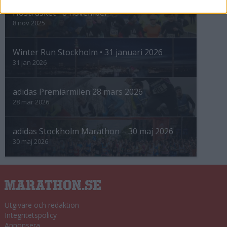
Höstrusket • 8 november
8 nov 2025
Winter Run Stockholm • 31 januari 2026
31 jan 2026
adidas Premiärmilen 28 mars 2026
28 mar 2026
adidas Stockholm Marathon – 30 maj 2026
30 maj 2026
Utgivare och redaktion
Integritetspolicy
Annonsera