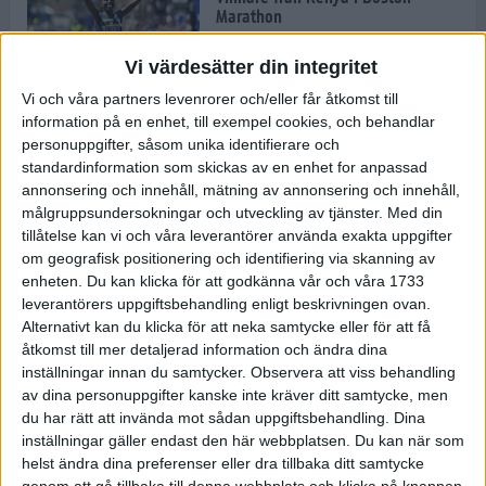
Marathon
22 apr 2025
Vi värdesätter din integritet
Vi och våra partners levenrorer och/eller får åtkomst till
information på en enhet, till exempel cookies, och behandlar
Dags för Boston - världens äldsta
personuppgifter, såsom unika identifierare och
maratonlopp
standardinformation som skickas av en enhet for anpassad
20 apr 2025
annonsering och innehåll, mätning av annonsering och innehåll,
målgruppsundersokningar och utveckling av tjänster.
Med din
tillåtelse kan vi och våra leverantörer använda exakta uppgifter
om geografisk positionering och identifiering via skanning av
Bästa loppet: Sarah EM-sexa
enheten. Du kan klicka för att godkänna vår och våra 1733
13 apr 2025
leverantörers uppgiftsbehandling enligt beskrivningen ovan.
Alternativt kan du klicka för att neka samtycke eller för att få
åtkomst till mer detaljerad information och ändra dina
inställningar innan du samtycker.
Observera att viss behandling
Jätttepers av Ebba Tulu Chala i
av dina personuppgifter kanske inte kräver ditt samtycke, men
väg-EM
du har rätt att invända mot sådan uppgiftsbehandling. Dina
12 apr 2025
inställningar gäller endast den här webbplatsen. Du kan när som
helst ändra dina preferenser eller dra tillbaka ditt samtycke