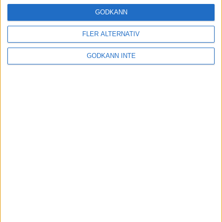
16 mar 2025
GODKÄNN
FLER ALTERNATIV
Träna uthållighet med långa
GODKÄNN INTE
intervaller – 3 pass
12 mar 2025
adidas Adizero Running Tour är
tillbaka - med två nya
deltävlingar!
11 mar 2025
Almgren EM-4a. Besviken men ej
nedslagen
9 mar 2025