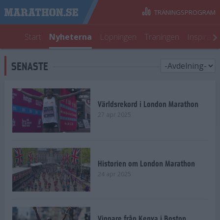
TRÄNINGSPROGRAM
Start
Nyheterna
Löpningen
Träningen
Inspirati
SENASTE
Världsrekord i London Marathon
27 apr 2025
Historien om London Marathon
24 apr 2025
Vinnare från Kenya i Boston