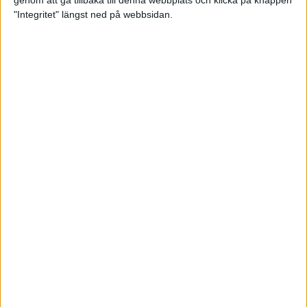
genom att gå tillbaka till denna webbplats och klicka på knappen
"Integritet" längst ned på webbsidan.
Premiär för väg-EM med 28 000
löpare
11 apr 2025
Almgren krossade det svenska
rekordet
5 apr 2025
Hinderlöpare får chansen på
Bauhausgalan
4 apr 2025
Träna för många höjdmeter
2 apr 2025