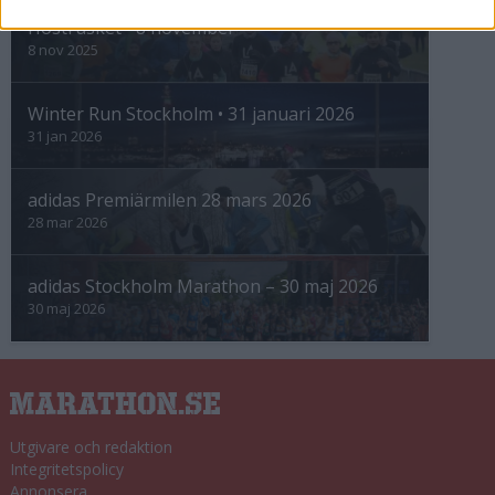
Höstrusket • 8 november
8 nov 2025
Winter Run Stockholm • 31 januari 2026
31 jan 2026
adidas Premiärmilen 28 mars 2026
28 mar 2026
adidas Stockholm Marathon – 30 maj 2026
30 maj 2026
Utgivare och redaktion
Integritetspolicy
Annonsera