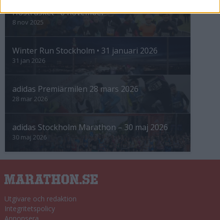
Höstrusket • 8 november
8 nov 2025
Winter Run Stockholm • 31 januari 2026
31 jan 2026
adidas Premiärmilen 28 mars 2026
28 mar 2026
adidas Stockholm Marathon – 30 maj 2026
30 maj 2026
Utgivare och redaktion
Integritetspolicy
Annonsera