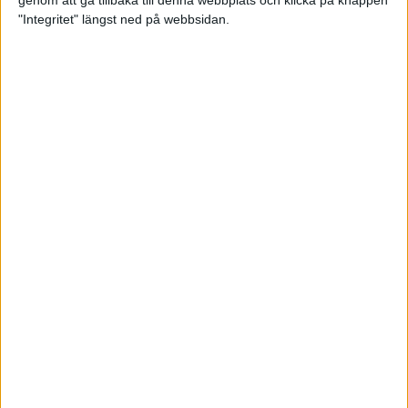
genom att gå tillbaka till denna webbplats och klicka på knappen
"Integritet" längst ned på webbsidan.
Premiär för väg-EM med 28 000
löpare
11 apr 2025
Almgren krossade det svenska
rekordet
5 apr 2025
Hinderlöpare får chansen på
Bauhausgalan
4 apr 2025
Träna för många höjdmeter
2 apr 2025