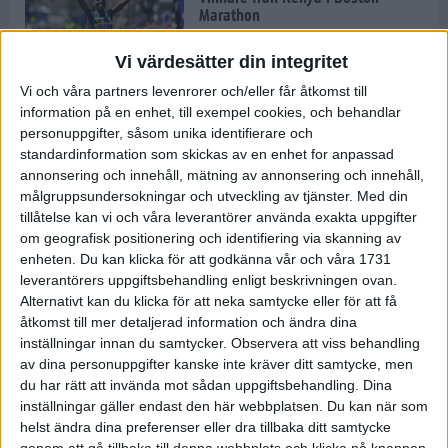
Marathon
22 apr 2025
Vi värdesätter din integritet
Vi och våra partners levenrorer och/eller får åtkomst till
information på en enhet, till exempel cookies, och behandlar
Dags för Boston - världens äldsta
personuppgifter, såsom unika identifierare och
maratonlopp
standardinformation som skickas av en enhet for anpassad
20 apr 2025
annonsering och innehåll, mätning av annonsering och innehåll,
målgruppsundersokningar och utveckling av tjänster.
Med din
tillåtelse kan vi och våra leverantörer använda exakta uppgifter
om geografisk positionering och identifiering via skanning av
Bästa loppet: Sarah EM-sexa
enheten. Du kan klicka för att godkänna vår och våra 1731
13 apr 2025
leverantörers uppgiftsbehandling enligt beskrivningen ovan.
Alternativt kan du klicka för att neka samtycke eller för att få
åtkomst till mer detaljerad information och ändra dina
inställningar innan du samtycker.
Observera att viss behandling
Jätttepers av Ebba Tulu Chala i
av dina personuppgifter kanske inte kräver ditt samtycke, men
väg-EM
du har rätt att invända mot sådan uppgiftsbehandling. Dina
12 apr 2025
inställningar gäller endast den här webbplatsen. Du kan när som
helst ändra dina preferenser eller dra tillbaka ditt samtycke