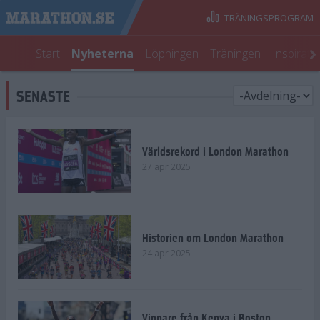
TRÄNINGSPROGRAM
Start
Nyheterna
Löpningen
Träningen
Inspirati
SENASTE
Världsrekord i London Marathon
27 apr 2025
Historien om London Marathon
24 apr 2025
Vinnare från Kenya i Boston