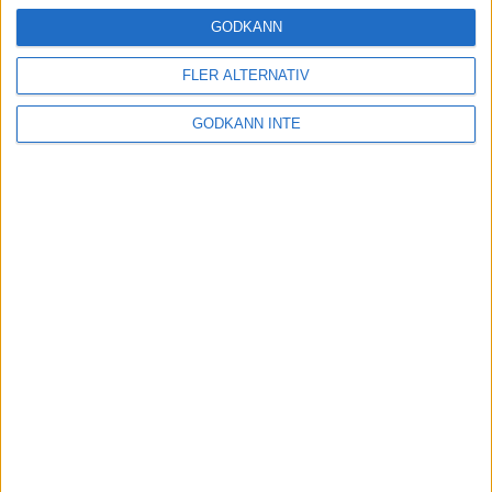
16 mar 2025
GODKÄNN
FLER ALTERNATIV
Träna uthållighet med långa
GODKÄNN INTE
intervaller – 3 pass
12 mar 2025
adidas Adizero Running Tour är
tillbaka - med två nya
deltävlingar!
11 mar 2025
Almgren EM-4a. Besviken men ej
nedslagen
9 mar 2025