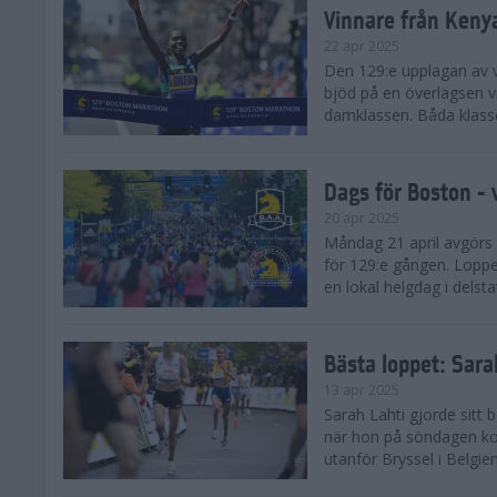
Vinnare från Keny
22 apr 2025
Den 129:e upplagan av 
bjöd på en överlägsen vi
damklassen. Båda klasse
Dags för Boston - 
20 apr 2025
Måndag 21 april avgörs
för 129:e gången. Loppet
en lokal helgdag i delst
Bästa loppet: Sar
13 apr 2025
Sarah Lahti gjorde sitt 
när hon på söndagen ko
utanför Bryssel i Belgien