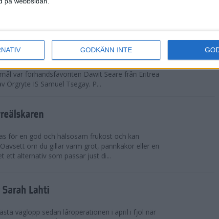
ned på webbsidan.
adidas Premiärmilen sprang igång
RNATIV
GODKÄNN INTE
GO
arka elitfältet på herrsidan levde upp till
 mål var förhandsfavoriten Dawit Seare från Eritrea
 av Örgryte IS Samuel Tsegay. P...
vreälskaren
bas för en god och hälsosam frukost och kan
 Oavsett om du gillar varm gröt, pannkakor eller en
 ett alternativ som passar just di...
r Sarah Lahti
ästa väglopp sedan låroperationen i april i fjol när