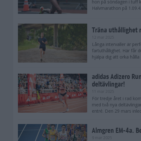
hon på söndagen i tuff 
Halvmarathon på 1.09.42,
Träna uthållighet 
12 mar 2025
Långa intervaller är per
fartuthållighet. Här får
hjälpa dig att orka hålla
adidas Adizero Run
deltävlingar!
11 mar 2025
För tredje året i rad ko
med två nya deltävlinga
entré. Den 29 mars inle
Almgren EM-4a. Be
9 mar 2025