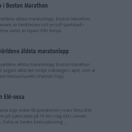
a i Boston Marathon
världens äldsta maratonlopp, Boston Marathon,
nnare av herrklassen och en tuff spurtduell i
rna vanns av löpare från Kenya.
världens äldsta maratonlopp
 världens äldsta maratonlopp Boston Marathon
 avgörs alltid den tredje måndagen i april, som är
aten Massachusetts (Patriots´Day).
ah EM-sexa
bästa lopp sedan låroperationen i mars förra året
m på sjätte plats på 10 km i väg-EM i Leuven
. Detta är Sarahs bästa placering ...