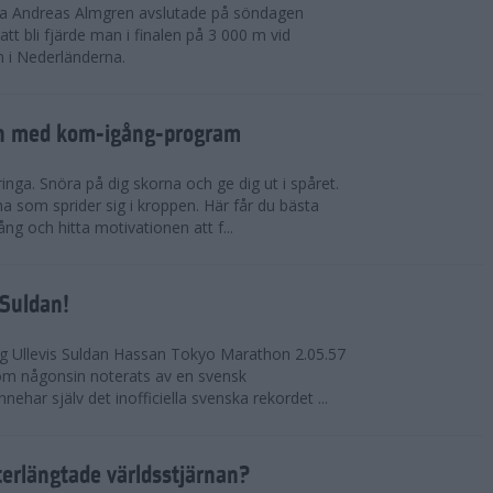
rna Andreas Almgren avslutade på söndagen
 bli fjärde man i finalen på 3 000 m vid
 i Nederländerna.
en med kom-igång-program
ringa. Snöra på dig skorna och ge dig ut i spåret.
a som sprider sig i kroppen. Här får du bästa
ng och hitta motivationen att f...
 Suldan!
ng Ullevis Suldan Hassan Tokyo Marathon 2.05.57
 som någonsin noterats av en svensk
ehar själv det inofficiella svenska rekordet ...
terlängtade världsstjärnan?