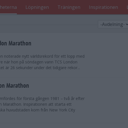
heterna
Löpningen
Träningen
Inspirationen
ndon Marathon
en noterade nytt världsrekord för ett lopp med
gare när hon på söndagen vann TCS London
et är 26 sekunder under det tidigare rekor...
don Marathon
ördes för första gången 1981 – två år efter
 Marathon. Inspirationen att starta ett
iska huvudstaden kom från New York City