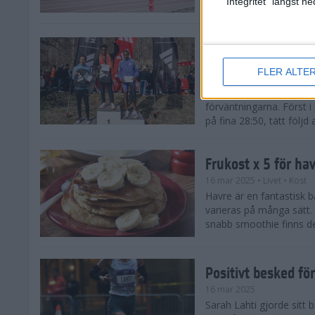
"Integritet" längst 
Snabba tider när 
löparsäsongen!
FLER ALTE
29 mar 2025
Det på förhand mycket st
förväntningarna. Först i
på fina 28:50, tätt följd
Frukost x 5 för ha
16 mar 2025
• Livet
• Kost
Havre är en fantastisk 
varieras på många sätt.
snabb smoothie finns det
Positivt besked fö
16 mar 2025
Sarah Lahti gjorde sitt b