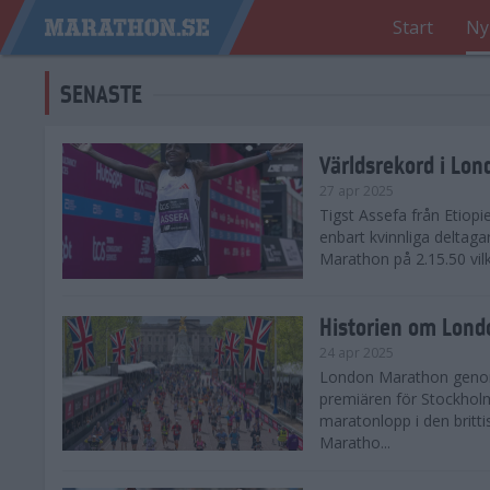
Start
Ny
SENASTE
Världsrekord i Lo
27 apr 2025
Tigst Assefa från Etiopi
enbart kvinnliga delta
Marathon på 2.15.50 vilk
Historien om Lon
24 apr 2025
London Marathon genomf
premiären för Stockholm
maratonlopp i den britt
Maratho...