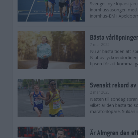
Sveriges nye löparstjä
inomhussäsongen med att
inomhus-EM i Apeldoorn
Bästa vårlöpning
7 mar 2025
Nu är bästa tiden att sp
Njut av lyckoendorfinern
tipsen för att komma igå
Svenskt rekord av
2 mar 2025
Natten till söndag spra
vilket är den bästa tid
maratonlöpare. Suldan inn
Är Almgren den ef