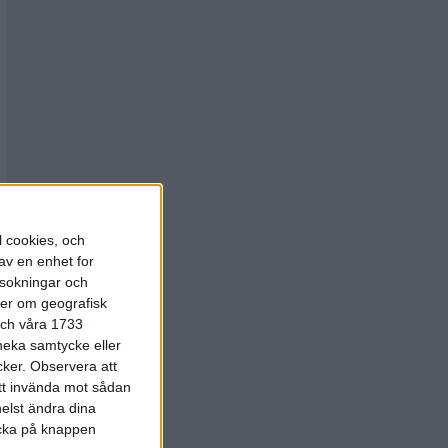
l cookies, och
av en enhet for
rsokningar och
ter om geografisk
 och våra 1733
 neka samtycke eller
cker.
Observera att
att invända mot sådan
elst ändra dina
licka på knappen