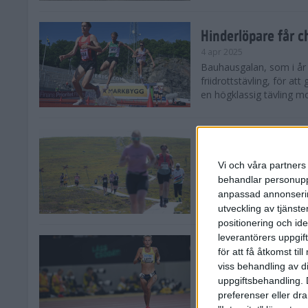
Hinderlöpare får 
4 apr 2025
Bauhausgalan, som i år 
friidrottstävling, för att
en högklassig tävling mot
Träna för många 
2 apr 2025
Vi och våra partners 
Satsar du på att springa 
behandlar personuppg
sommar? Eller är du su
anpassad annonserin
Stockholms brantaste är
utveckling av tjänster
positionering och id
leverantörers uppgift
Besviken Lahti til
för att få åtkomst ti
30 mar 2025
viss behandling av d
Sarah Lahti var besviken
uppgiftsbehandling. 
söndagen slutade den 30
preferenser eller dra
Capistrano 10 000 m uta