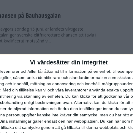
chansen på Bauhausgalan
avgörs söndag 15 juni, är landets viktigaste
 galan ger svenska elitfriidrottare chansen att tävla i
 kvalificerat motstånd vi...
höjdmeter
Vi värdesätter din integritet
levenrorer och/eller får åtkomst till information på en enhet, till exempe
Tjejmilen Sälen i juni eller något annat fjällopp i
ifter, såsom unika identifierare och standardinformation som skickas 
gen på att ta dig an Hammarbybacken i oktober?
g och innehåll, mätning av annonsering och innehåll, målgruppsunde
 en utmaning som heter duga. Rå...
.
Med din tillåtelse kan vi och våra leverantörer använda exakta uppgif
entifiering via skanning av enheten. Du kan klicka för att godkänna vår
sbehandling enligt beskrivningen ovan. Alternativt kan du klicka för att
lbaka på banan
ll mer detaljerad information och ändra dina inställningar innan du samty
ina personuppgifter kanske inte kräver ditt samtycke, men du har rätt 
 efter sitt första lopp på 10 000 m på tre år. På
Dina inställningar gäller endast den här webbplatsen. Du kan när som h
-åriga Hässelby-löparen på 14:e plats i San Juan
 tillbaka ditt samtycke genom att gå tillbaka till denna webbplats och k
n för Los Angeles. Detta anses ...