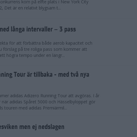
konkurrens kom på elfte plats i New York City
 Det är en relativt blygsam t...
med långa intervaller – 3 pass
fekta för att förbättra både aerob kapacitet och
 du förslag på tre roliga pass som kommer att
 ett högra tempo under en längr...
ning Tour är tillbaka - med två nya
mmer adidas Adizero Running Tour att avgöras. I år
r när adidas Spåret 5000 och Hässelbyloppet gör
ds touren med adidas Premiärmil...
sviken men ej nedslagen