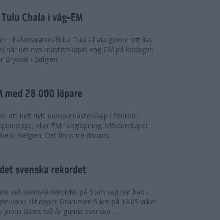
 Tulu Chala i väg-EM
e i halvmaraton Ebba Tulu Chala gjorde sitt livs
m) när det nya mästerskapet väg-EM på lördagen
r Bryssel i Belgien
M med 28 000 löpare
ör ett helt nytt europamästerskap i friidrott;
ionships, eller EM i väglöpning. Mästerskapet
en i Belgien. Det finns tre distans...
det svenska rekordet
de det svenska rekordet på 5 km väg när han i
agen vann elitloppet Drammen 5 km på 13.05 vilket
v Jonas Glans två år gamla svenska ...