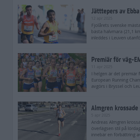
Jätttepers av Ebba
12 apr 2025
Fjolårets svenske mästar
bästa halvmara (21,1 k
inleddes i Leuven utanfö
Premiär för väg-E
11 apr 2025
I helgen är det premiär f
European Running Champ
avgörs i Bryssel och Leuv
Almgren krossade 
5 apr 2025
Andreas Almgren krossa
överlägsen stil på lörd
innebär en förbättring a