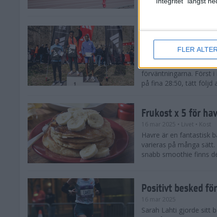
"Integritet" längst 
Snabba tider när 
löparsäsongen!
FLER ALTE
29 mar 2025
Det på förhand mycket st
förväntningarna. Först i
på fina 28:50, tätt följd
Frukost x 5 för ha
16 mar 2025
• Livet
• Kost
Havre är en fantastisk 
varieras på många sätt.
snabb smoothie finns det
Positivt besked fö
16 mar 2025
Sarah Lahti gjorde sitt b