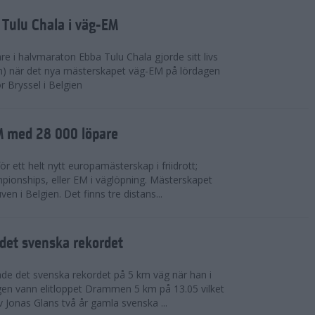
 Tulu Chala i väg-EM
e i halvmaraton Ebba Tulu Chala gjorde sitt livs
m) när det nya mästerskapet väg-EM på lördagen
r Bryssel i Belgien
M med 28 000 löpare
ör ett helt nytt europamästerskap i friidrott;
ionships, eller EM i väglöpning. Mästerskapet
en i Belgien. Det finns tre distans...
det svenska rekordet
de det svenska rekordet på 5 km väg när han i
agen vann elitloppet Drammen 5 km på 13.05 vilket
v Jonas Glans två år gamla svenska ...