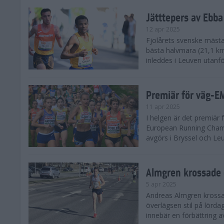
Jätttepers av Ebba
12 apr 2025
Fjolårets svenske mästar
bästa halvmara (21,1 k
inleddes i Leuven utanfö
Premiär för väg-E
11 apr 2025
I helgen är det premiär f
European Running Champ
avgörs i Bryssel och Leuv
Almgren krossade 
5 apr 2025
Andreas Almgren krossa
överlägsen stil på lörd
innebär en förbättring a