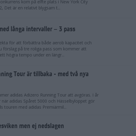
konkurrens kom på elfte plats i New York City
 Det är en relativt blygsam t...
med långa intervaller – 3 pass
fekta för att förbättra både aerob kapacitet och
 du förslag på tre roliga pass som kommer att
 ett högra tempo under en längr...
ning Tour är tillbaka - med två nya
mmer adidas Adizero Running Tour att avgöras. I år
r när adidas Spåret 5000 och Hässelbyloppet gör
ds touren med adidas Premiärmil...
sviken men ej nedslagen