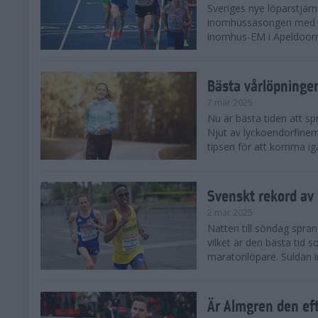
Sveriges nye löparstjä
inomhussäsongen med att
inomhus-EM i Apeldoorn
Bästa vårlöpning
7 mar 2025
Nu är bästa tiden att sp
Njut av lyckoendorfinern
tipsen för att komma igå
Svenskt rekord av
2 mar 2025
Natten till söndag spra
vilket är den bästa tid
maratonlöpare. Suldan inn
Är Almgren den ef