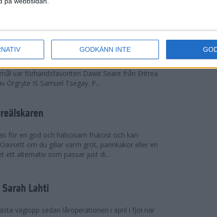
ned på webbsidan.
adidas Premiärmilen sprang igång
RNATIV
GODKÄNN INTE
GO
arka elitfältet på herrsidan levde upp till
 mål var förhandsfavoriten Dawit Seare från Eritrea
 av Örgryte IS Samuel Tsegay. P...
vreälskaren
bas för en god och hälsosam frukost och kan
 Oavsett om du gillar varm gröt, pannkakor eller en
 ett alternativ som passar just di...
r Sarah Lahti
ästa väglopp sedan låroperationen i april i fjol när