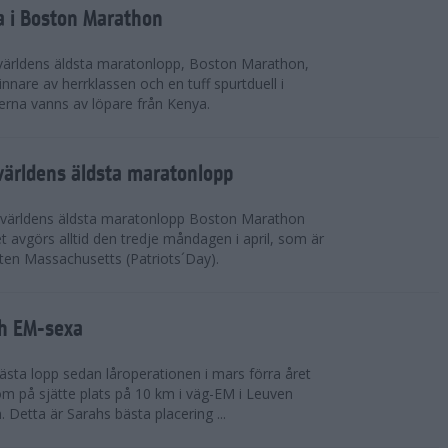
a i Boston Marathon
världens äldsta maratonlopp, Boston Marathon,
nnare av herrklassen och en tuff spurtduell i
rna vanns av löpare från Kenya.
världens äldsta maratonlopp
 världens äldsta maratonlopp Boston Marathon
 avgörs alltid den tredje måndagen i april, som är
aten Massachusetts (Patriots´Day).
ah EM-sexa
bästa lopp sedan låroperationen i mars förra året
m på sjätte plats på 10 km i väg-EM i Leuven
. Detta är Sarahs bästa placering ...