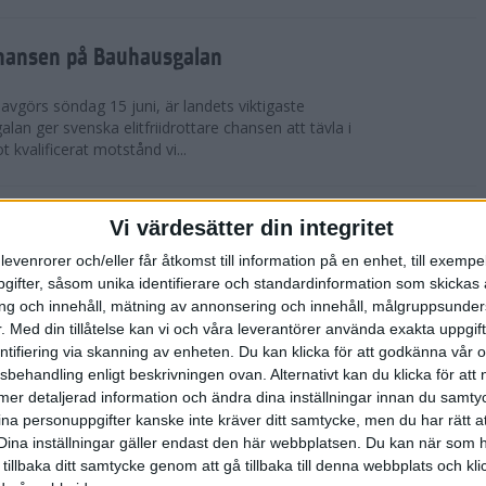
chansen på Bauhausgalan
avgörs söndag 15 juni, är landets viktigaste
 galan ger svenska elitfriidrottare chansen att tävla i
 kvalificerat motstånd vi...
höjdmeter
Vi värdesätter din integritet
levenrorer och/eller får åtkomst till information på en enhet, till exempe
Tjejmilen Sälen i juni eller något annat fjällopp i
ifter, såsom unika identifierare och standardinformation som skickas 
gen på att ta dig an Hammarbybacken i oktober?
g och innehåll, mätning av annonsering och innehåll, målgruppsunde
 en utmaning som heter duga. Rå...
.
Med din tillåtelse kan vi och våra leverantörer använda exakta uppgif
entifiering via skanning av enheten. Du kan klicka för att godkänna vår
sbehandling enligt beskrivningen ovan. Alternativt kan du klicka för att
lbaka på banan
ll mer detaljerad information och ändra dina inställningar innan du samty
ina personuppgifter kanske inte kräver ditt samtycke, men du har rätt 
 efter sitt första lopp på 10 000 m på tre år. På
Dina inställningar gäller endast den här webbplatsen. Du kan när som h
-åriga Hässelby-löparen på 14:e plats i San Juan
 tillbaka ditt samtycke genom att gå tillbaka till denna webbplats och k
n för Los Angeles. Detta anses ...