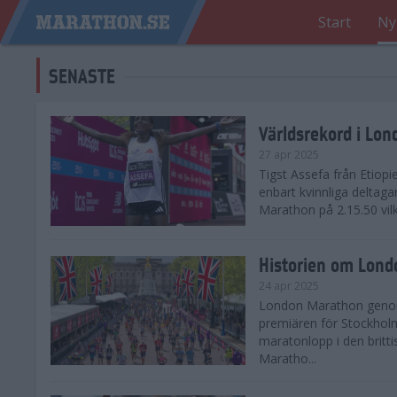
Start
Ny
SENASTE
Världsrekord i Lo
27 apr 2025
Tigst Assefa från Etiopi
enbart kvinnliga delta
Marathon på 2.15.50 vilk
Historien om Lon
24 apr 2025
London Marathon genomf
premiären för Stockholm
maratonlopp i den britt
Maratho...