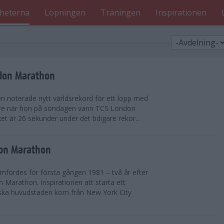
heterna
Löpningen
Träningen
Inspirationen
ndon Marathon
en noterade nytt världsrekord för ett lopp med
gare när hon på söndagen vann TCS London
et är 26 sekunder under det tidigare rekor...
don Marathon
ördes för första gången 1981 – två år efter
 Marathon. Inspirationen att starta ett
iska huvudstaden kom från New York City