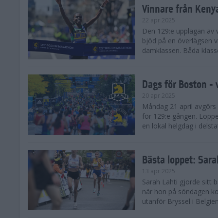
Vinnare från Keny
22 apr 2025
Den 129:e upplagan av 
bjöd på en överlägsen vi
damklassen. Båda klasse
Dags för Boston - 
20 apr 2025
Måndag 21 april avgörs
för 129:e gången. Loppet
en lokal helgdag i delst
Bästa loppet: Sar
13 apr 2025
Sarah Lahti gjorde sitt 
när hon på söndagen ko
utanför Bryssel i Belgien