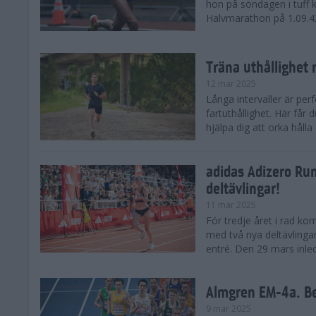
hon på söndagen i tuff 
Halvmarathon på 1.09.42,
Träna uthållighet 
12 mar 2025
Långa intervaller är per
fartuthållighet. Här får
hjälpa dig att orka hålla
adidas Adizero Run
deltävlingar!
11 mar 2025
För tredje året i rad ko
med två nya deltävlinga
entré. Den 29 mars inle
Almgren EM-4a. Be
9 mar 2025