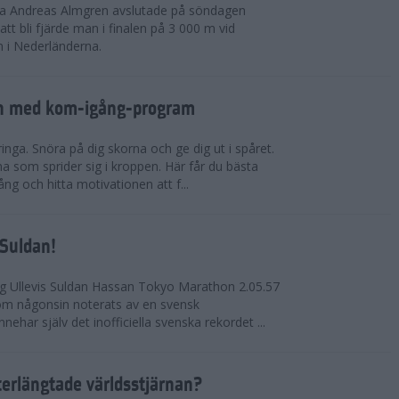
rna Andreas Almgren avslutade på söndagen
 bli fjärde man i finalen på 3 000 m vid
 i Nederländerna.
en med kom-igång-program
ringa. Snöra på dig skorna och ge dig ut i spåret.
a som sprider sig i kroppen. Här får du bästa
ng och hitta motivationen att f...
 Suldan!
ng Ullevis Suldan Hassan Tokyo Marathon 2.05.57
 som någonsin noterats av en svensk
ehar själv det inofficiella svenska rekordet ...
terlängtade världsstjärnan?