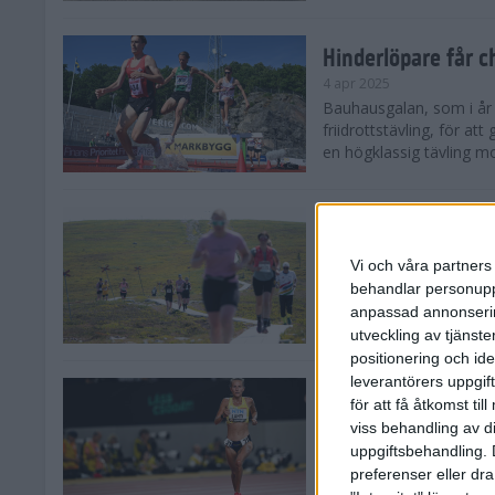
Hinderlöpare får 
4 apr 2025
Bauhausgalan, som i år 
friidrottstävling, för att
en högklassig tävling mot
Träna för många 
2 apr 2025
Vi och våra partners 
Satsar du på att springa 
behandlar personuppg
sommar? Eller är du su
anpassad annonserin
Stockholms brantaste är
utveckling av tjänster
positionering och id
leverantörers uppgift
Besviken Lahti til
för att få åtkomst ti
30 mar 2025
viss behandling av d
Sarah Lahti var besviken
uppgiftsbehandling. 
söndagen slutade den 30
preferenser eller dra
Capistrano 10 000 m uta