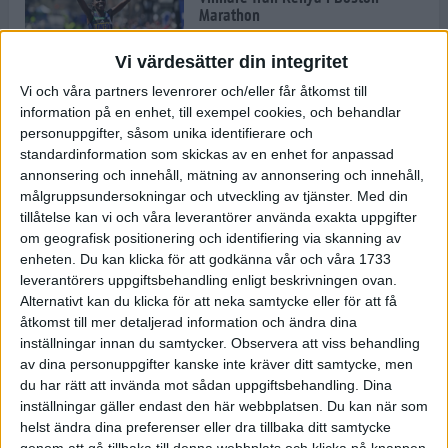
Marathon
22 apr 2025
Vi värdesätter din integritet
Vi och våra partners levenrorer och/eller får åtkomst till
information på en enhet, till exempel cookies, och behandlar
Dags för Boston - världens äldsta
personuppgifter, såsom unika identifierare och
maratonlopp
standardinformation som skickas av en enhet for anpassad
20 apr 2025
annonsering och innehåll, mätning av annonsering och innehåll,
målgruppsundersokningar och utveckling av tjänster.
Med din
tillåtelse kan vi och våra leverantörer använda exakta uppgifter
om geografisk positionering och identifiering via skanning av
Bästa loppet: Sarah EM-sexa
enheten. Du kan klicka för att godkänna vår och våra 1733
13 apr 2025
leverantörers uppgiftsbehandling enligt beskrivningen ovan.
Alternativt kan du klicka för att neka samtycke eller för att få
åtkomst till mer detaljerad information och ändra dina
inställningar innan du samtycker.
Observera att viss behandling
Jätttepers av Ebba Tulu Chala i
av dina personuppgifter kanske inte kräver ditt samtycke, men
väg-EM
du har rätt att invända mot sådan uppgiftsbehandling. Dina
12 apr 2025
inställningar gäller endast den här webbplatsen. Du kan när som
helst ändra dina preferenser eller dra tillbaka ditt samtycke