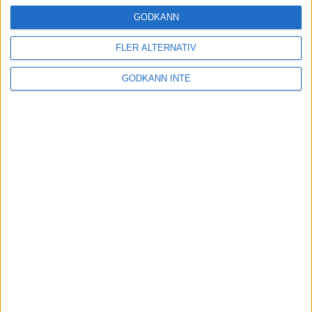
16 mar 2025
GODKÄNN
FLER ALTERNATIV
Träna uthållighet med långa
GODKÄNN INTE
intervaller – 3 pass
12 mar 2025
adidas Adizero Running Tour är
tillbaka - med två nya
deltävlingar!
11 mar 2025
Almgren EM-4a. Besviken men ej
nedslagen
9 mar 2025