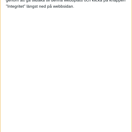
genom att gå tillbaka till denna webbplats och klicka på knappen
"Integritet" längst ned på webbsidan.
Premiär för väg-EM med 28 000
löpare
11 apr 2025
Almgren krossade det svenska
rekordet
5 apr 2025
Hinderlöpare får chansen på
Bauhausgalan
4 apr 2025
Träna för många höjdmeter
2 apr 2025