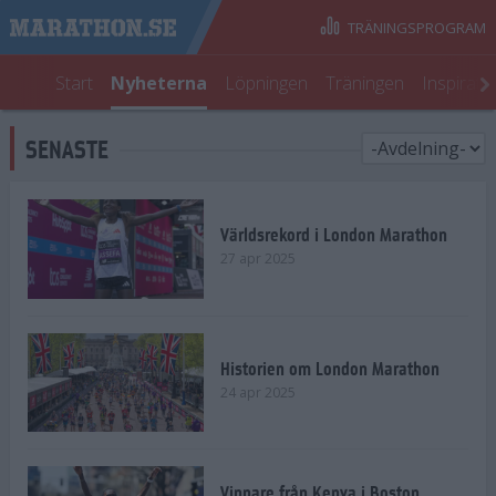
TRÄNINGSPROGRAM
Start
Nyheterna
Löpningen
Träningen
Inspirati
SENASTE
Världsrekord i London Marathon
27 apr 2025
Historien om London Marathon
24 apr 2025
Vinnare från Kenya i Boston