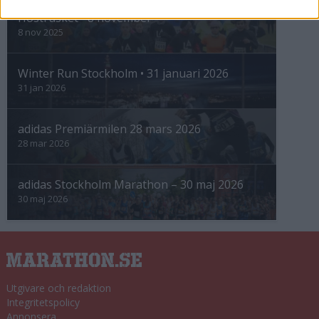
Höstrusket • 8 november
8 nov 2025
Winter Run Stockholm • 31 januari 2026
31 jan 2026
adidas Premiärmilen 28 mars 2026
28 mar 2026
adidas Stockholm Marathon – 30 maj 2026
30 maj 2026
Utgivare och redaktion
Integritetspolicy
Annonsera