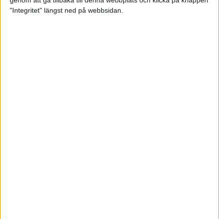
genom att gå tillbaka till denna webbplats och klicka på knappen
"Integritet" längst ned på webbsidan.
Premiär för väg-EM med 28 000
löpare
11 apr 2025
Almgren krossade det svenska
rekordet
5 apr 2025
Hinderlöpare får chansen på
Bauhausgalan
4 apr 2025
Träna för många höjdmeter
2 apr 2025