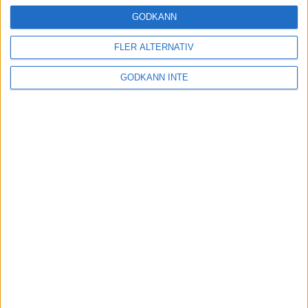
16 mar 2025
GODKÄNN
FLER ALTERNATIV
Träna uthållighet med långa
GODKÄNN INTE
intervaller – 3 pass
12 mar 2025
adidas Adizero Running Tour är
tillbaka - med två nya
deltävlingar!
11 mar 2025
Almgren EM-4a. Besviken men ej
nedslagen
9 mar 2025