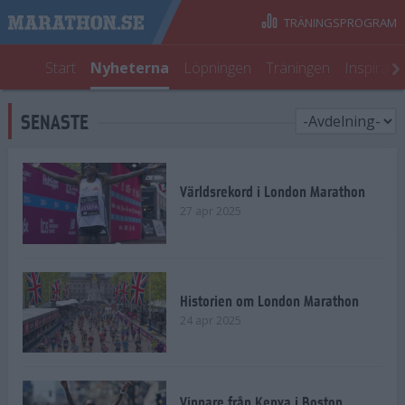
TRÄNINGSPROGRAM
Start
Nyheterna
Löpningen
Träningen
Inspirati
SENASTE
Världsrekord i London Marathon
27 apr 2025
Historien om London Marathon
24 apr 2025
Vinnare från Kenya i Boston