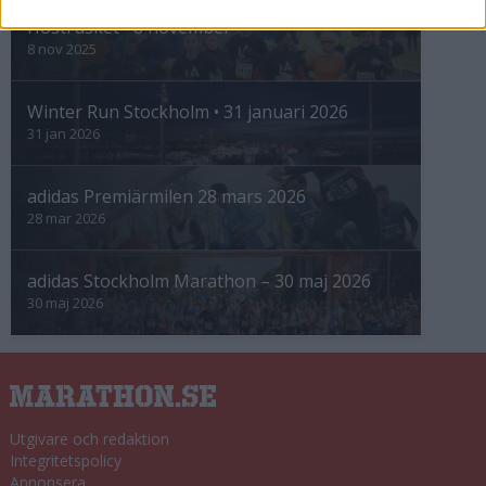
Höstrusket • 8 november
8 nov 2025
Winter Run Stockholm • 31 januari 2026
31 jan 2026
adidas Premiärmilen 28 mars 2026
28 mar 2026
adidas Stockholm Marathon – 30 maj 2026
30 maj 2026
Utgivare och redaktion
Integritetspolicy
Annonsera