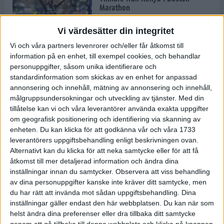
Marathon
22 apr 2025
Vi värdesätter din integritet
Vi och våra partners levenrorer och/eller får åtkomst till
information på en enhet, till exempel cookies, och behandlar
Dags för Boston - världens äldsta
personuppgifter, såsom unika identifierare och
maratonlopp
standardinformation som skickas av en enhet for anpassad
20 apr 2025
annonsering och innehåll, mätning av annonsering och innehåll,
målgruppsundersokningar och utveckling av tjänster.
Med din
tillåtelse kan vi och våra leverantörer använda exakta uppgifter
om geografisk positionering och identifiering via skanning av
Bästa loppet: Sarah EM-sexa
enheten. Du kan klicka för att godkänna vår och våra 1733
13 apr 2025
leverantörers uppgiftsbehandling enligt beskrivningen ovan.
Alternativt kan du klicka för att neka samtycke eller för att få
åtkomst till mer detaljerad information och ändra dina
inställningar innan du samtycker.
Observera att viss behandling
Jätttepers av Ebba Tulu Chala i
av dina personuppgifter kanske inte kräver ditt samtycke, men
väg-EM
du har rätt att invända mot sådan uppgiftsbehandling. Dina
12 apr 2025
inställningar gäller endast den här webbplatsen. Du kan när som
helst ändra dina preferenser eller dra tillbaka ditt samtycke