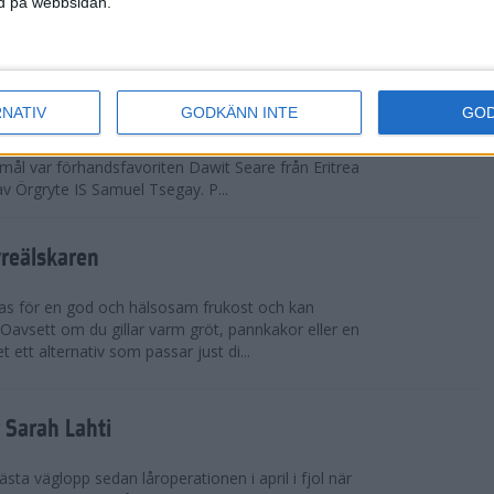
ned på webbsidan.
adidas Premiärmilen sprang igång
RNATIV
GODKÄNN INTE
GO
arka elitfältet på herrsidan levde upp till
 mål var förhandsfavoriten Dawit Seare från Eritrea
 av Örgryte IS Samuel Tsegay. P...
vreälskaren
bas för en god och hälsosam frukost och kan
 Oavsett om du gillar varm gröt, pannkakor eller en
 ett alternativ som passar just di...
r Sarah Lahti
ästa väglopp sedan låroperationen i april i fjol när