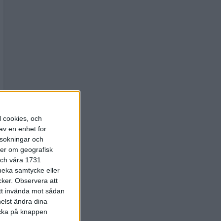
l cookies, och
av en enhet for
rsokningar och
ter om geografisk
 och våra 1731
 neka samtycke eller
cker.
Observera att
att invända mot sådan
elst ändra dina
licka på knappen