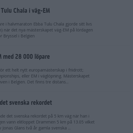
 Tulu Chala i väg-EM
e i halvmaraton Ebba Tulu Chala gjorde sitt livs
m) när det nya mästerskapet väg-EM på lördagen
r Bryssel i Belgien
M med 28 000 löpare
ör ett helt nytt europamästerskap i friidrott;
ionships, eller EM i väglöpning. Mästerskapet
en i Belgien. Det finns tre distans...
det svenska rekordet
de det svenska rekordet på 5 km väg när han i
agen vann elitloppet Drammen 5 km på 13.05 vilket
v Jonas Glans två år gamla svenska ...