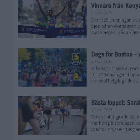
Vinnare från Keny
22 apr 2025
Den 129:e upplagan av 
bjöd på en överlägsen vi
damklassen. Båda klasse
Dags för Boston - 
20 apr 2025
Måndag 21 april avgörs
för 129:e gången. Loppet
en lokal helgdag i delst
Bästa loppet: Sar
13 apr 2025
Sarah Lahti gjorde sitt 
när hon på söndagen ko
utanför Bryssel i Belgien