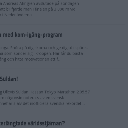
rna Andreas Almgren avslutade på söndagen
 bli fjärde man i finalen på 3 000 m vid
 i Nederländerna.
en med kom-igång-program
ringa. Snöra på dig skorna och ge dig ut i spåret.
a som sprider sig i kroppen. Här får du bästa
ng och hitta motivationen att f...
 Suldan!
ng Ullevis Suldan Hassan Tokyo Marathon 2.05.57
 som någonsin noterats av en svensk
ehar själv det inofficiella svenska rekordet ...
terlängtade världsstjärnan?