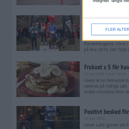
"Integritet" längst 
Snabba tider när 
löparsäsongen!
FLER ALTE
29 mar 2025
Det på förhand mycket st
förväntningarna. Först i
på fina 28:50, tätt följd
Frukost x 5 för ha
16 mar 2025
• Livet
• Kost
Havre är en fantastisk 
varieras på många sätt.
snabb smoothie finns det
Positivt besked fö
16 mar 2025
Sarah Lahti gjorde sitt b