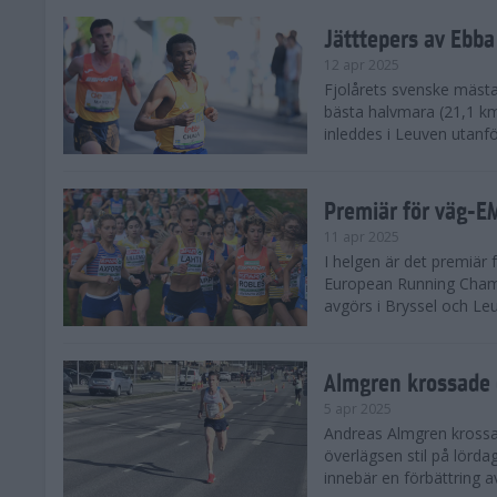
Jätttepers av Ebba
12 apr 2025
Fjolårets svenske mästar
bästa halvmara (21,1 k
inleddes i Leuven utanfö
Premiär för väg-E
11 apr 2025
I helgen är det premiär f
European Running Champ
avgörs i Bryssel och Leuv
Almgren krossade 
5 apr 2025
Andreas Almgren krossa
överlägsen stil på lörd
innebär en förbättring a