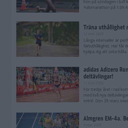
hon på söndagen i tuff 
Halvmarathon på 1.09.42,
Träna uthållighet 
12 mar 2025
Långa intervaller är per
fartuthållighet. Här får
hjälpa dig att orka hålla
adidas Adizero Run
deltävlingar!
11 mar 2025
För tredje året i rad ko
med två nya deltävlinga
entré. Den 29 mars inle
Almgren EM-4a. Be
9 mar 2025