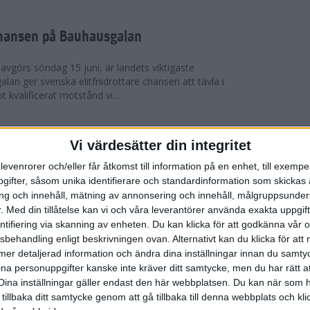
chansen på Bauhausgalan
avgörs söndag 15 juni, är landets viktigaste
 galan ger svenska elitfriidrottare chansen att tävla i
 kvalificerat motstånd vi...
höjdmeter
Vi värdesätter din integritet
levenrorer och/eller får åtkomst till information på en enhet, till exempe
Tjejmilen Sälen i juni eller något annat fjällopp i
ifter, såsom unika identifierare och standardinformation som skickas 
gen på att ta dig an Hammarbybacken i oktober?
g och innehåll, mätning av annonsering och innehåll, målgruppsunde
 en utmaning som heter duga. Rå...
.
Med din tillåtelse kan vi och våra leverantörer använda exakta uppgif
entifiering via skanning av enheten. Du kan klicka för att godkänna vår
sbehandling enligt beskrivningen ovan. Alternativt kan du klicka för att
lbaka på banan
ll mer detaljerad information och ändra dina inställningar innan du samty
ina personuppgifter kanske inte kräver ditt samtycke, men du har rätt 
 efter sitt första lopp på 10 000 m på tre år. På
Dina inställningar gäller endast den här webbplatsen. Du kan när som h
-åriga Hässelby-löparen på 14:e plats i San Juan
 tillbaka ditt samtycke genom att gå tillbaka till denna webbplats och k
n för Los Angeles. Detta anses ...