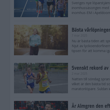
Sveriges nye löparstjä
inomhussäsongen med att
inomhus-EM i Apeldoorn
Bästa vårlöpning
7 mar 2025
Nu är bästa tiden att sp
Njut av lyckoendorfinern
tipsen för att komma igå
Svenskt rekord av
2 mar 2025
Natten till söndag spra
vilket är den bästa tid
maratonlöpare. Suldan inn
Är Almgren den ef