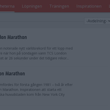
heterna
Löpningen
Träningen
Inspirationen
ndon Marathon
en noterade nytt världsrekord för ett lopp med
gare när hon på söndagen vann TCS London
et är 26 sekunder under det tidigare rekor...
don Marathon
ördes för första gången 1981 – två år efter
 Marathon. Inspirationen att starta ett
iska huvudstaden kom från New York City