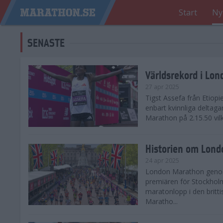
Start
Ny
SENASTE
Världsrekord i Lo
27 apr 2025
Tigst Assefa från Etiopi
enbart kvinnliga delta
Marathon på 2.15.50 vilk
Historien om Lon
24 apr 2025
London Marathon genomf
premiären för Stockholm
maratonlopp i den britt
Maratho...