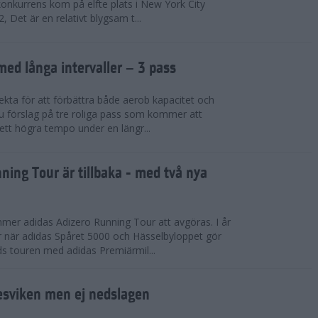
konkurrens kom på elfte plats i New York City
 Det är en relativt blygsam t...
med långa intervaller – 3 pass
fekta för att förbättra både aerob kapacitet och
 du förslag på tre roliga pass som kommer att
 ett högra tempo under en längr...
ning Tour är tillbaka - med två nya
mmer adidas Adizero Running Tour att avgöras. I år
r när adidas Spåret 5000 och Hässelbyloppet gör
ds touren med adidas Premiärmil...
sviken men ej nedslagen