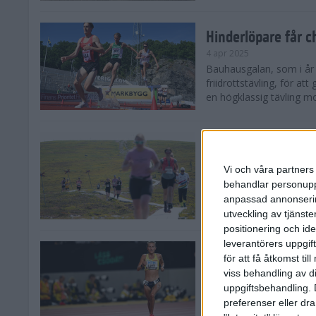
Hinderlöpare får 
4 apr 2025
Bauhausgalan, som i år 
friidrottstävling, för att
en högklassig tävling mot
Träna för många 
2 apr 2025
Vi och våra partners 
Satsar du på att springa 
behandlar personuppg
sommar? Eller är du su
anpassad annonserin
Stockholms brantaste är
utveckling av tjänster
positionering och id
leverantörers uppgift
Besviken Lahti til
för att få åtkomst ti
30 mar 2025
viss behandling av d
Sarah Lahti var besviken
uppgiftsbehandling. 
söndagen slutade den 30
preferenser eller dra
Capistrano 10 000 m uta