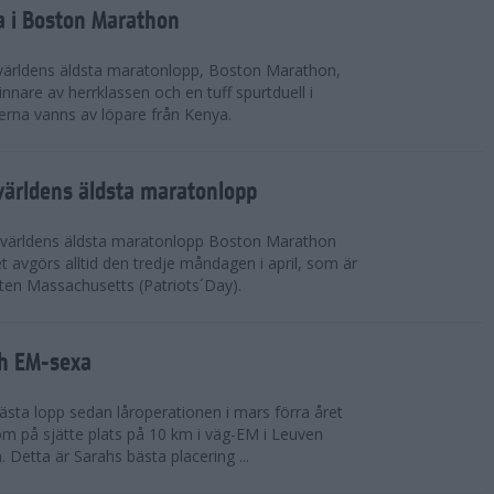
a i Boston Marathon
världens äldsta maratonlopp, Boston Marathon,
nnare av herrklassen och en tuff spurtduell i
rna vanns av löpare från Kenya.
världens äldsta maratonlopp
 världens äldsta maratonlopp Boston Marathon
 avgörs alltid den tredje måndagen i april, som är
aten Massachusetts (Patriots´Day).
ah EM-sexa
bästa lopp sedan låroperationen i mars förra året
m på sjätte plats på 10 km i väg-EM i Leuven
. Detta är Sarahs bästa placering ...