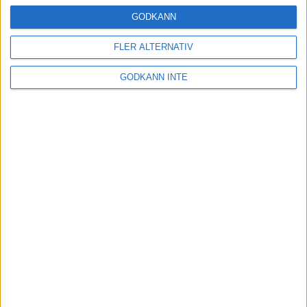
16 mar 2025
GODKÄNN
FLER ALTERNATIV
Träna uthållighet med långa
GODKÄNN INTE
intervaller – 3 pass
12 mar 2025
adidas Adizero Running Tour är
tillbaka - med två nya
deltävlingar!
11 mar 2025
Almgren EM-4a. Besviken men ej
nedslagen
9 mar 2025