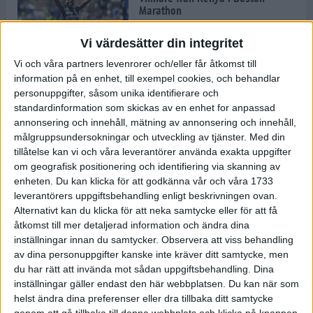
Marathon
22 apr 2025
Vi värdesätter din integritet
Vi och våra partners levenrorer och/eller får åtkomst till
information på en enhet, till exempel cookies, och behandlar
Dags för Boston - världens äldsta
personuppgifter, såsom unika identifierare och
maratonlopp
standardinformation som skickas av en enhet for anpassad
20 apr 2025
annonsering och innehåll, mätning av annonsering och innehåll,
målgruppsundersokningar och utveckling av tjänster.
Med din
tillåtelse kan vi och våra leverantörer använda exakta uppgifter
om geografisk positionering och identifiering via skanning av
Bästa loppet: Sarah EM-sexa
enheten. Du kan klicka för att godkänna vår och våra 1733
13 apr 2025
leverantörers uppgiftsbehandling enligt beskrivningen ovan.
Alternativt kan du klicka för att neka samtycke eller för att få
åtkomst till mer detaljerad information och ändra dina
inställningar innan du samtycker.
Observera att viss behandling
Jätttepers av Ebba Tulu Chala i
av dina personuppgifter kanske inte kräver ditt samtycke, men
väg-EM
du har rätt att invända mot sådan uppgiftsbehandling. Dina
12 apr 2025
inställningar gäller endast den här webbplatsen. Du kan när som
helst ändra dina preferenser eller dra tillbaka ditt samtycke