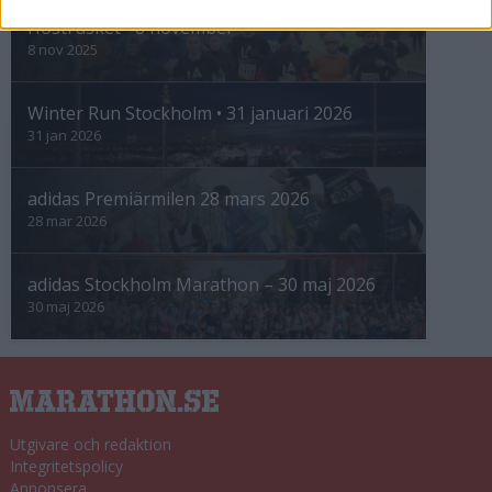
Höstrusket • 8 november
8 nov 2025
Winter Run Stockholm • 31 januari 2026
31 jan 2026
adidas Premiärmilen 28 mars 2026
28 mar 2026
adidas Stockholm Marathon – 30 maj 2026
30 maj 2026
Utgivare och redaktion
Integritetspolicy
Annonsera