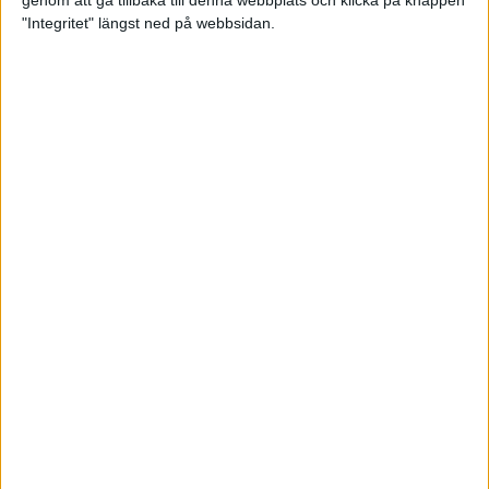
genom att gå tillbaka till denna webbplats och klicka på knappen
"Integritet" längst ned på webbsidan.
Premiär för väg-EM med 28 000
löpare
11 apr 2025
Almgren krossade det svenska
rekordet
5 apr 2025
Hinderlöpare får chansen på
Bauhausgalan
4 apr 2025
Träna för många höjdmeter
2 apr 2025