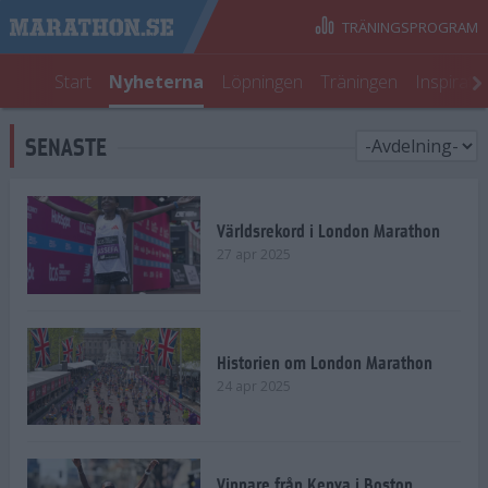
TRÄNINGSPROGRAM
Start
Nyheterna
Löpningen
Träningen
Inspirati
SENASTE
Världsrekord i London Marathon
27 apr 2025
Historien om London Marathon
24 apr 2025
Vinnare från Kenya i Boston