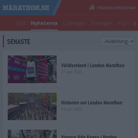
TRÄNINGSPROGRAM
Start
Nyheterna
Löpningen
Träningen
Inspirati
SENASTE
Världsrekord i London Marathon
27 apr 2025
Historien om London Marathon
24 apr 2025
Vinnare från Kenya i Boston