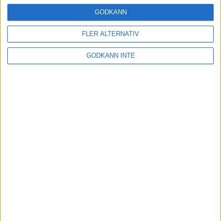
16 mar 2025
GODKÄNN
FLER ALTERNATIV
Träna uthållighet med långa
GODKÄNN INTE
intervaller – 3 pass
12 mar 2025
adidas Adizero Running Tour är
tillbaka - med två nya
deltävlingar!
11 mar 2025
Almgren EM-4a. Besviken men ej
nedslagen
9 mar 2025