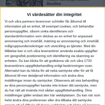
Marathon
22 apr 2025
Vi värdesätter din integritet
Vi och våra partners levenrorer och/eller får åtkomst till
information på en enhet, till exempel cookies, och behandlar
Dags för Boston - världens äldsta
personuppgifter, såsom unika identifierare och
maratonlopp
standardinformation som skickas av en enhet for anpassad
20 apr 2025
annonsering och innehåll, mätning av annonsering och innehåll,
målgruppsundersokningar och utveckling av tjänster.
Med din
tillåtelse kan vi och våra leverantörer använda exakta uppgifter
om geografisk positionering och identifiering via skanning av
Bästa loppet: Sarah EM-sexa
enheten. Du kan klicka för att godkänna vår och våra 1733
13 apr 2025
leverantörers uppgiftsbehandling enligt beskrivningen ovan.
Alternativt kan du klicka för att neka samtycke eller för att få
åtkomst till mer detaljerad information och ändra dina
inställningar innan du samtycker.
Observera att viss behandling
Jätttepers av Ebba Tulu Chala i
av dina personuppgifter kanske inte kräver ditt samtycke, men
väg-EM
du har rätt att invända mot sådan uppgiftsbehandling. Dina
12 apr 2025
inställningar gäller endast den här webbplatsen. Du kan när som
helst ändra dina preferenser eller dra tillbaka ditt samtycke