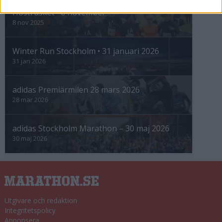
Höstrusket • 8 november
8 nov 2025
Winter Run Stockholm • 31 januari 2026
31 jan 2026
adidas Premiärmilen 28 mars 2026
28 mar 2026
adidas Stockholm Marathon – 30 maj 2026
30 maj 2026
Utgivare och redaktion
Integritetspolicy
Annonsera