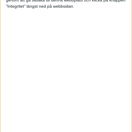
genom att gå tillbaka till denna webbplats och klicka på knappen
"Integritet" längst ned på webbsidan.
Premiär för väg-EM med 28 000
löpare
11 apr 2025
Almgren krossade det svenska
rekordet
5 apr 2025
Hinderlöpare får chansen på
Bauhausgalan
4 apr 2025
Träna för många höjdmeter
2 apr 2025