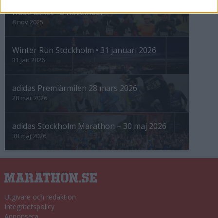
Höstrusket • 8 november
8 nov 2025
Winter Run Stockholm • 31 januari 2026
31 jan 2026
adidas Premiärmilen 28 mars 2026
28 mar 2026
adidas Stockholm Marathon – 30 maj 2026
30 maj 2026
Utgivare och redaktion
Integritetspolicy
Annonsera