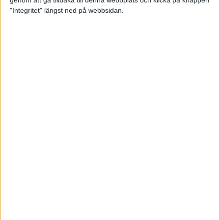
genom att gå tillbaka till denna webbplats och klicka på knappen
"Integritet" längst ned på webbsidan.
Premiär för väg-EM med 28 000
löpare
11 apr 2025
Almgren krossade det svenska
rekordet
5 apr 2025
Hinderlöpare får chansen på
Bauhausgalan
4 apr 2025
Träna för många höjdmeter
2 apr 2025