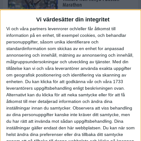
Marathon
22 apr 2025
Vi värdesätter din integritet
Vi och våra partners levenrorer och/eller får åtkomst till
information på en enhet, till exempel cookies, och behandlar
Dags för Boston - världens äldsta
personuppgifter, såsom unika identifierare och
maratonlopp
standardinformation som skickas av en enhet for anpassad
20 apr 2025
annonsering och innehåll, mätning av annonsering och innehåll,
målgruppsundersokningar och utveckling av tjänster.
Med din
tillåtelse kan vi och våra leverantörer använda exakta uppgifter
om geografisk positionering och identifiering via skanning av
Bästa loppet: Sarah EM-sexa
enheten. Du kan klicka för att godkänna vår och våra 1733
13 apr 2025
leverantörers uppgiftsbehandling enligt beskrivningen ovan.
Alternativt kan du klicka för att neka samtycke eller för att få
åtkomst till mer detaljerad information och ändra dina
inställningar innan du samtycker.
Observera att viss behandling
Jätttepers av Ebba Tulu Chala i
av dina personuppgifter kanske inte kräver ditt samtycke, men
väg-EM
du har rätt att invända mot sådan uppgiftsbehandling. Dina
12 apr 2025
inställningar gäller endast den här webbplatsen. Du kan när som
helst ändra dina preferenser eller dra tillbaka ditt samtycke