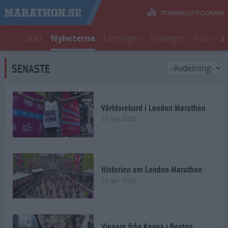
TRÄNINGSPROGRAM
Start
Nyheterna
Löpningen
Träningen
Inspirati
SENASTE
Världsrekord i London Marathon
27 apr 2025
Historien om London Marathon
24 apr 2025
Vinnare från Kenya i Boston