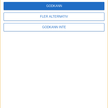
16 mar 2025
GODKÄNN
FLER ALTERNATIV
Träna uthållighet med långa
GODKÄNN INTE
intervaller – 3 pass
12 mar 2025
adidas Adizero Running Tour är
tillbaka - med två nya
deltävlingar!
11 mar 2025
Almgren EM-4a. Besviken men ej
nedslagen
9 mar 2025