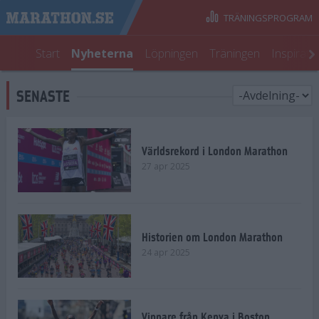
TRÄNINGSPROGRAM
Start
Nyheterna
Löpningen
Träningen
Inspirati
SENASTE
Världsrekord i London Marathon
27 apr 2025
Historien om London Marathon
24 apr 2025
Vinnare från Kenya i Boston