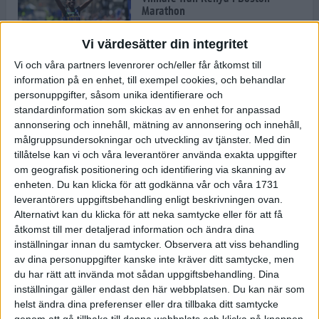
Marathon
22 apr 2025
Vi värdesätter din integritet
Vi och våra partners levenrorer och/eller får åtkomst till
information på en enhet, till exempel cookies, och behandlar
Dags för Boston - världens äldsta
personuppgifter, såsom unika identifierare och
maratonlopp
standardinformation som skickas av en enhet for anpassad
20 apr 2025
annonsering och innehåll, mätning av annonsering och innehåll,
målgruppsundersokningar och utveckling av tjänster.
Med din
tillåtelse kan vi och våra leverantörer använda exakta uppgifter
om geografisk positionering och identifiering via skanning av
Bästa loppet: Sarah EM-sexa
enheten. Du kan klicka för att godkänna vår och våra 1731
13 apr 2025
leverantörers uppgiftsbehandling enligt beskrivningen ovan.
Alternativt kan du klicka för att neka samtycke eller för att få
åtkomst till mer detaljerad information och ändra dina
inställningar innan du samtycker.
Observera att viss behandling
Jätttepers av Ebba Tulu Chala i
av dina personuppgifter kanske inte kräver ditt samtycke, men
väg-EM
du har rätt att invända mot sådan uppgiftsbehandling. Dina
12 apr 2025
inställningar gäller endast den här webbplatsen. Du kan när som
helst ändra dina preferenser eller dra tillbaka ditt samtycke