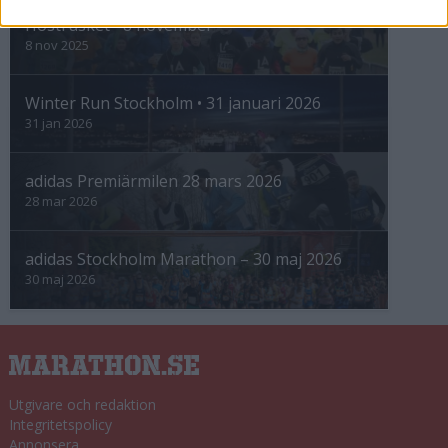
Höstrusket • 8 november
8 nov 2025
Winter Run Stockholm • 31 januari 2026
31 jan 2026
adidas Premiärmilen 28 mars 2026
28 mar 2026
adidas Stockholm Marathon – 30 maj 2026
30 maj 2026
Utgivare och redaktion
Integritetspolicy
Annonsera