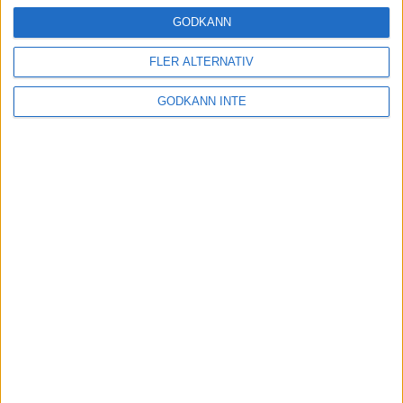
16 mar 2025
GODKÄNN
FLER ALTERNATIV
Träna uthållighet med långa
GODKÄNN INTE
intervaller – 3 pass
12 mar 2025
adidas Adizero Running Tour är
tillbaka - med två nya
deltävlingar!
11 mar 2025
Almgren EM-4a. Besviken men ej
nedslagen
9 mar 2025