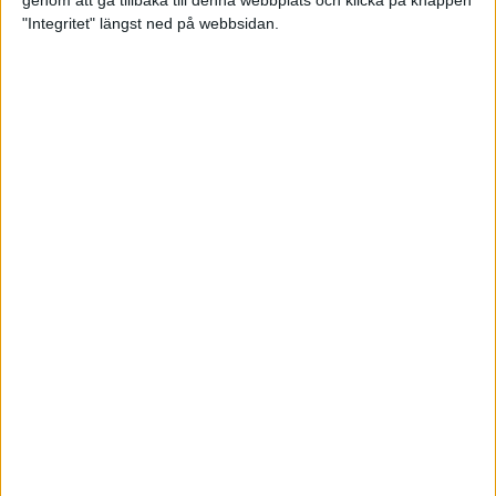
genom att gå tillbaka till denna webbplats och klicka på knappen
"Integritet" längst ned på webbsidan.
Premiär för väg-EM med 28 000
löpare
11 apr 2025
Almgren krossade det svenska
rekordet
5 apr 2025
Hinderlöpare får chansen på
Bauhausgalan
4 apr 2025
Träna för många höjdmeter
2 apr 2025