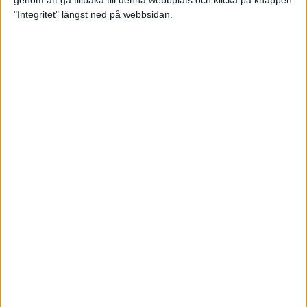
genom att gå tillbaka till denna webbplats och klicka på knappen
"Integritet" längst ned på webbsidan.
Premiär för väg-EM med 28 000
löpare
11 apr 2025
Almgren krossade det svenska
rekordet
5 apr 2025
Hinderlöpare får chansen på
Bauhausgalan
4 apr 2025
Träna för många höjdmeter
2 apr 2025