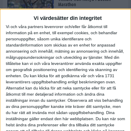
Marathon
22 apr 2025
Vi värdesätter din integritet
Vi och våra partners levenrorer och/eller får åtkomst till
information på en enhet, till exempel cookies, och behandlar
Dags för Boston - världens äldsta
personuppgifter, såsom unika identifierare och
maratonlopp
standardinformation som skickas av en enhet for anpassad
20 apr 2025
annonsering och innehåll, mätning av annonsering och innehåll,
målgruppsundersokningar och utveckling av tjänster.
Med din
tillåtelse kan vi och våra leverantörer använda exakta uppgifter
om geografisk positionering och identifiering via skanning av
Bästa loppet: Sarah EM-sexa
enheten. Du kan klicka för att godkänna vår och våra 1731
13 apr 2025
leverantörers uppgiftsbehandling enligt beskrivningen ovan.
Alternativt kan du klicka för att neka samtycke eller för att få
åtkomst till mer detaljerad information och ändra dina
inställningar innan du samtycker.
Observera att viss behandling
Jätttepers av Ebba Tulu Chala i
av dina personuppgifter kanske inte kräver ditt samtycke, men
väg-EM
du har rätt att invända mot sådan uppgiftsbehandling. Dina
12 apr 2025
inställningar gäller endast den här webbplatsen. Du kan när som
helst ändra dina preferenser eller dra tillbaka ditt samtycke