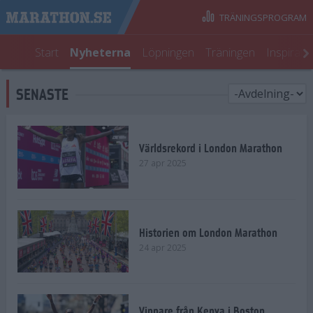
TRÄNINGSPROGRAM
Start
Nyheterna
Löpningen
Träningen
Inspirati
SENASTE
Världsrekord i London Marathon
27 apr 2025
Historien om London Marathon
24 apr 2025
Vinnare från Kenya i Boston