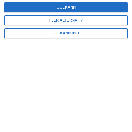
16 mar 2025
GODKÄNN
FLER ALTERNATIV
Träna uthållighet med långa
GODKÄNN INTE
intervaller – 3 pass
12 mar 2025
adidas Adizero Running Tour är
tillbaka - med två nya
deltävlingar!
11 mar 2025
Almgren EM-4a. Besviken men ej
nedslagen
9 mar 2025