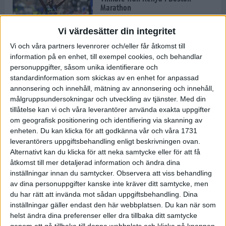
Marathon
22 apr 2025
Vi värdesätter din integritet
Vi och våra partners levenrorer och/eller får åtkomst till
information på en enhet, till exempel cookies, och behandlar
Dags för Boston - världens äldsta
personuppgifter, såsom unika identifierare och
maratonlopp
standardinformation som skickas av en enhet for anpassad
20 apr 2025
annonsering och innehåll, mätning av annonsering och innehåll,
målgruppsundersokningar och utveckling av tjänster.
Med din
tillåtelse kan vi och våra leverantörer använda exakta uppgifter
om geografisk positionering och identifiering via skanning av
Bästa loppet: Sarah EM-sexa
enheten. Du kan klicka för att godkänna vår och våra 1731
13 apr 2025
leverantörers uppgiftsbehandling enligt beskrivningen ovan.
Alternativt kan du klicka för att neka samtycke eller för att få
åtkomst till mer detaljerad information och ändra dina
inställningar innan du samtycker.
Observera att viss behandling
Jätttepers av Ebba Tulu Chala i
av dina personuppgifter kanske inte kräver ditt samtycke, men
väg-EM
du har rätt att invända mot sådan uppgiftsbehandling. Dina
12 apr 2025
inställningar gäller endast den här webbplatsen. Du kan när som
helst ändra dina preferenser eller dra tillbaka ditt samtycke