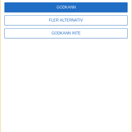
16 mar 2025
GODKÄNN
FLER ALTERNATIV
Träna uthållighet med långa
GODKÄNN INTE
intervaller – 3 pass
12 mar 2025
adidas Adizero Running Tour är
tillbaka - med två nya
deltävlingar!
11 mar 2025
Almgren EM-4a. Besviken men ej
nedslagen
9 mar 2025