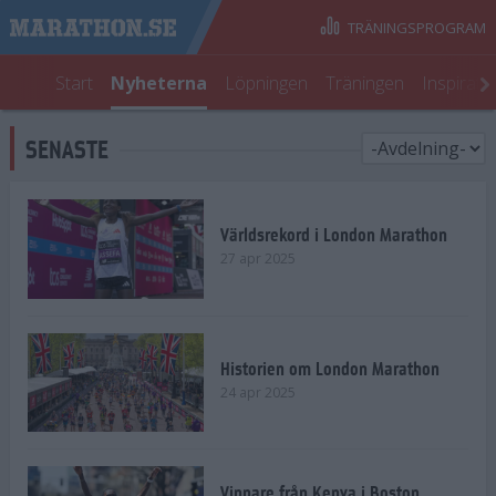
TRÄNINGSPROGRAM
Start
Nyheterna
Löpningen
Träningen
Inspirati
SENASTE
Världsrekord i London Marathon
27 apr 2025
Historien om London Marathon
24 apr 2025
Vinnare från Kenya i Boston