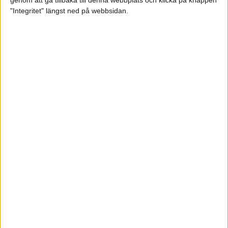
genom att gå tillbaka till denna webbplats och klicka på knappen
"Integritet" längst ned på webbsidan.
Premiär för väg-EM med 28 000
löpare
11 apr 2025
Almgren krossade det svenska
rekordet
5 apr 2025
Hinderlöpare får chansen på
Bauhausgalan
4 apr 2025
Träna för många höjdmeter
2 apr 2025