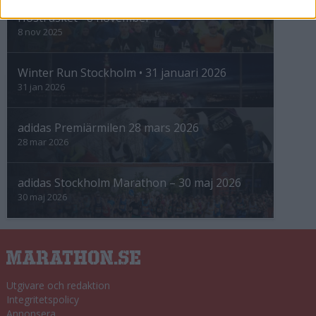
Höstrusket • 8 november
8 nov 2025
Winter Run Stockholm • 31 januari 2026
31 jan 2026
adidas Premiärmilen 28 mars 2026
28 mar 2026
adidas Stockholm Marathon – 30 maj 2026
30 maj 2026
Utgivare och redaktion
Integritetspolicy
Annonsera