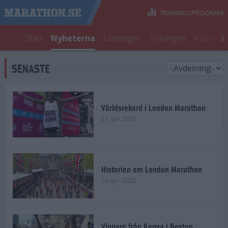
TRÄNINGSPROGRAM
Start
Nyheterna
Löpningen
Träningen
Inspirati
SENASTE
Världsrekord i London Marathon
27 apr 2025
Historien om London Marathon
24 apr 2025
Vinnare från Kenya i Boston