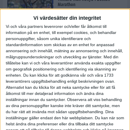
Marathon
22 apr 2025
Vi värdesätter din integritet
Vi och våra partners levenrorer och/eller får åtkomst till
information på en enhet, till exempel cookies, och behandlar
Dags för Boston - världens äldsta
personuppgifter, såsom unika identifierare och
maratonlopp
standardinformation som skickas av en enhet for anpassad
20 apr 2025
annonsering och innehåll, mätning av annonsering och innehåll,
målgruppsundersokningar och utveckling av tjänster.
Med din
tillåtelse kan vi och våra leverantörer använda exakta uppgifter
om geografisk positionering och identifiering via skanning av
Bästa loppet: Sarah EM-sexa
enheten. Du kan klicka för att godkänna vår och våra 1733
13 apr 2025
leverantörers uppgiftsbehandling enligt beskrivningen ovan.
Alternativt kan du klicka för att neka samtycke eller för att få
åtkomst till mer detaljerad information och ändra dina
inställningar innan du samtycker.
Observera att viss behandling
Jätttepers av Ebba Tulu Chala i
av dina personuppgifter kanske inte kräver ditt samtycke, men
väg-EM
du har rätt att invända mot sådan uppgiftsbehandling. Dina
12 apr 2025
inställningar gäller endast den här webbplatsen. Du kan när som
helst ändra dina preferenser eller dra tillbaka ditt samtycke