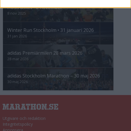
Höstrusket • 8 november
8 nov 2025
Winter Run Stockholm • 31 januari 2026
31 jan 2026
adidas Premiärmilen 28 mars 2026
28 mar 2026
adidas Stockholm Marathon – 30 maj 2026
30 maj 2026
Utgivare och redaktion
Integritetspolicy
Annonsera