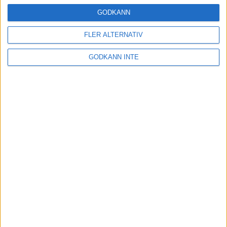
16 mar 2025
GODKÄNN
FLER ALTERNATIV
Träna uthållighet med långa
GODKÄNN INTE
intervaller – 3 pass
12 mar 2025
adidas Adizero Running Tour är
tillbaka - med två nya
deltävlingar!
11 mar 2025
Almgren EM-4a. Besviken men ej
nedslagen
9 mar 2025