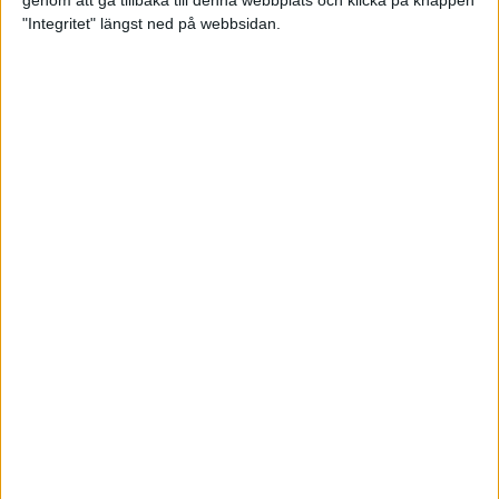
genom att gå tillbaka till denna webbplats och klicka på knappen
"Integritet" längst ned på webbsidan.
Premiär för väg-EM med 28 000
löpare
11 apr 2025
Almgren krossade det svenska
rekordet
5 apr 2025
Hinderlöpare får chansen på
Bauhausgalan
4 apr 2025
Träna för många höjdmeter
2 apr 2025