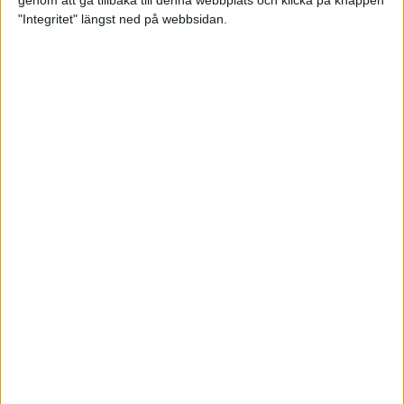
genom att gå tillbaka till denna webbplats och klicka på knappen
"Integritet" längst ned på webbsidan.
Premiär för väg-EM med 28 000
löpare
11 apr 2025
Almgren krossade det svenska
rekordet
5 apr 2025
Hinderlöpare får chansen på
Bauhausgalan
4 apr 2025
Träna för många höjdmeter
2 apr 2025