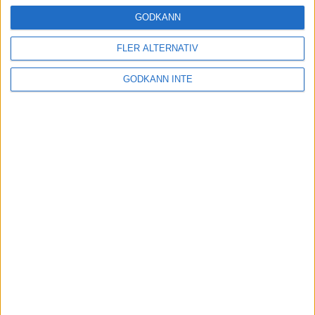
16 mar 2025
GODKÄNN
FLER ALTERNATIV
Träna uthållighet med långa
GODKÄNN INTE
intervaller – 3 pass
12 mar 2025
adidas Adizero Running Tour är
tillbaka - med två nya
deltävlingar!
11 mar 2025
Almgren EM-4a. Besviken men ej
nedslagen
9 mar 2025