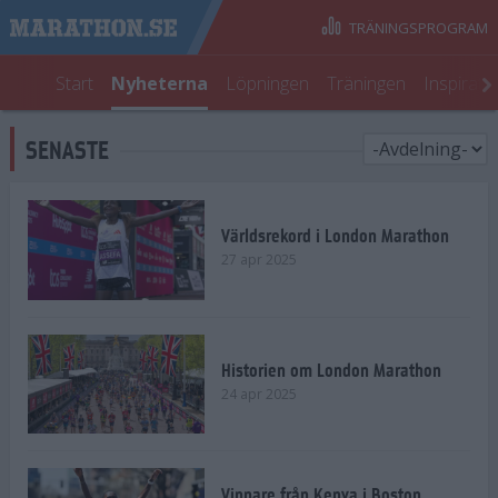
TRÄNINGSPROGRAM
Start
Nyheterna
Löpningen
Träningen
Inspirati
SENASTE
Världsrekord i London Marathon
27 apr 2025
Historien om London Marathon
24 apr 2025
Vinnare från Kenya i Boston