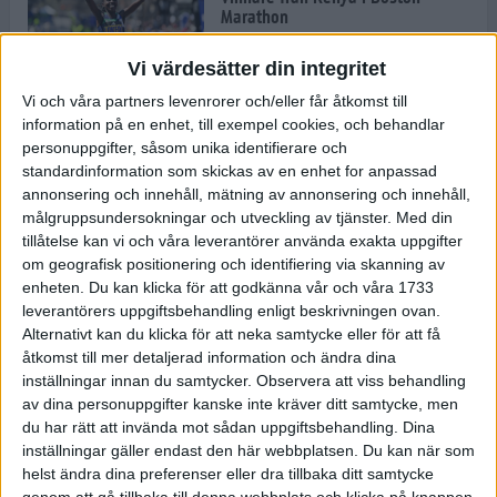
Marathon
22 apr 2025
Vi värdesätter din integritet
Vi och våra partners levenrorer och/eller får åtkomst till
information på en enhet, till exempel cookies, och behandlar
Dags för Boston - världens äldsta
personuppgifter, såsom unika identifierare och
maratonlopp
standardinformation som skickas av en enhet for anpassad
20 apr 2025
annonsering och innehåll, mätning av annonsering och innehåll,
målgruppsundersokningar och utveckling av tjänster.
Med din
tillåtelse kan vi och våra leverantörer använda exakta uppgifter
om geografisk positionering och identifiering via skanning av
Bästa loppet: Sarah EM-sexa
enheten. Du kan klicka för att godkänna vår och våra 1733
13 apr 2025
leverantörers uppgiftsbehandling enligt beskrivningen ovan.
Alternativt kan du klicka för att neka samtycke eller för att få
åtkomst till mer detaljerad information och ändra dina
inställningar innan du samtycker.
Observera att viss behandling
Jätttepers av Ebba Tulu Chala i
av dina personuppgifter kanske inte kräver ditt samtycke, men
väg-EM
du har rätt att invända mot sådan uppgiftsbehandling. Dina
12 apr 2025
inställningar gäller endast den här webbplatsen. Du kan när som
helst ändra dina preferenser eller dra tillbaka ditt samtycke