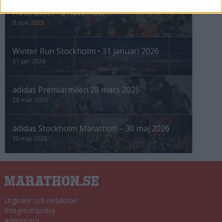
Höstrusket • 8 november
8 nov 2025
Winter Run Stockholm • 31 januari 2026
31 jan 2026
adidas Premiärmilen 28 mars 2026
28 mar 2026
adidas Stockholm Marathon – 30 maj 2026
30 maj 2026
Utgivare och redaktion
Integritetspolicy
Annonsera