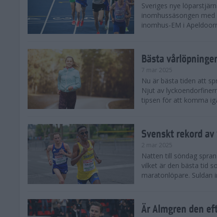
Sveriges nye löparstjä
inomhussäsongen med att
inomhus-EM i Apeldoorn
Bästa vårlöpning
7 mar 2025
Nu är bästa tiden att sp
Njut av lyckoendorfinern
tipsen för att komma igå
Svenskt rekord av
2 mar 2025
Natten till söndag spra
vilket är den bästa tid
maratonlöpare. Suldan inn
Är Almgren den ef