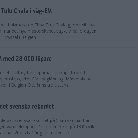
 Tulu Chala i väg-EM
e i halvmaraton Ebba Tulu Chala gjorde sitt livs
m) när det nya mästerskapet väg-EM på lördagen
r Bryssel i Belgien
M med 28 000 löpare
ör ett helt nytt europamästerskap i friidrott;
ionships, eller EM i väglöpning. Mästerskapet
en i Belgien. Det finns tre distans...
det svenska rekordet
de det svenska rekordet på 5 km väg när han i
agen vann elitloppet Drammen 5 km på 13.05 vilket
v Jonas Glans två år gamla svenska ...