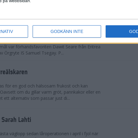
ned på webbsidan.
adidas Premiärmilen sprang igång
RNATIV
GODKÄNN INTE
GO
arka elitfältet på herrsidan levde upp till
 mål var förhandsfavoriten Dawit Seare från Eritrea
 av Örgryte IS Samuel Tsegay. P...
vreälskaren
bas för en god och hälsosam frukost och kan
 Oavsett om du gillar varm gröt, pannkakor eller en
 ett alternativ som passar just di...
r Sarah Lahti
ästa väglopp sedan låroperationen i april i fjol när