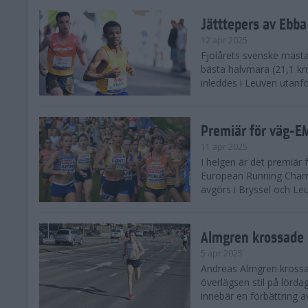
Jätttepers av Ebba
12 apr 2025
Fjolårets svenske mästar
bästa halvmara (21,1 k
inleddes i Leuven utanfö
Premiär för väg-E
11 apr 2025
I helgen är det premiär f
European Running Champ
avgörs i Bryssel och Leuv
Almgren krossade 
5 apr 2025
Andreas Almgren krossa
överlägsen stil på lörd
innebär en förbättring a