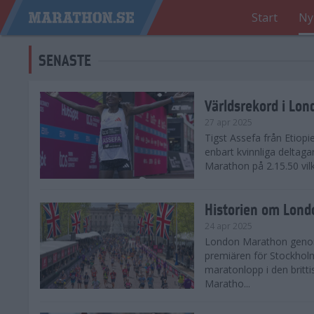
Start
Ny
SENASTE
Världsrekord i Lo
27 apr 2025
Tigst Assefa från Etiopi
enbart kvinnliga delta
Marathon på 2.15.50 vilk
Historien om Lon
24 apr 2025
London Marathon genomf
premiären för Stockholm
maratonlopp i den britt
Maratho...