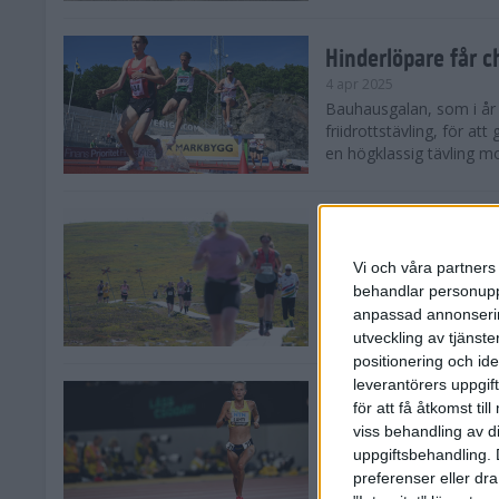
Hinderlöpare får 
4 apr 2025
Bauhausgalan, som i år 
friidrottstävling, för att
en högklassig tävling mot
Träna för många 
2 apr 2025
Vi och våra partners 
Satsar du på att springa 
behandlar personuppg
sommar? Eller är du su
anpassad annonserin
Stockholms brantaste är
utveckling av tjänster
positionering och id
leverantörers uppgift
Besviken Lahti til
för att få åtkomst ti
30 mar 2025
viss behandling av d
Sarah Lahti var besviken
uppgiftsbehandling. 
söndagen slutade den 30
preferenser eller dra
Capistrano 10 000 m uta