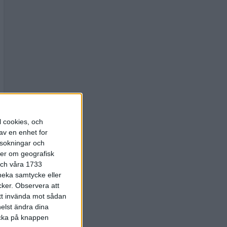
l cookies, och
av en enhet for
rsokningar och
ter om geografisk
 och våra 1733
 neka samtycke eller
cker.
Observera att
att invända mot sådan
elst ändra dina
licka på knappen