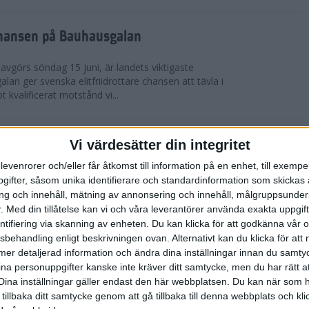
chansen på Bauhausgalan
avgörs söndag 15 juni, är landets viktigaste
 galan ger svenska elitfriidrottare chansen att tävla i
 kvalificerat motstånd vi...
höjdmeter
Vi värdesätter din integritet
levenrorer och/eller får åtkomst till information på en enhet, till exempe
Tjejmilen Sälen i juni eller något annat fjällopp i
ifter, såsom unika identifierare och standardinformation som skickas 
gen på att ta dig an Hammarbybacken i oktober?
g och innehåll, mätning av annonsering och innehåll, målgruppsunde
 en utmaning som heter duga. Rå...
.
Med din tillåtelse kan vi och våra leverantörer använda exakta uppgif
entifiering via skanning av enheten. Du kan klicka för att godkänna vår
sbehandling enligt beskrivningen ovan. Alternativt kan du klicka för att
lbaka på banan
ll mer detaljerad information och ändra dina inställningar innan du samty
ina personuppgifter kanske inte kräver ditt samtycke, men du har rätt 
 efter sitt första lopp på 10 000 m på tre år. På
Dina inställningar gäller endast den här webbplatsen. Du kan när som h
-åriga Hässelby-löparen på 14:e plats i San Juan
 tillbaka ditt samtycke genom att gå tillbaka till denna webbplats och k
n för Los Angeles. Detta anses ...