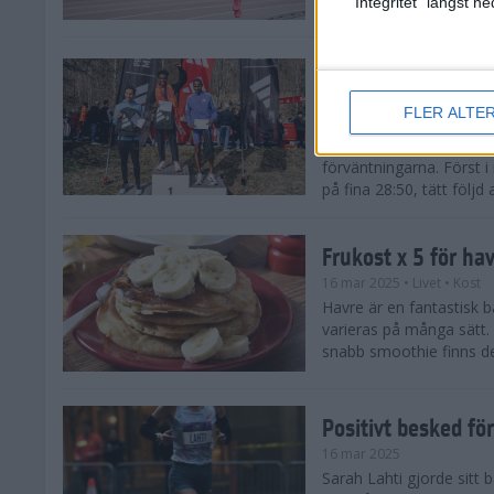
"Integritet" längst 
Snabba tider när 
löparsäsongen!
FLER ALTE
29 mar 2025
Det på förhand mycket st
förväntningarna. Först i
på fina 28:50, tätt följd
Frukost x 5 för ha
16 mar 2025
• Livet
• Kost
Havre är en fantastisk 
varieras på många sätt.
snabb smoothie finns det
Positivt besked fö
16 mar 2025
Sarah Lahti gjorde sitt b