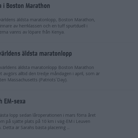
a i Boston Marathon
världens äldsta maratonlopp, Boston Marathon,
nnare av herrklassen och en tuff spurtduell i
rna vanns av löpare från Kenya.
världens äldsta maratonlopp
 världens äldsta maratonlopp Boston Marathon
 avgörs alltid den tredje måndagen i april, som är
aten Massachusetts (Patriots´Day).
ah EM-sexa
bästa lopp sedan låroperationen i mars förra året
m på sjätte plats på 10 km i väg-EM i Leuven
. Detta är Sarahs bästa placering ...