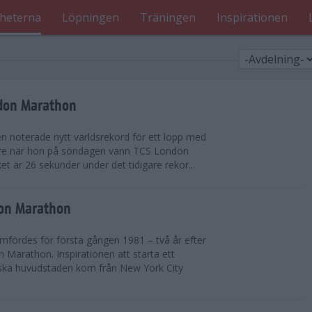
heterna
Löpningen
Träningen
Inspirationen
ndon Marathon
en noterade nytt världsrekord för ett lopp med
gare när hon på söndagen vann TCS London
et är 26 sekunder under det tidigare rekor...
don Marathon
ördes för första gången 1981 – två år efter
 Marathon. Inspirationen att starta ett
iska huvudstaden kom från New York City