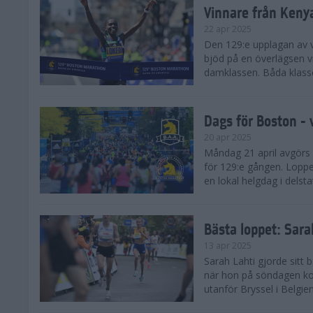
Vinnare från Keny
22 apr 2025
Den 129:e upplagan av 
bjöd på en överlägsen vi
damklassen. Båda klasse
Dags för Boston - 
20 apr 2025
Måndag 21 april avgörs
för 129:e gången. Loppet
en lokal helgdag i delst
Bästa loppet: Sar
13 apr 2025
Sarah Lahti gjorde sitt 
när hon på söndagen ko
utanför Bryssel i Belgien