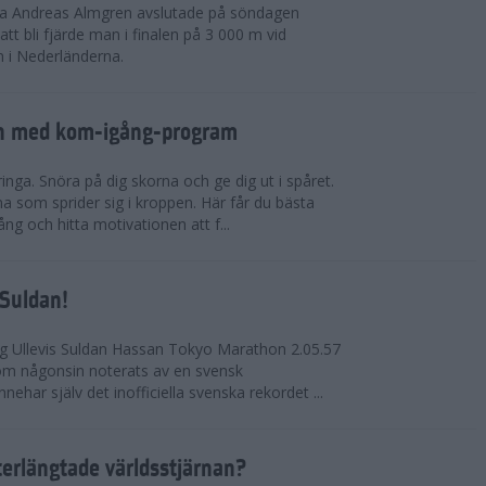
rna Andreas Almgren avslutade på söndagen
 bli fjärde man i finalen på 3 000 m vid
 i Nederländerna.
en med kom-igång-program
ringa. Snöra på dig skorna och ge dig ut i spåret.
a som sprider sig i kroppen. Här får du bästa
ng och hitta motivationen att f...
 Suldan!
ng Ullevis Suldan Hassan Tokyo Marathon 2.05.57
 som någonsin noterats av en svensk
ehar själv det inofficiella svenska rekordet ...
terlängtade världsstjärnan?