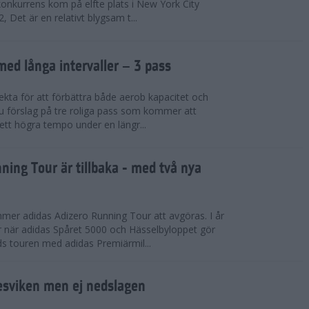
konkurrens kom på elfte plats i New York City
 Det är en relativt blygsam t...
med långa intervaller – 3 pass
fekta för att förbättra både aerob kapacitet och
 du förslag på tre roliga pass som kommer att
 ett högra tempo under en längr...
ning Tour är tillbaka - med två nya
mmer adidas Adizero Running Tour att avgöras. I år
r när adidas Spåret 5000 och Hässelbyloppet gör
ds touren med adidas Premiärmil...
sviken men ej nedslagen