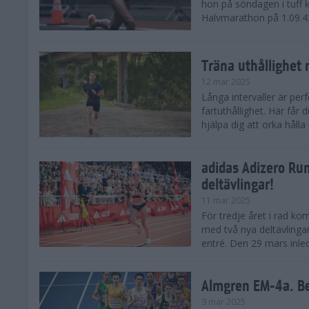
hon på söndagen i tuff 
Halvmarathon på 1.09.42,
Träna uthållighet 
12 mar 2025
Långa intervaller är per
fartuthållighet. Här får
hjälpa dig att orka hålla
adidas Adizero Run
deltävlingar!
11 mar 2025
För tredje året i rad ko
med två nya deltävlinga
entré. Den 29 mars inle
Almgren EM-4a. Be
9 mar 2025