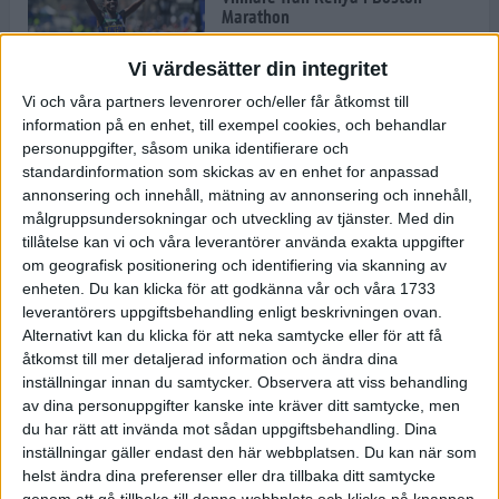
Marathon
22 apr 2025
Vi värdesätter din integritet
Vi och våra partners levenrorer och/eller får åtkomst till
information på en enhet, till exempel cookies, och behandlar
Dags för Boston - världens äldsta
personuppgifter, såsom unika identifierare och
maratonlopp
standardinformation som skickas av en enhet for anpassad
20 apr 2025
annonsering och innehåll, mätning av annonsering och innehåll,
målgruppsundersokningar och utveckling av tjänster.
Med din
tillåtelse kan vi och våra leverantörer använda exakta uppgifter
om geografisk positionering och identifiering via skanning av
Bästa loppet: Sarah EM-sexa
enheten. Du kan klicka för att godkänna vår och våra 1733
13 apr 2025
leverantörers uppgiftsbehandling enligt beskrivningen ovan.
Alternativt kan du klicka för att neka samtycke eller för att få
åtkomst till mer detaljerad information och ändra dina
inställningar innan du samtycker.
Observera att viss behandling
Jätttepers av Ebba Tulu Chala i
av dina personuppgifter kanske inte kräver ditt samtycke, men
väg-EM
du har rätt att invända mot sådan uppgiftsbehandling. Dina
12 apr 2025
inställningar gäller endast den här webbplatsen. Du kan när som
helst ändra dina preferenser eller dra tillbaka ditt samtycke