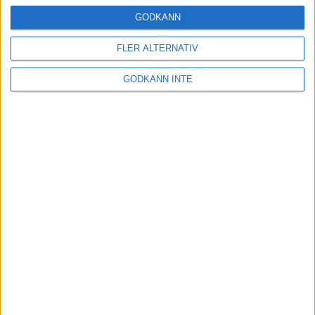
16 mar 2025
GODKÄNN
FLER ALTERNATIV
Träna uthållighet med långa
GODKÄNN INTE
intervaller – 3 pass
12 mar 2025
adidas Adizero Running Tour är
tillbaka - med två nya
deltävlingar!
11 mar 2025
Almgren EM-4a. Besviken men ej
nedslagen
9 mar 2025