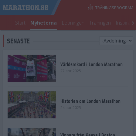
TRÄNINGSPROGRAM
Start
Nyheterna
Löpningen
Träningen
Inspirati
SENASTE
Världsrekord i London Marathon
27 apr 2025
Historien om London Marathon
24 apr 2025
Vinnare från Kenya i Boston