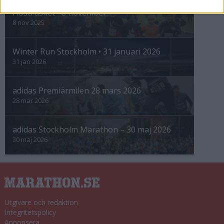
Höstrusket • 8 november
8 nov 2025
Winter Run Stockholm • 31 januari 2026
31 jan 2026
adidas Premiärmilen 28 mars 2026
28 mar 2026
adidas Stockholm Marathon – 30 maj 2026
30 maj 2026
Utgivare och redaktion
Integritetspolicy
Annonsera