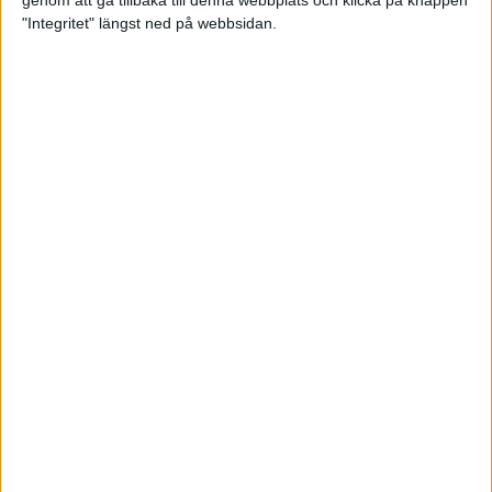
genom att gå tillbaka till denna webbplats och klicka på knappen
"Integritet" längst ned på webbsidan.
Premiär för väg-EM med 28 000
löpare
11 apr 2025
Almgren krossade det svenska
rekordet
5 apr 2025
Hinderlöpare får chansen på
Bauhausgalan
4 apr 2025
Träna för många höjdmeter
2 apr 2025