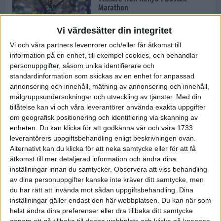
Marathon
22 apr 2025
Vi värdesätter din integritet
Vi och våra partners levenrorer och/eller får åtkomst till
information på en enhet, till exempel cookies, och behandlar
Dags för Boston - världens äldsta
personuppgifter, såsom unika identifierare och
maratonlopp
standardinformation som skickas av en enhet for anpassad
20 apr 2025
annonsering och innehåll, mätning av annonsering och innehåll,
målgruppsundersokningar och utveckling av tjänster.
Med din
tillåtelse kan vi och våra leverantörer använda exakta uppgifter
om geografisk positionering och identifiering via skanning av
Bästa loppet: Sarah EM-sexa
enheten. Du kan klicka för att godkänna vår och våra 1733
13 apr 2025
leverantörers uppgiftsbehandling enligt beskrivningen ovan.
Alternativt kan du klicka för att neka samtycke eller för att få
åtkomst till mer detaljerad information och ändra dina
inställningar innan du samtycker.
Observera att viss behandling
Jätttepers av Ebba Tulu Chala i
av dina personuppgifter kanske inte kräver ditt samtycke, men
väg-EM
du har rätt att invända mot sådan uppgiftsbehandling. Dina
12 apr 2025
inställningar gäller endast den här webbplatsen. Du kan när som
helst ändra dina preferenser eller dra tillbaka ditt samtycke