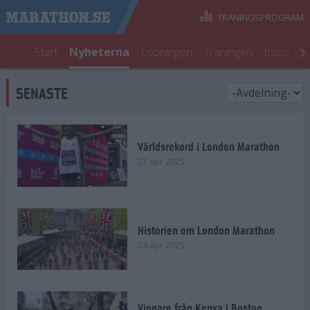
TRÄNINGSPROGRAM
Start
Nyheterna
Löpningen
Träningen
Inspirati
SENASTE
Världsrekord i London Marathon
27 apr 2025
Historien om London Marathon
24 apr 2025
Vinnare från Kenya i Boston