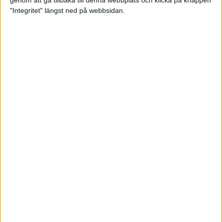
genom att gå tillbaka till denna webbplats och klicka på knappen
"Integritet" längst ned på webbsidan.
Premiär för väg-EM med 28 000
löpare
11 apr 2025
Almgren krossade det svenska
rekordet
5 apr 2025
Hinderlöpare får chansen på
Bauhausgalan
4 apr 2025
Träna för många höjdmeter
2 apr 2025