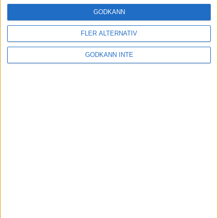
16 mar 2025
GODKÄNN
FLER ALTERNATIV
Träna uthållighet med långa
GODKÄNN INTE
intervaller – 3 pass
12 mar 2025
adidas Adizero Running Tour är
tillbaka - med två nya
deltävlingar!
11 mar 2025
Almgren EM-4a. Besviken men ej
nedslagen
9 mar 2025