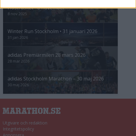
Höstrusket • 8 november
8 nov 2025
Winter Run Stockholm • 31 januari 2026
31 jan 2026
adidas Premiärmilen 28 mars 2026
28 mar 2026
adidas Stockholm Marathon – 30 maj 2026
30 maj 2026
Utgivare och redaktion
Integritetspolicy
Annonsera