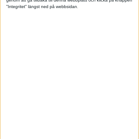
genom att gå tillbaka till denna webbplats och klicka på knappen
"Integritet" längst ned på webbsidan.
Premiär för väg-EM med 28 000
löpare
11 apr 2025
Almgren krossade det svenska
rekordet
5 apr 2025
Hinderlöpare får chansen på
Bauhausgalan
4 apr 2025
Träna för många höjdmeter
2 apr 2025