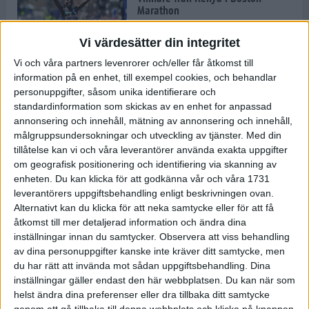
Marathon
22 apr 2025
Vi värdesätter din integritet
Vi och våra partners levenrorer och/eller får åtkomst till
information på en enhet, till exempel cookies, och behandlar
Dags för Boston - världens äldsta
personuppgifter, såsom unika identifierare och
maratonlopp
standardinformation som skickas av en enhet for anpassad
20 apr 2025
annonsering och innehåll, mätning av annonsering och innehåll,
målgruppsundersokningar och utveckling av tjänster.
Med din
tillåtelse kan vi och våra leverantörer använda exakta uppgifter
om geografisk positionering och identifiering via skanning av
Bästa loppet: Sarah EM-sexa
enheten. Du kan klicka för att godkänna vår och våra 1731
13 apr 2025
leverantörers uppgiftsbehandling enligt beskrivningen ovan.
Alternativt kan du klicka för att neka samtycke eller för att få
åtkomst till mer detaljerad information och ändra dina
inställningar innan du samtycker.
Observera att viss behandling
Jätttepers av Ebba Tulu Chala i
av dina personuppgifter kanske inte kräver ditt samtycke, men
väg-EM
du har rätt att invända mot sådan uppgiftsbehandling. Dina
12 apr 2025
inställningar gäller endast den här webbplatsen. Du kan när som
helst ändra dina preferenser eller dra tillbaka ditt samtycke