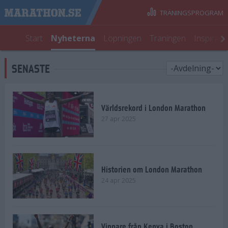
TRÄNINGSPROGRAM
Start
Nyheterna
Löpningen
Träningen
Inspirati
SENASTE
Världsrekord i London Marathon
27 apr 2025
Historien om London Marathon
24 apr 2025
Vinnare från Kenya i Boston