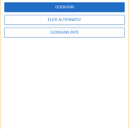
16 mar 2025
GODKÄNN
FLER ALTERNATIV
Träna uthållighet med långa
GODKÄNN INTE
intervaller – 3 pass
12 mar 2025
adidas Adizero Running Tour är
tillbaka - med två nya
deltävlingar!
11 mar 2025
Almgren EM-4a. Besviken men ej
nedslagen
9 mar 2025