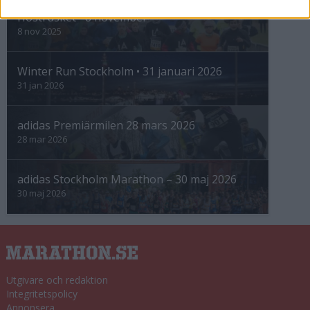
Höstrusket • 8 november
8 nov 2025
Winter Run Stockholm • 31 januari 2026
31 jan 2026
adidas Premiärmilen 28 mars 2026
28 mar 2026
adidas Stockholm Marathon – 30 maj 2026
30 maj 2026
Utgivare och redaktion
Integritetspolicy
Annonsera