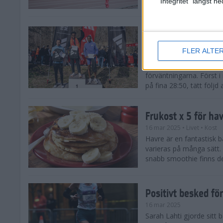
"Integritet" längst 
Snabba tider när 
löparsäsongen!
FLER ALTE
29 mar 2025
Det på förhand mycket st
förväntningarna. Först i
på fina 28:50, tätt följd
Frukost x 5 för ha
16 mar 2025
• Livet
• Kost
Havre är en fantastisk 
varieras på många sätt.
snabb smoothie finns det
Positivt besked fö
16 mar 2025
Sarah Lahti gjorde sitt b