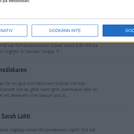
ned på webbsidan.
adidas Premiärmilen sprang igång
RNATIV
GODKÄNN INTE
GO
arka elitfältet på herrsidan levde upp till
 mål var förhandsfavoriten Dawit Seare från Eritrea
 av Örgryte IS Samuel Tsegay. P...
vreälskaren
bas för en god och hälsosam frukost och kan
 Oavsett om du gillar varm gröt, pannkakor eller en
 ett alternativ som passar just di...
r Sarah Lahti
ästa väglopp sedan låroperationen i april i fjol när