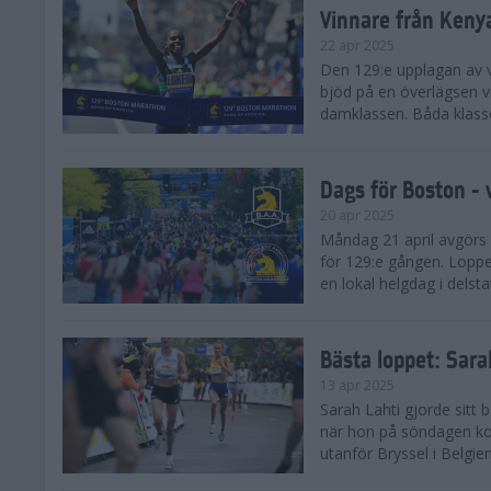
Vinnare från Keny
22 apr 2025
Den 129:e upplagan av 
bjöd på en överlägsen vi
damklassen. Båda klasse
Dags för Boston - 
20 apr 2025
Måndag 21 april avgörs
för 129:e gången. Loppet
en lokal helgdag i delst
Bästa loppet: Sar
13 apr 2025
Sarah Lahti gjorde sitt 
när hon på söndagen ko
utanför Bryssel i Belgien