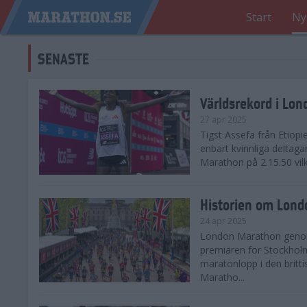
Start
Ny
SENASTE
Världsrekord i Lo
27 apr 2025
Tigst Assefa från Etiopi
enbart kvinnliga delta
Marathon på 2.15.50 vilk
Historien om Lon
24 apr 2025
London Marathon genomf
premiären för Stockholm
maratonlopp i den britt
Maratho...