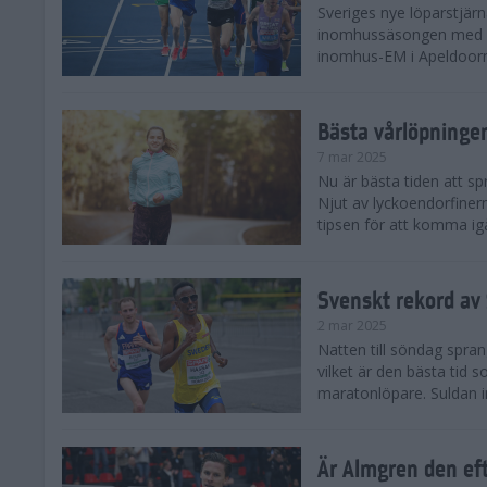
Sveriges nye löparstjä
inomhussäsongen med att
inomhus-EM i Apeldoorn
Bästa vårlöpning
7 mar 2025
Nu är bästa tiden att sp
Njut av lyckoendorfinern
tipsen för att komma igå
Svenskt rekord av
2 mar 2025
Natten till söndag spra
vilket är den bästa tid
maratonlöpare. Suldan inn
Är Almgren den ef