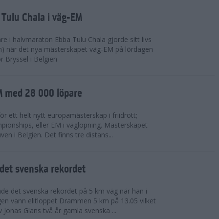
 Tulu Chala i väg-EM
e i halvmaraton Ebba Tulu Chala gjorde sitt livs
m) när det nya mästerskapet väg-EM på lördagen
r Bryssel i Belgien
M med 28 000 löpare
ör ett helt nytt europamästerskap i friidrott;
ionships, eller EM i väglöpning. Mästerskapet
en i Belgien. Det finns tre distans...
det svenska rekordet
de det svenska rekordet på 5 km väg när han i
agen vann elitloppet Drammen 5 km på 13.05 vilket
v Jonas Glans två år gamla svenska ...