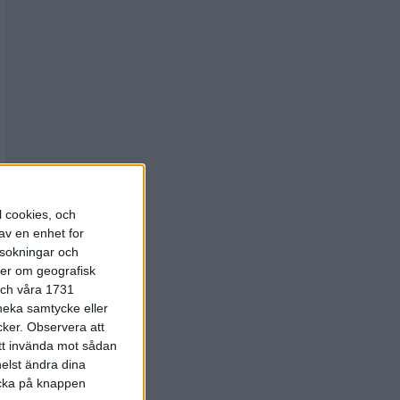
l cookies, och
av en enhet for
rsokningar och
ter om geografisk
 och våra 1731
 neka samtycke eller
cker.
Observera att
att invända mot sådan
elst ändra dina
licka på knappen