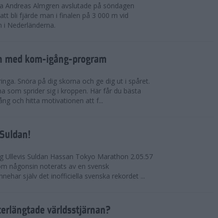
rna Andreas Almgren avslutade på söndagen
 bli fjärde man i finalen på 3 000 m vid
 i Nederländerna.
en med kom-igång-program
ringa. Snöra på dig skorna och ge dig ut i spåret.
a som sprider sig i kroppen. Här får du bästa
ng och hitta motivationen att f...
 Suldan!
ng Ullevis Suldan Hassan Tokyo Marathon 2.05.57
 som någonsin noterats av en svensk
ehar själv det inofficiella svenska rekordet ...
terlängtade världsstjärnan?