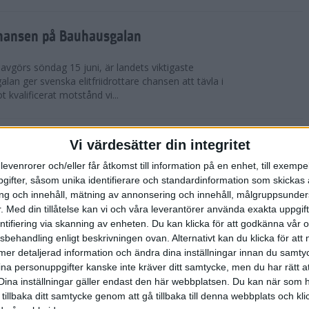
chansen på Bauhausgalan
avgörs söndag 15 juni, är landets viktigaste
 galan ger svenska elitfriidrottare chansen att tävla i
 kvalificerat motstånd vi...
höjdmeter
Vi värdesätter din integritet
levenrorer och/eller får åtkomst till information på en enhet, till exempe
Tjejmilen Sälen i juni eller något annat fjällopp i
ifter, såsom unika identifierare och standardinformation som skickas 
gen på att ta dig an Hammarbybacken i oktober?
g och innehåll, mätning av annonsering och innehåll, målgruppsunde
 en utmaning som heter duga. Rå...
.
Med din tillåtelse kan vi och våra leverantörer använda exakta uppgif
entifiering via skanning av enheten. Du kan klicka för att godkänna vår
sbehandling enligt beskrivningen ovan. Alternativt kan du klicka för att
lbaka på banan
ll mer detaljerad information och ändra dina inställningar innan du samty
ina personuppgifter kanske inte kräver ditt samtycke, men du har rätt 
 efter sitt första lopp på 10 000 m på tre år. På
Dina inställningar gäller endast den här webbplatsen. Du kan när som h
-åriga Hässelby-löparen på 14:e plats i San Juan
 tillbaka ditt samtycke genom att gå tillbaka till denna webbplats och k
n för Los Angeles. Detta anses ...