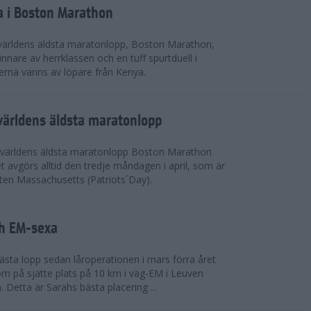
a i Boston Marathon
världens äldsta maratonlopp, Boston Marathon,
nnare av herrklassen och en tuff spurtduell i
rna vanns av löpare från Kenya.
världens äldsta maratonlopp
 världens äldsta maratonlopp Boston Marathon
 avgörs alltid den tredje måndagen i april, som är
aten Massachusetts (Patriots´Day).
ah EM-sexa
bästa lopp sedan låroperationen i mars förra året
m på sjätte plats på 10 km i väg-EM i Leuven
. Detta är Sarahs bästa placering ...