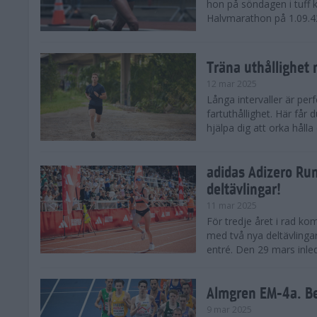
hon på söndagen i tuff 
Halvmarathon på 1.09.42,
Träna uthållighet 
12 mar 2025
Långa intervaller är per
fartuthållighet. Här får
hjälpa dig att orka hålla
adidas Adizero Run
deltävlingar!
11 mar 2025
För tredje året i rad ko
med två nya deltävlinga
entré. Den 29 mars inle
Almgren EM-4a. Be
9 mar 2025