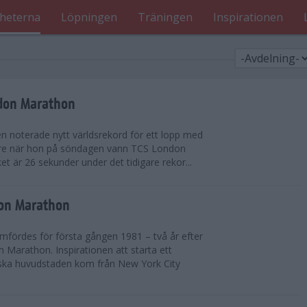
heterna
Löpningen
Träningen
Inspirationen
ndon Marathon
en noterade nytt världsrekord för ett lopp med
gare när hon på söndagen vann TCS London
et är 26 sekunder under det tidigare rekor...
don Marathon
ördes för första gången 1981 – två år efter
 Marathon. Inspirationen att starta ett
iska huvudstaden kom från New York City