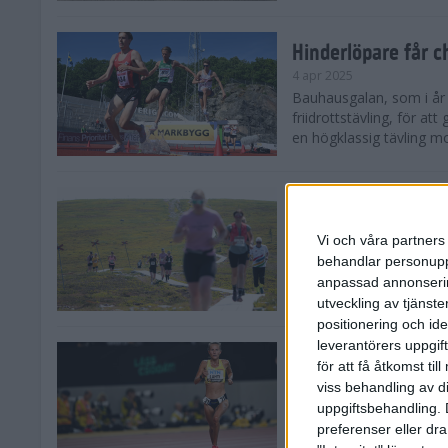
Hinderlöpare får 
4 apr 2025
Bauhausgalan, som i år 
friidrottstävling, för att
en högklassig tävling mot
Träna för många 
2 apr 2025
Vi och våra partners 
Satsar du på att springa 
behandlar personuppg
sommar? Eller är du su
anpassad annonserin
Stockholms brantaste är
utveckling av tjänster
positionering och id
leverantörers uppgift
Besviken Lahti til
för att få åtkomst ti
30 mar 2025
viss behandling av d
Sarah Lahti var besviken
uppgiftsbehandling. 
söndagen slutade den 30
preferenser eller dra
Capistrano 10 000 m uta