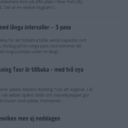
konkurrens kom på elfte plats i New York City
 Det är en relativt blygsam t...
med långa intervaller – 3 pass
fekta för att förbättra både aerob kapacitet och
 du förslag på tre roliga pass som kommer att
 ett högra tempo under en längr...
ning Tour är tillbaka - med två nya
mmer adidas Adizero Running Tour att avgöras. I år
r när adidas Spåret 5000 och Hässelbyloppet gör
ds touren med adidas Premiärmil...
sviken men ej nedslagen