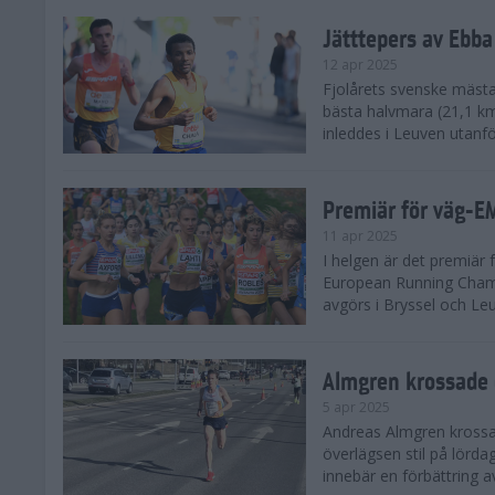
Jätttepers av Ebba
12 apr 2025
Fjolårets svenske mästar
bästa halvmara (21,1 k
inleddes i Leuven utanfö
Premiär för väg-E
11 apr 2025
I helgen är det premiär f
European Running Champ
avgörs i Bryssel och Leuv
Almgren krossade 
5 apr 2025
Andreas Almgren krossa
överlägsen stil på lörd
innebär en förbättring a