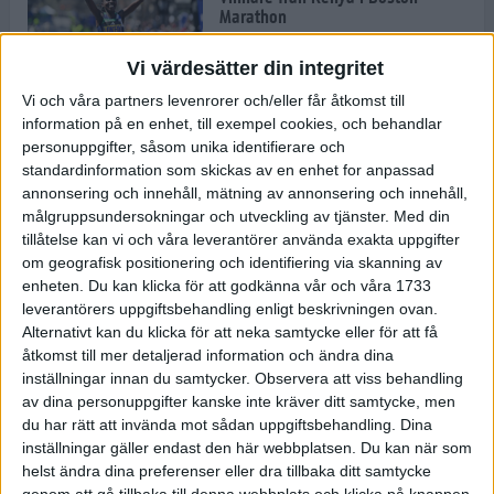
Marathon
22 apr 2025
Vi värdesätter din integritet
Vi och våra partners levenrorer och/eller får åtkomst till
information på en enhet, till exempel cookies, och behandlar
Dags för Boston - världens äldsta
personuppgifter, såsom unika identifierare och
maratonlopp
standardinformation som skickas av en enhet for anpassad
20 apr 2025
annonsering och innehåll, mätning av annonsering och innehåll,
målgruppsundersokningar och utveckling av tjänster.
Med din
tillåtelse kan vi och våra leverantörer använda exakta uppgifter
om geografisk positionering och identifiering via skanning av
Bästa loppet: Sarah EM-sexa
enheten. Du kan klicka för att godkänna vår och våra 1733
13 apr 2025
leverantörers uppgiftsbehandling enligt beskrivningen ovan.
Alternativt kan du klicka för att neka samtycke eller för att få
åtkomst till mer detaljerad information och ändra dina
inställningar innan du samtycker.
Observera att viss behandling
Jätttepers av Ebba Tulu Chala i
av dina personuppgifter kanske inte kräver ditt samtycke, men
väg-EM
du har rätt att invända mot sådan uppgiftsbehandling. Dina
12 apr 2025
inställningar gäller endast den här webbplatsen. Du kan när som
helst ändra dina preferenser eller dra tillbaka ditt samtycke