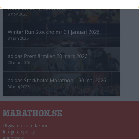
Höstrusket • 8 november
8 nov 2025
Winter Run Stockholm • 31 januari 2026
31 jan 2026
adidas Premiärmilen 28 mars 2026
28 mar 2026
adidas Stockholm Marathon – 30 maj 2026
30 maj 2026
Utgivare och redaktion
Integritetspolicy
Annonsera