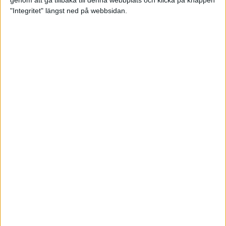
genom att gå tillbaka till denna webbplats och klicka på knappen
"Integritet" längst ned på webbsidan.
Premiär för väg-EM med 28 000
löpare
11 apr 2025
Almgren krossade det svenska
rekordet
5 apr 2025
Hinderlöpare får chansen på
Bauhausgalan
4 apr 2025
Träna för många höjdmeter
2 apr 2025