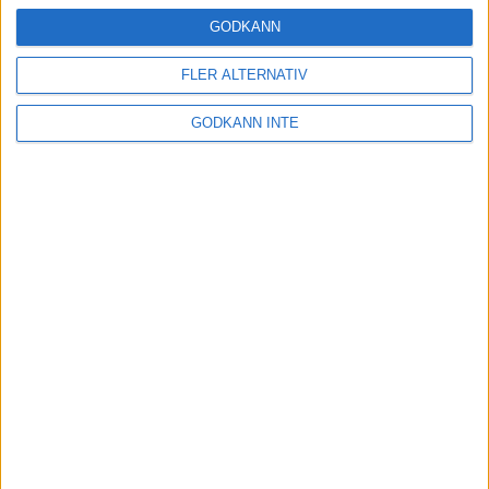
16 mar 2025
GODKÄNN
FLER ALTERNATIV
Träna uthållighet med långa
GODKÄNN INTE
intervaller – 3 pass
12 mar 2025
adidas Adizero Running Tour är
tillbaka - med två nya
deltävlingar!
11 mar 2025
Almgren EM-4a. Besviken men ej
nedslagen
9 mar 2025