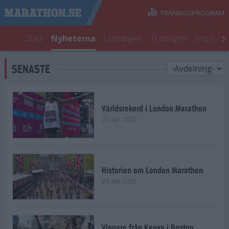
TRÄNINGSPROGRAM
Start
Nyheterna
Löpningen
Träningen
Inspirati
SENASTE
Världsrekord i London Marathon
27 apr 2025
Historien om London Marathon
24 apr 2025
Vinnare från Kenya i Boston