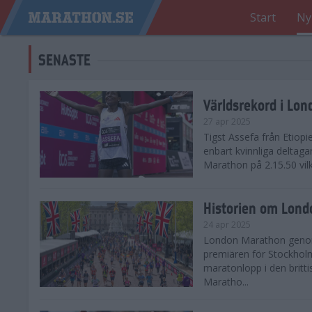
Start
Ny
SENASTE
Världsrekord i Lo
27 apr 2025
Tigst Assefa från Etiopi
enbart kvinnliga delta
Marathon på 2.15.50 vilk
Historien om Lon
24 apr 2025
London Marathon genomf
premiären för Stockholm
maratonlopp i den britt
Maratho...