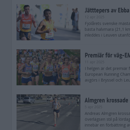
Jätttepers av Ebba
12 apr 2025
Fjolårets svenske mästar
bästa halvmara (21,1 k
inleddes i Leuven utanfö
Premiär för väg-E
11 apr 2025
I helgen är det premiär f
European Running Champ
avgörs i Bryssel och Leuv
Almgren krossade 
5 apr 2025
Andreas Almgren krossa
överlägsen stil på lörd
innebär en förbättring a