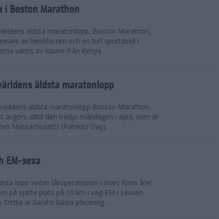
a i Boston Marathon
världens äldsta maratonlopp, Boston Marathon,
nnare av herrklassen och en tuff spurtduell i
rna vanns av löpare från Kenya.
världens äldsta maratonlopp
 världens äldsta maratonlopp Boston Marathon
 avgörs alltid den tredje måndagen i april, som är
aten Massachusetts (Patriots´Day).
ah EM-sexa
bästa lopp sedan låroperationen i mars förra året
m på sjätte plats på 10 km i väg-EM i Leuven
. Detta är Sarahs bästa placering ...