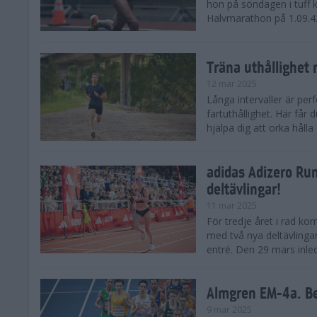
hon på söndagen i tuff 
Halvmarathon på 1.09.42,
Träna uthållighet 
12 mar 2025
Långa intervaller är per
fartuthållighet. Här får
hjälpa dig att orka hålla
adidas Adizero Run
deltävlingar!
11 mar 2025
För tredje året i rad ko
med två nya deltävlinga
entré. Den 29 mars inle
Almgren EM-4a. Be
9 mar 2025