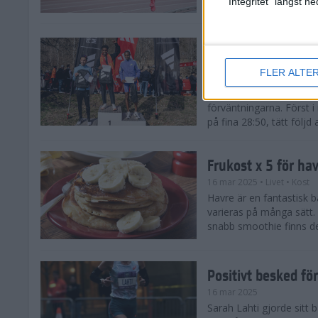
"Integritet" längst 
Snabba tider när 
löparsäsongen!
FLER ALTE
29 mar 2025
Det på förhand mycket st
förväntningarna. Först i
på fina 28:50, tätt följd
Frukost x 5 för ha
16 mar 2025
• Livet
• Kost
Havre är en fantastisk 
varieras på många sätt.
snabb smoothie finns det
Positivt besked fö
16 mar 2025
Sarah Lahti gjorde sitt b