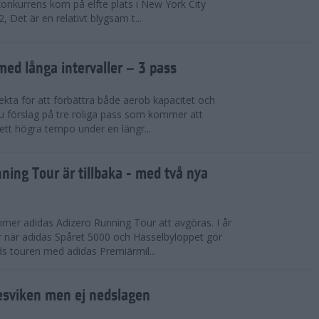
konkurrens kom på elfte plats i New York City
 Det är en relativt blygsam t...
med långa intervaller – 3 pass
fekta för att förbättra både aerob kapacitet och
 du förslag på tre roliga pass som kommer att
 ett högra tempo under en längr...
ning Tour är tillbaka - med två nya
mmer adidas Adizero Running Tour att avgöras. I år
r när adidas Spåret 5000 och Hässelbyloppet gör
ds touren med adidas Premiärmil...
sviken men ej nedslagen