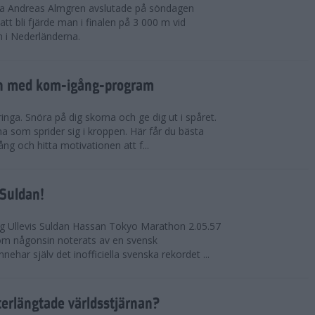
rna Andreas Almgren avslutade på söndagen
 bli fjärde man i finalen på 3 000 m vid
 i Nederländerna.
en med kom-igång-program
ringa. Snöra på dig skorna och ge dig ut i spåret.
a som sprider sig i kroppen. Här får du bästa
ng och hitta motivationen att f...
 Suldan!
ng Ullevis Suldan Hassan Tokyo Marathon 2.05.57
 som någonsin noterats av en svensk
ehar själv det inofficiella svenska rekordet ...
terlängtade världsstjärnan?