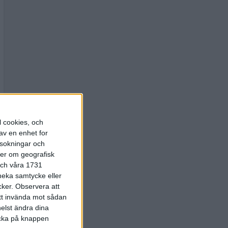
l cookies, och
av en enhet for
rsokningar och
ter om geografisk
 och våra 1731
 neka samtycke eller
cker.
Observera att
att invända mot sådan
elst ändra dina
licka på knappen