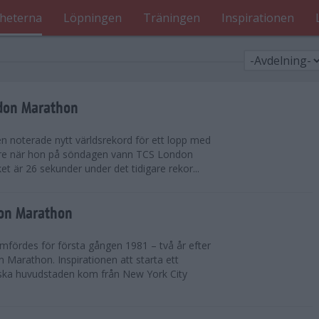
heterna
Löpningen
Träningen
Inspirationen
ndon Marathon
en noterade nytt världsrekord för ett lopp med
gare när hon på söndagen vann TCS London
et är 26 sekunder under det tidigare rekor...
don Marathon
ördes för första gången 1981 – två år efter
 Marathon. Inspirationen att starta ett
iska huvudstaden kom från New York City