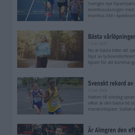
Sveriges nye löparstjä
inomhussäsongen med att
inomhus-EM i Apeldoorn
Bästa vårlöpning
7 mar 2025
Nu är bästa tiden att sp
Njut av lyckoendorfinern
tipsen för att komma igå
Svenskt rekord av
2 mar 2025
Natten till söndag spra
vilket är den bästa tid
maratonlöpare. Suldan inn
Är Almgren den ef