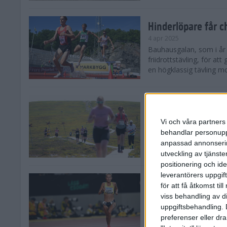
Hinderlöpare får 
4 apr 2025
Bauhausgalan, som i år 
friidrottstävling, för att
en högklassig tävling mot
Träna för många 
2 apr 2025
Vi och våra partners 
Satsar du på att springa 
behandlar personuppg
sommar? Eller är du su
anpassad annonserin
Stockholms brantaste är
utveckling av tjänster
positionering och id
leverantörers uppgift
Besviken Lahti til
för att få åtkomst ti
30 mar 2025
viss behandling av d
Sarah Lahti var besviken
uppgiftsbehandling. 
söndagen slutade den 30
preferenser eller dra
Capistrano 10 000 m uta