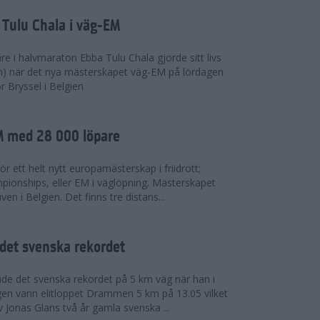
 Tulu Chala i väg-EM
e i halvmaraton Ebba Tulu Chala gjorde sitt livs
m) när det nya mästerskapet väg-EM på lördagen
r Bryssel i Belgien
M med 28 000 löpare
ör ett helt nytt europamästerskap i friidrott;
ionships, eller EM i väglöpning. Mästerskapet
en i Belgien. Det finns tre distans...
det svenska rekordet
de det svenska rekordet på 5 km väg när han i
agen vann elitloppet Drammen 5 km på 13.05 vilket
v Jonas Glans två år gamla svenska ...