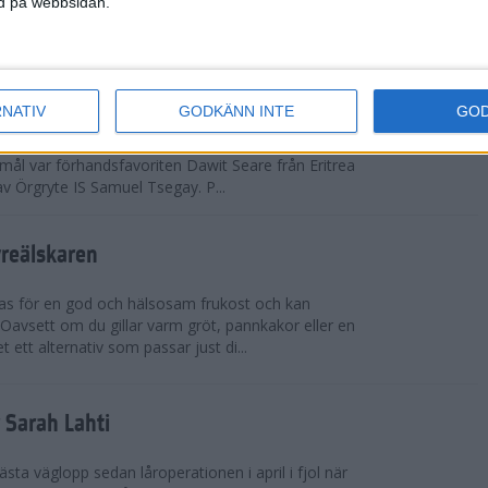
ned på webbsidan.
adidas Premiärmilen sprang igång
RNATIV
GODKÄNN INTE
GO
arka elitfältet på herrsidan levde upp till
 mål var förhandsfavoriten Dawit Seare från Eritrea
 av Örgryte IS Samuel Tsegay. P...
vreälskaren
bas för en god och hälsosam frukost och kan
 Oavsett om du gillar varm gröt, pannkakor eller en
 ett alternativ som passar just di...
r Sarah Lahti
ästa väglopp sedan låroperationen i april i fjol när