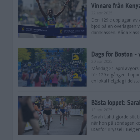
Vinnare från Keny
22 apr 2025
Den 129:e upplagan av 
bjöd på en överlägsen vi
damklassen. Båda klasse
Dags för Boston - 
20 apr 2025
Måndag 21 april avgörs
för 129:e gången. Loppet
en lokal helgdag i delst
Bästa loppet: Sar
13 apr 2025
Sarah Lahti gjorde sitt 
när hon på söndagen ko
utanför Bryssel i Belgien