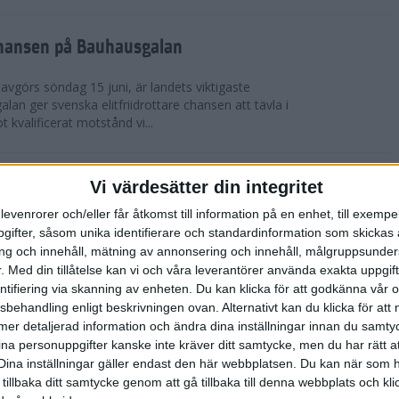
chansen på Bauhausgalan
avgörs söndag 15 juni, är landets viktigaste
 galan ger svenska elitfriidrottare chansen att tävla i
 kvalificerat motstånd vi...
höjdmeter
Vi värdesätter din integritet
levenrorer och/eller får åtkomst till information på en enhet, till exempe
Tjejmilen Sälen i juni eller något annat fjällopp i
ifter, såsom unika identifierare och standardinformation som skickas 
gen på att ta dig an Hammarbybacken i oktober?
g och innehåll, mätning av annonsering och innehåll, målgruppsunde
 en utmaning som heter duga. Rå...
.
Med din tillåtelse kan vi och våra leverantörer använda exakta uppgif
entifiering via skanning av enheten. Du kan klicka för att godkänna vår
sbehandling enligt beskrivningen ovan. Alternativt kan du klicka för att
lbaka på banan
ll mer detaljerad information och ändra dina inställningar innan du samty
ina personuppgifter kanske inte kräver ditt samtycke, men du har rätt 
 efter sitt första lopp på 10 000 m på tre år. På
Dina inställningar gäller endast den här webbplatsen. Du kan när som h
-åriga Hässelby-löparen på 14:e plats i San Juan
 tillbaka ditt samtycke genom att gå tillbaka till denna webbplats och k
n för Los Angeles. Detta anses ...