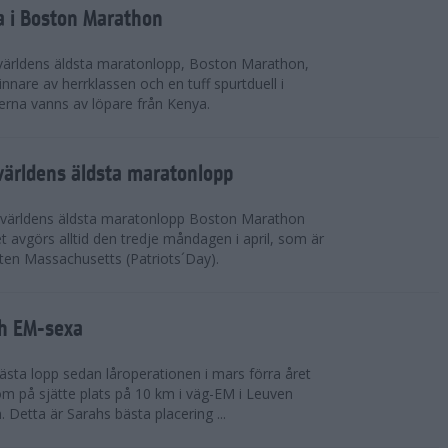
a i Boston Marathon
världens äldsta maratonlopp, Boston Marathon,
nnare av herrklassen och en tuff spurtduell i
rna vanns av löpare från Kenya.
världens äldsta maratonlopp
 världens äldsta maratonlopp Boston Marathon
 avgörs alltid den tredje måndagen i april, som är
aten Massachusetts (Patriots´Day).
ah EM-sexa
bästa lopp sedan låroperationen i mars förra året
m på sjätte plats på 10 km i väg-EM i Leuven
. Detta är Sarahs bästa placering ...