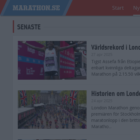
Start
Ny
SENASTE
Världsrekord i Lo
27 apr 2025
Tigst Assefa från Etiopi
enbart kvinnliga delta
Marathon på 2.15.50 vilk
Historien om Lon
24 apr 2025
London Marathon genomf
premiären för Stockholm
maratonlopp i den britt
Maratho...