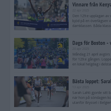
Vinnare från Keny
22 apr 2025
Den 129:e upplagan av 
bjöd på en överlägsen vi
damklassen. Båda klasse
Dags för Boston - 
20 apr 2025
Måndag 21 april avgörs
för 129:e gången. Loppet
en lokal helgdag i delst
Bästa loppet: Sar
13 apr 2025
Sarah Lahti gjorde sitt 
när hon på söndagen ko
utanför Bryssel i Belgien