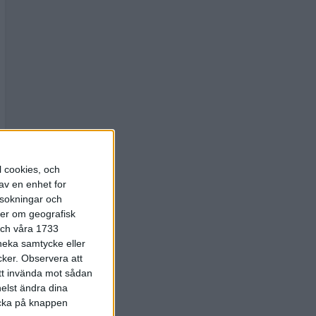
l cookies, och
av en enhet for
rsokningar och
ter om geografisk
 och våra 1733
 neka samtycke eller
cker.
Observera att
att invända mot sådan
elst ändra dina
licka på knappen