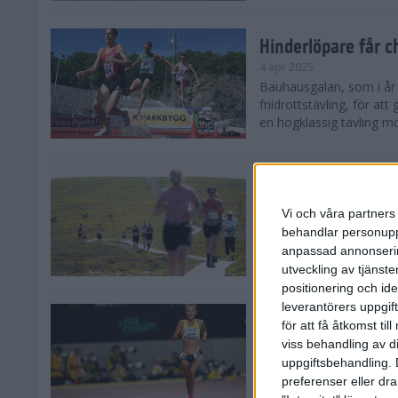
Hinderlöpare får 
4 apr 2025
Bauhausgalan, som i år 
friidrottstävling, för att
en högklassig tävling mot
Träna för många 
2 apr 2025
Vi och våra partners 
Satsar du på att springa 
behandlar personuppg
sommar? Eller är du su
anpassad annonserin
Stockholms brantaste är
utveckling av tjänster
positionering och id
leverantörers uppgift
Besviken Lahti til
för att få åtkomst ti
30 mar 2025
viss behandling av d
Sarah Lahti var besviken
uppgiftsbehandling. 
söndagen slutade den 30
preferenser eller dra
Capistrano 10 000 m uta