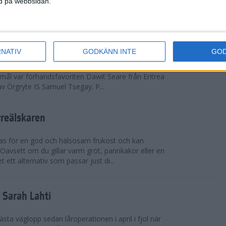
ned på webbsidan.
adidas Premiärmilen sprang igång
RNATIV
GODKÄNN INTE
GO
arka elitfältet på herrsidan levde upp till
 mål var förhandsfavoriten Dawit Seare från Eritrea
 av Örgryte IS Samuel Tsegay. P...
vreälskaren
bas för en god och hälsosam frukost och kan
 Oavsett om du gillar varm gröt, pannkakor eller en
 ett alternativ som passar just di...
r Sarah Lahti
ästa väglopp sedan låroperationen i april i fjol när