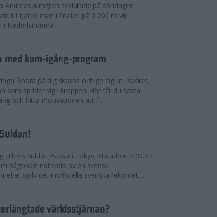
rna Andreas Almgren avslutade på söndagen
 bli fjärde man i finalen på 3 000 m vid
 i Nederländerna.
en med kom-igång-program
ringa. Snöra på dig skorna och ge dig ut i spåret.
a som sprider sig i kroppen. Här får du bästa
ng och hitta motivationen att f...
 Suldan!
ng Ullevis Suldan Hassan Tokyo Marathon 2.05.57
 som någonsin noterats av en svensk
ehar själv det inofficiella svenska rekordet ...
terlängtade världsstjärnan?