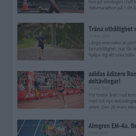
hon på söndagen i tuff 
Halvmarathon på 1.09.42,
Träna uthållighet 
12 mar 2025
Långa intervaller är per
fartuthållighet. Här får
hjälpa dig att orka hålla
adidas Adizero Run
deltävlingar!
11 mar 2025
För tredje året i rad ko
med två nya deltävlinga
entré. Den 29 mars inle
Almgren EM-4a. Be
9 mar 2025