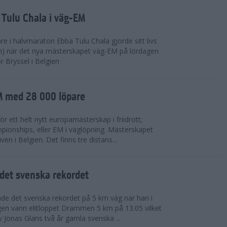
 Tulu Chala i väg-EM
e i halvmaraton Ebba Tulu Chala gjorde sitt livs
m) när det nya mästerskapet väg-EM på lördagen
r Bryssel i Belgien
M med 28 000 löpare
ör ett helt nytt europamästerskap i friidrott;
ionships, eller EM i väglöpning. Mästerskapet
en i Belgien. Det finns tre distans...
det svenska rekordet
de det svenska rekordet på 5 km väg när han i
agen vann elitloppet Drammen 5 km på 13.05 vilket
v Jonas Glans två år gamla svenska ...