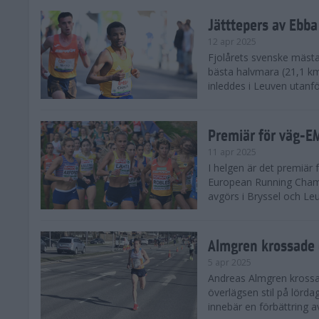
Jätttepers av Ebba
12 apr 2025
Fjolårets svenske mästar
bästa halvmara (21,1 k
inleddes i Leuven utanfö
Premiär för väg-E
11 apr 2025
I helgen är det premiär f
European Running Champ
avgörs i Bryssel och Leuv
Almgren krossade 
5 apr 2025
Andreas Almgren krossa
överlägsen stil på lörd
innebär en förbättring a