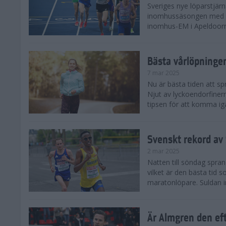
Sveriges nye löparstjä
inomhussäsongen med att
inomhus-EM i Apeldoorn
Bästa vårlöpning
7 mar 2025
Nu är bästa tiden att sp
Njut av lyckoendorfinern
tipsen för att komma igå
Svenskt rekord av
2 mar 2025
Natten till söndag spra
vilket är den bästa tid
maratonlöpare. Suldan inn
Är Almgren den ef