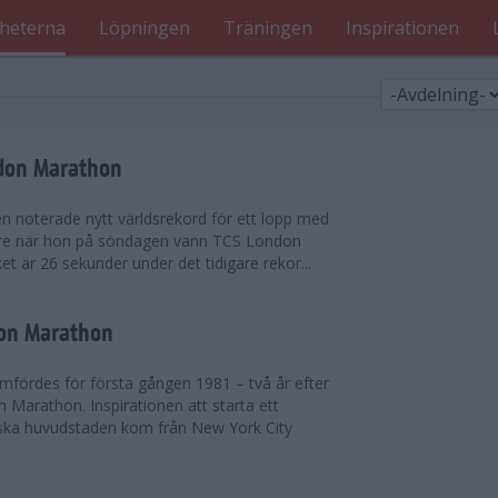
heterna
Löpningen
Träningen
Inspirationen
ndon Marathon
en noterade nytt världsrekord för ett lopp med
gare när hon på söndagen vann TCS London
et är 26 sekunder under det tidigare rekor...
don Marathon
ördes för första gången 1981 – två år efter
 Marathon. Inspirationen att starta ett
iska huvudstaden kom från New York City