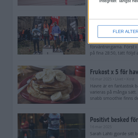
"Integritet" längst 
Snabba tider när 
löparsäsongen!
FLER ALTE
29 mar 2025
Det på förhand mycket st
förväntningarna. Först i
på fina 28:50, tätt följd
Frukost x 5 för ha
16 mar 2025
• Livet
• Kost
Havre är en fantastisk 
varieras på många sätt.
snabb smoothie finns det
Positivt besked fö
16 mar 2025
Sarah Lahti gjorde sitt b