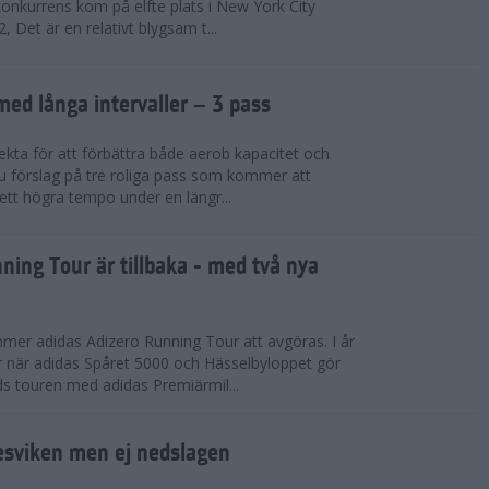
konkurrens kom på elfte plats i New York City
 Det är en relativt blygsam t...
med långa intervaller – 3 pass
fekta för att förbättra både aerob kapacitet och
 du förslag på tre roliga pass som kommer att
 ett högra tempo under en längr...
ning Tour är tillbaka - med två nya
mmer adidas Adizero Running Tour att avgöras. I år
r när adidas Spåret 5000 och Hässelbyloppet gör
ds touren med adidas Premiärmil...
sviken men ej nedslagen