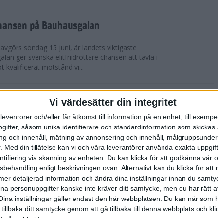
chansen på Bauhausgalan
avgörs söndag 15 juni, är landets viktigaste
 galan ger svenska elitfriidrottare chansen att tävla i
 kvalificerat motstånd vi...
höjdmeter
Vi värdesätter din integritet
levenrorer och/eller får åtkomst till information på en enhet, till exempe
Tjejmilen Sälen i juni eller något annat fjällopp i
ifter, såsom unika identifierare och standardinformation som skickas 
gen på att ta dig an Hammarbybacken i oktober?
g och innehåll, mätning av annonsering och innehåll, målgruppsunde
 en utmaning som heter duga. Rå...
.
Med din tillåtelse kan vi och våra leverantörer använda exakta uppgif
entifiering via skanning av enheten. Du kan klicka för att godkänna vår
sbehandling enligt beskrivningen ovan. Alternativt kan du klicka för att
lbaka på banan
ll mer detaljerad information och ändra dina inställningar innan du samty
ina personuppgifter kanske inte kräver ditt samtycke, men du har rätt 
 efter sitt första lopp på 10 000 m på tre år. På
Dina inställningar gäller endast den här webbplatsen. Du kan när som h
-åriga Hässelby-löparen på 14:e plats i San Juan
 tillbaka ditt samtycke genom att gå tillbaka till denna webbplats och k
n för Los Angeles. Detta anses ...