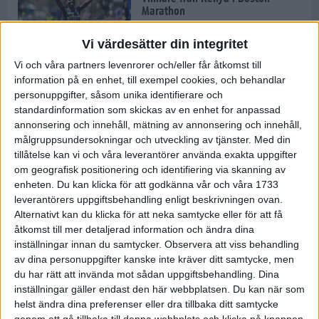
Marathon
22 apr 2025
Vi värdesätter din integritet
Vi och våra partners levenrorer och/eller får åtkomst till
information på en enhet, till exempel cookies, och behandlar
Dags för Boston - världens äldsta
personuppgifter, såsom unika identifierare och
maratonlopp
standardinformation som skickas av en enhet for anpassad
20 apr 2025
annonsering och innehåll, mätning av annonsering och innehåll,
målgruppsundersokningar och utveckling av tjänster.
Med din
tillåtelse kan vi och våra leverantörer använda exakta uppgifter
om geografisk positionering och identifiering via skanning av
Bästa loppet: Sarah EM-sexa
enheten. Du kan klicka för att godkänna vår och våra 1733
13 apr 2025
leverantörers uppgiftsbehandling enligt beskrivningen ovan.
Alternativt kan du klicka för att neka samtycke eller för att få
åtkomst till mer detaljerad information och ändra dina
inställningar innan du samtycker.
Observera att viss behandling
Jätttepers av Ebba Tulu Chala i
av dina personuppgifter kanske inte kräver ditt samtycke, men
väg-EM
du har rätt att invända mot sådan uppgiftsbehandling. Dina
12 apr 2025
inställningar gäller endast den här webbplatsen. Du kan när som
helst ändra dina preferenser eller dra tillbaka ditt samtycke