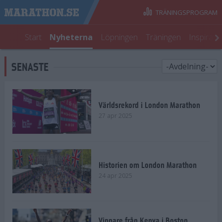
TRÄNINGSPROGRAM
Start
Nyheterna
Löpningen
Träningen
Inspirati
SENASTE
Världsrekord i London Marathon
27 apr 2025
Historien om London Marathon
24 apr 2025
Vinnare från Kenya i Boston