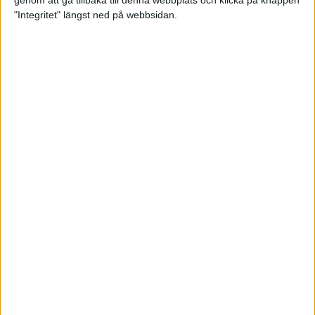
genom att gå tillbaka till denna webbplats och klicka på knappen
"Integritet" längst ned på webbsidan.
Premiär för väg-EM med 28 000
löpare
11 apr 2025
Almgren krossade det svenska
rekordet
5 apr 2025
Hinderlöpare får chansen på
Bauhausgalan
4 apr 2025
Träna för många höjdmeter
2 apr 2025