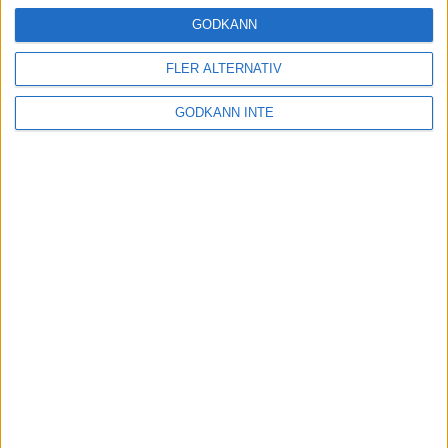
16 mar 2025
GODKÄNN
FLER ALTERNATIV
Träna uthållighet med långa
GODKÄNN INTE
intervaller – 3 pass
12 mar 2025
adidas Adizero Running Tour är
tillbaka - med två nya
deltävlingar!
11 mar 2025
Almgren EM-4a. Besviken men ej
nedslagen
9 mar 2025