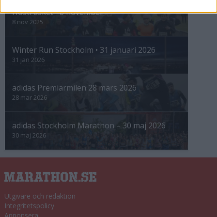
Höstrusket • 8 november
8 nov 2025
Winter Run Stockholm • 31 januari 2026
31 jan 2026
adidas Premiärmilen 28 mars 2026
28 mar 2026
adidas Stockholm Marathon – 30 maj 2026
30 maj 2026
Utgivare och redaktion
Integritetspolicy
Annonsera