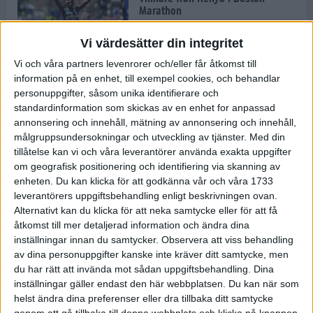
Marathon
22 apr 2025
Vi värdesätter din integritet
Vi och våra partners levenrorer och/eller får åtkomst till
information på en enhet, till exempel cookies, och behandlar
Dags för Boston - världens äldsta
personuppgifter, såsom unika identifierare och
maratonlopp
standardinformation som skickas av en enhet for anpassad
20 apr 2025
annonsering och innehåll, mätning av annonsering och innehåll,
målgruppsundersokningar och utveckling av tjänster.
Med din
tillåtelse kan vi och våra leverantörer använda exakta uppgifter
om geografisk positionering och identifiering via skanning av
Bästa loppet: Sarah EM-sexa
enheten. Du kan klicka för att godkänna vår och våra 1733
13 apr 2025
leverantörers uppgiftsbehandling enligt beskrivningen ovan.
Alternativt kan du klicka för att neka samtycke eller för att få
åtkomst till mer detaljerad information och ändra dina
inställningar innan du samtycker.
Observera att viss behandling
Jätttepers av Ebba Tulu Chala i
av dina personuppgifter kanske inte kräver ditt samtycke, men
väg-EM
du har rätt att invända mot sådan uppgiftsbehandling. Dina
12 apr 2025
inställningar gäller endast den här webbplatsen. Du kan när som
helst ändra dina preferenser eller dra tillbaka ditt samtycke