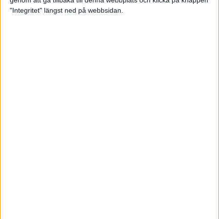
genom att gå tillbaka till denna webbplats och klicka på knappen
"Integritet" längst ned på webbsidan.
Premiär för väg-EM med 28 000
löpare
11 apr 2025
Almgren krossade det svenska
rekordet
5 apr 2025
Hinderlöpare får chansen på
Bauhausgalan
4 apr 2025
Träna för många höjdmeter
2 apr 2025