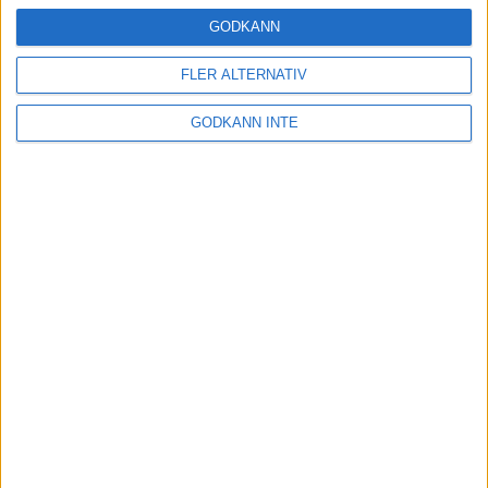
16 mar 2025
GODKÄNN
FLER ALTERNATIV
Träna uthållighet med långa
GODKÄNN INTE
intervaller – 3 pass
12 mar 2025
adidas Adizero Running Tour är
tillbaka - med två nya
deltävlingar!
11 mar 2025
Almgren EM-4a. Besviken men ej
nedslagen
9 mar 2025