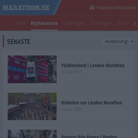
TRÄNINGSPROGRAM
Start
Nyheterna
Löpningen
Träningen
Inspirati
SENASTE
Världsrekord i London Marathon
27 apr 2025
Historien om London Marathon
24 apr 2025
Vinnare från Kenya i Boston