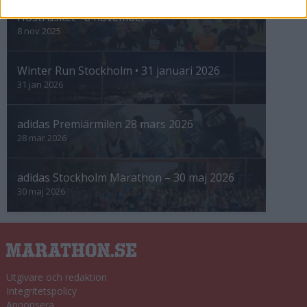
Höstrusket • 8 november
8 nov 2025
Winter Run Stockholm • 31 januari 2026
31 jan 2026
adidas Premiärmilen 28 mars 2026
28 mar 2026
adidas Stockholm Marathon – 30 maj 2026
30 maj 2026
Utgivare och redaktion
Integritetspolicy
Annonsera