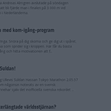
rna Andreas Almgren avslutade på söndagen
 bli fjärde man i finalen på 3 000 m vid
 i Nederländerna.
en med kom-igång-program
ringa. Snöra på dig skorna och ge dig ut i spåret.
a som sprider sig i kroppen. Här får du bästa
ng och hitta motivationen att f...
 Suldan!
ng Ullevis Suldan Hassan Tokyo Marathon 2.05.57
 som någonsin noterats av en svensk
ehar själv det inofficiella svenska rekordet ...
terlängtade världsstjärnan?