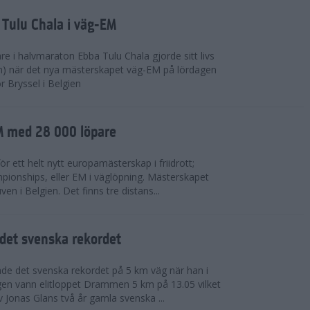
 Tulu Chala i väg-EM
e i halvmaraton Ebba Tulu Chala gjorde sitt livs
m) när det nya mästerskapet väg-EM på lördagen
r Bryssel i Belgien
M med 28 000 löpare
ör ett helt nytt europamästerskap i friidrott;
ionships, eller EM i väglöpning. Mästerskapet
en i Belgien. Det finns tre distans...
det svenska rekordet
de det svenska rekordet på 5 km väg när han i
agen vann elitloppet Drammen 5 km på 13.05 vilket
v Jonas Glans två år gamla svenska ...