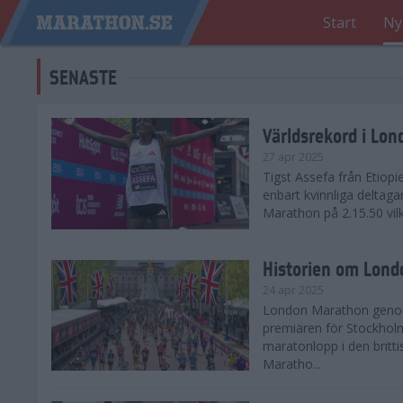
Start
Ny
SENASTE
Världsrekord i Lo
27 apr 2025
Tigst Assefa från Etiopi
enbart kvinnliga delta
Marathon på 2.15.50 vilk
Historien om Lon
24 apr 2025
London Marathon genomf
premiären för Stockholm
maratonlopp i den britt
Maratho...