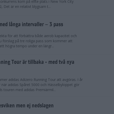
konkurrens kom på elfte plats i New York City
 Det är en relativt blygsam t...
med långa intervaller – 3 pass
fekta för att förbättra både aerob kapacitet och
 du förslag på tre roliga pass som kommer att
 ett högra tempo under en längr...
ning Tour är tillbaka - med två nya
mmer adidas Adizero Running Tour att avgöras. I år
r när adidas Spåret 5000 och Hässelbyloppet gör
ds touren med adidas Premiärmil...
sviken men ej nedslagen