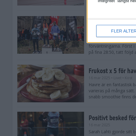
"Integritet" längst 
Snabba tider när 
löparsäsongen!
FLER ALTE
29 mar 2025
Det på förhand mycket st
förväntningarna. Först i
på fina 28:50, tätt följd
Frukost x 5 för ha
16 mar 2025
• Livet
• Kost
Havre är en fantastisk 
varieras på många sätt.
snabb smoothie finns det
Positivt besked fö
16 mar 2025
Sarah Lahti gjorde sitt b