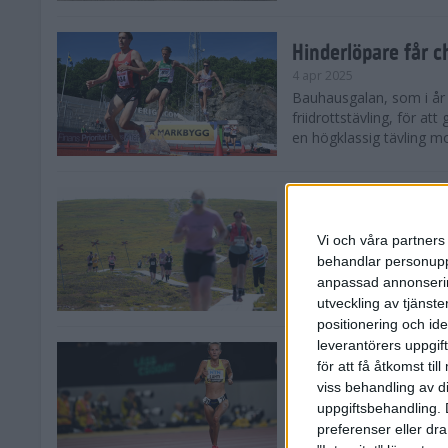
Hinderlöpare får 
4 apr 2025
Bauhausgalan, som i år 
friidrottstävling, för att
en högklassig tävling mot
Träna för många 
2 apr 2025
Vi och våra partners 
Satsar du på att springa 
behandlar personuppg
sommar? Eller är du su
anpassad annonserin
Stockholms brantaste är
utveckling av tjänster
positionering och id
leverantörers uppgift
Besviken Lahti til
för att få åtkomst ti
30 mar 2025
viss behandling av d
Sarah Lahti var besviken
uppgiftsbehandling. 
söndagen slutade den 30
preferenser eller dra
Capistrano 10 000 m uta