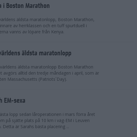
a i Boston Marathon
världens äldsta maratonlopp, Boston Marathon,
nnare av herrklassen och en tuff spurtduell i
rna vanns av löpare från Kenya.
världens äldsta maratonlopp
 världens äldsta maratonlopp Boston Marathon
 avgörs alltid den tredje måndagen i april, som är
aten Massachusetts (Patriots´Day).
ah EM-sexa
bästa lopp sedan låroperationen i mars förra året
m på sjätte plats på 10 km i väg-EM i Leuven
. Detta är Sarahs bästa placering ...