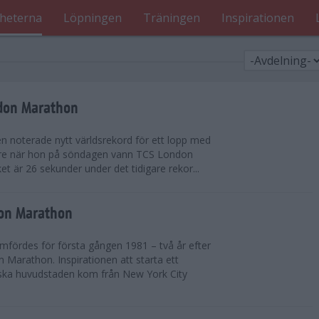
heterna
Löpningen
Träningen
Inspirationen
ndon Marathon
en noterade nytt världsrekord för ett lopp med
gare när hon på söndagen vann TCS London
et är 26 sekunder under det tidigare rekor...
don Marathon
ördes för första gången 1981 – två år efter
 Marathon. Inspirationen att starta ett
iska huvudstaden kom från New York City