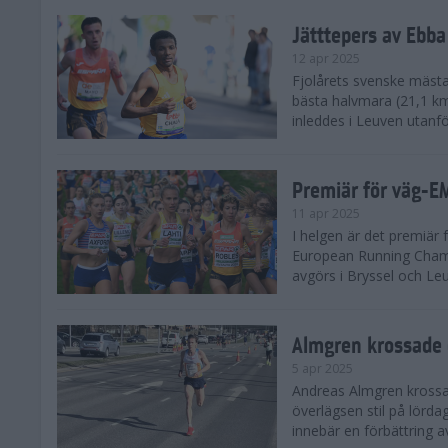
Jätttepers av Ebba
12 apr 2025
Fjolårets svenske mästar
bästa halvmara (21,1 k
inleddes i Leuven utanfö
Premiär för väg-E
11 apr 2025
I helgen är det premiär f
European Running Champ
avgörs i Bryssel och Leuv
Almgren krossade 
5 apr 2025
Andreas Almgren krossa
överlägsen stil på lörd
innebär en förbättring a