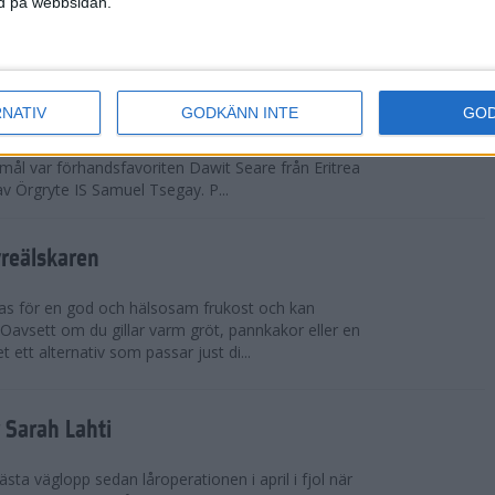
ned på webbsidan.
adidas Premiärmilen sprang igång
RNATIV
GODKÄNN INTE
GO
arka elitfältet på herrsidan levde upp till
 mål var förhandsfavoriten Dawit Seare från Eritrea
 av Örgryte IS Samuel Tsegay. P...
vreälskaren
bas för en god och hälsosam frukost och kan
 Oavsett om du gillar varm gröt, pannkakor eller en
 ett alternativ som passar just di...
r Sarah Lahti
ästa väglopp sedan låroperationen i april i fjol när