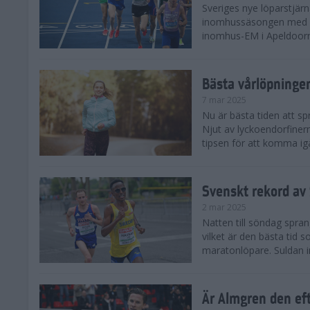
Sveriges nye löparstjä
inomhussäsongen med att
inomhus-EM i Apeldoorn
Bästa vårlöpning
7 mar 2025
Nu är bästa tiden att sp
Njut av lyckoendorfinern
tipsen för att komma igå
Svenskt rekord av
2 mar 2025
Natten till söndag spra
vilket är den bästa tid
maratonlöpare. Suldan inn
Är Almgren den ef