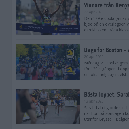
Vinnare från Keny
22 apr 2025
Den 129:e upplagan av 
bjöd på en överlägsen vi
damklassen. Båda klasse
Dags för Boston - 
20 apr 2025
Måndag 21 april avgörs
för 129:e gången. Loppet
en lokal helgdag i delst
Bästa loppet: Sar
13 apr 2025
Sarah Lahti gjorde sitt 
när hon på söndagen ko
utanför Bryssel i Belgien