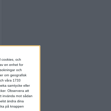
l cookies, och
av en enhet for
rsokningar och
ter om geografisk
 och våra 1733
 neka samtycke eller
cker.
Observera att
att invända mot sådan
elst ändra dina
licka på knappen