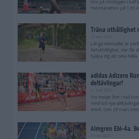
hon på söndagen i tuff 
Halvmarathon på 1.09.42,
Träna uthållighet 
12 mar 2025
Långa intervaller är per
fartuthållighet. Här får
hjälpa dig att orka hålla
adidas Adizero Run
deltävlingar!
11 mar 2025
För tredje året i rad ko
med två nya deltävlinga
entré. Den 29 mars inle
Almgren EM-4a. Be
9 mar 2025