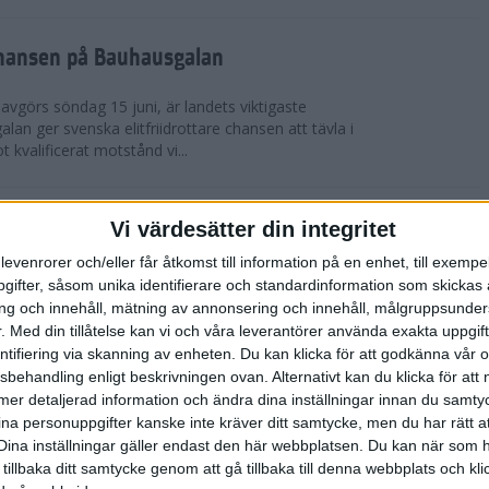
chansen på Bauhausgalan
avgörs söndag 15 juni, är landets viktigaste
 galan ger svenska elitfriidrottare chansen att tävla i
 kvalificerat motstånd vi...
höjdmeter
Vi värdesätter din integritet
levenrorer och/eller får åtkomst till information på en enhet, till exempe
Tjejmilen Sälen i juni eller något annat fjällopp i
ifter, såsom unika identifierare och standardinformation som skickas 
gen på att ta dig an Hammarbybacken i oktober?
g och innehåll, mätning av annonsering och innehåll, målgruppsunde
 en utmaning som heter duga. Rå...
.
Med din tillåtelse kan vi och våra leverantörer använda exakta uppgif
entifiering via skanning av enheten. Du kan klicka för att godkänna vår
sbehandling enligt beskrivningen ovan. Alternativt kan du klicka för att
lbaka på banan
ll mer detaljerad information och ändra dina inställningar innan du samty
ina personuppgifter kanske inte kräver ditt samtycke, men du har rätt 
 efter sitt första lopp på 10 000 m på tre år. På
Dina inställningar gäller endast den här webbplatsen. Du kan när som h
-åriga Hässelby-löparen på 14:e plats i San Juan
 tillbaka ditt samtycke genom att gå tillbaka till denna webbplats och k
n för Los Angeles. Detta anses ...