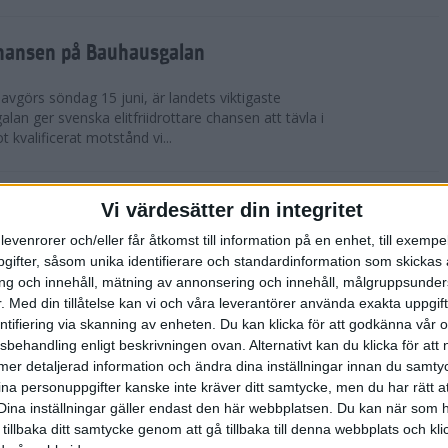
chansen på Bauhausgalan
avgörs söndag 15 juni, är landets viktigaste
 galan ger svenska elitfriidrottare chansen att tävla i
 kvalificerat motstånd vi...
höjdmeter
Vi värdesätter din integritet
levenrorer och/eller får åtkomst till information på en enhet, till exempe
Tjejmilen Sälen i juni eller något annat fjällopp i
ifter, såsom unika identifierare och standardinformation som skickas 
gen på att ta dig an Hammarbybacken i oktober?
g och innehåll, mätning av annonsering och innehåll, målgruppsunde
 en utmaning som heter duga. Rå...
.
Med din tillåtelse kan vi och våra leverantörer använda exakta uppgif
entifiering via skanning av enheten. Du kan klicka för att godkänna vår
sbehandling enligt beskrivningen ovan. Alternativt kan du klicka för att
lbaka på banan
ll mer detaljerad information och ändra dina inställningar innan du samty
ina personuppgifter kanske inte kräver ditt samtycke, men du har rätt 
 efter sitt första lopp på 10 000 m på tre år. På
Dina inställningar gäller endast den här webbplatsen. Du kan när som h
-åriga Hässelby-löparen på 14:e plats i San Juan
 tillbaka ditt samtycke genom att gå tillbaka till denna webbplats och k
n för Los Angeles. Detta anses ...