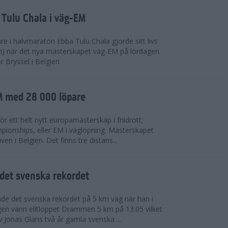
 Tulu Chala i väg-EM
e i halvmaraton Ebba Tulu Chala gjorde sitt livs
m) när det nya mästerskapet väg-EM på lördagen
r Bryssel i Belgien
M med 28 000 löpare
ör ett helt nytt europamästerskap i friidrott;
ionships, eller EM i väglöpning. Mästerskapet
en i Belgien. Det finns tre distans...
det svenska rekordet
de det svenska rekordet på 5 km väg när han i
agen vann elitloppet Drammen 5 km på 13.05 vilket
v Jonas Glans två år gamla svenska ...