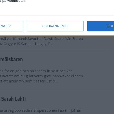
ned på webbsidan.
adidas Premiärmilen sprang igång
RNATIV
GODKÄNN INTE
GO
arka elitfältet på herrsidan levde upp till
 mål var förhandsfavoriten Dawit Seare från Eritrea
 av Örgryte IS Samuel Tsegay. P...
vreälskaren
bas för en god och hälsosam frukost och kan
 Oavsett om du gillar varm gröt, pannkakor eller en
 ett alternativ som passar just di...
r Sarah Lahti
ästa väglopp sedan låroperationen i april i fjol när