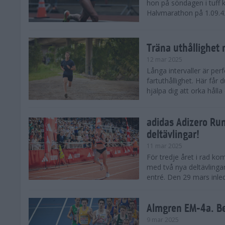
hon på söndagen i tuff 
Halvmarathon på 1.09.42,
Träna uthållighet 
12 mar 2025
Långa intervaller är per
fartuthållighet. Här får
hjälpa dig att orka hålla
adidas Adizero Run
deltävlingar!
11 mar 2025
För tredje året i rad ko
med två nya deltävlinga
entré. Den 29 mars inle
Almgren EM-4a. Be
9 mar 2025