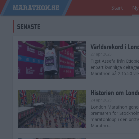
Start
Ny
SENASTE
Världsrekord i Lo
27 apr 2025
Tigst Assefa från Etiopi
enbart kvinnliga delta
Marathon på 2.15.50 vilk
Historien om Lon
24 apr 2025
London Marathon genomf
premiären för Stockholm
maratonlopp i den britt
Maratho...