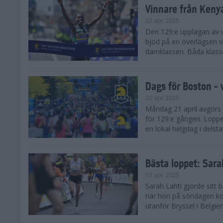
Vinnare från Keny
22 apr 2025
Den 129:e upplagan av 
bjöd på en överlägsen vi
damklassen. Båda klasse
Dags för Boston - 
20 apr 2025
Måndag 21 april avgörs
för 129:e gången. Loppet
en lokal helgdag i delst
Bästa loppet: Sar
13 apr 2025
Sarah Lahti gjorde sitt 
när hon på söndagen ko
utanför Bryssel i Belgien