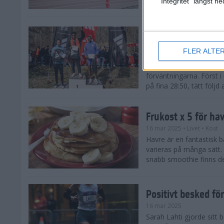
"Integritet" längst 
Snabba tider när 
löparsäsongen!
FLER ALTE
29 mar 2025
Det på förhand mycket st
förväntningarna. Först i
på fina 28:50, tätt följd
Frukost x 5 för ha
16 mar 2025
• Livet
• Kost
Havre är en fantastisk 
varieras på många sätt.
snabb smoothie finns det
Positivt besked fö
16 mar 2025
Sarah Lahti gjorde sitt b