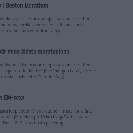
a i Boston Marathon
världens äldsta maratonlopp, Boston Marathon,
nnare av herrklassen och en tuff spurtduell i
rna vanns av löpare från Kenya.
världens äldsta maratonlopp
 världens äldsta maratonlopp Boston Marathon
 avgörs alltid den tredje måndagen i april, som är
aten Massachusetts (Patriots´Day).
ah EM-sexa
bästa lopp sedan låroperationen i mars förra året
m på sjätte plats på 10 km i väg-EM i Leuven
. Detta är Sarahs bästa placering ...