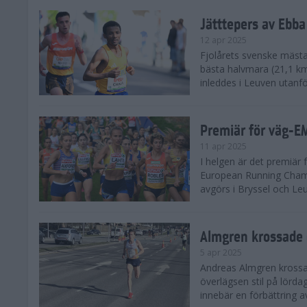
Jätttepers av Ebba
12 apr 2025
Fjolårets svenske mästar
bästa halvmara (21,1 k
inleddes i Leuven utanfö
Premiär för väg-E
11 apr 2025
I helgen är det premiär f
European Running Champ
avgörs i Bryssel och Leuv
Almgren krossade 
5 apr 2025
Andreas Almgren krossa
överlägsen stil på lörd
innebär en förbättring a