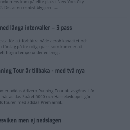
konkurrens kom på elfte plats i New York City
 Det är en relativt blygsam t...
med långa intervaller – 3 pass
fekta för att förbättra både aerob kapacitet och
 du förslag på tre roliga pass som kommer att
 ett högra tempo under en längr...
ning Tour är tillbaka - med två nya
mmer adidas Adizero Running Tour att avgöras. I år
r när adidas Spåret 5000 och Hässelbyloppet gör
ds touren med adidas Premiärmil...
sviken men ej nedslagen