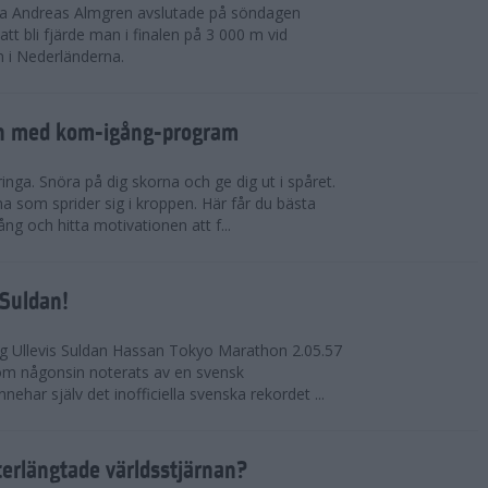
rna Andreas Almgren avslutade på söndagen
 bli fjärde man i finalen på 3 000 m vid
 i Nederländerna.
en med kom-igång-program
ringa. Snöra på dig skorna och ge dig ut i spåret.
a som sprider sig i kroppen. Här får du bästa
ng och hitta motivationen att f...
 Suldan!
ng Ullevis Suldan Hassan Tokyo Marathon 2.05.57
 som någonsin noterats av en svensk
ehar själv det inofficiella svenska rekordet ...
terlängtade världsstjärnan?