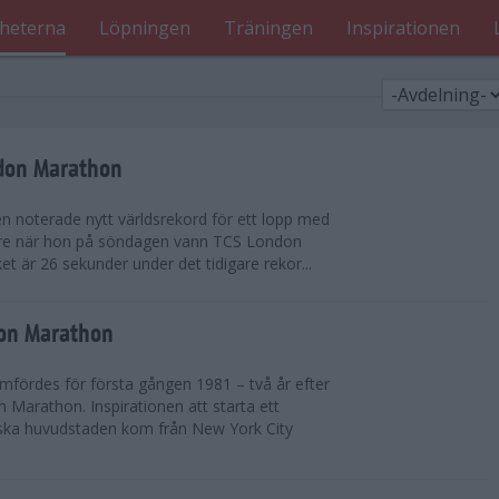
heterna
Löpningen
Träningen
Inspirationen
ndon Marathon
en noterade nytt världsrekord för ett lopp med
gare när hon på söndagen vann TCS London
et är 26 sekunder under det tidigare rekor...
don Marathon
ördes för första gången 1981 – två år efter
 Marathon. Inspirationen att starta ett
iska huvudstaden kom från New York City