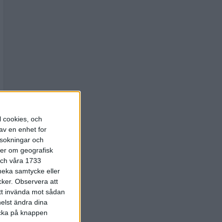
l cookies, och
av en enhet for
rsokningar och
ter om geografisk
 och våra 1733
 neka samtycke eller
cker.
Observera att
att invända mot sådan
elst ändra dina
licka på knappen