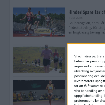
Hinderlöpare får 
4 apr 2025
Bauhausgalan, som i år 
friidrottstävling, för att
en högklassig tävling mot
Träna för många 
2 apr 2025
Vi och våra partners 
Satsar du på att springa 
behandlar personuppg
sommar? Eller är du su
anpassad annonserin
Stockholms brantaste är
utveckling av tjänster
positionering och id
leverantörers uppgift
Besviken Lahti til
för att få åtkomst ti
30 mar 2025
viss behandling av d
Sarah Lahti var besviken
uppgiftsbehandling. 
söndagen slutade den 30
preferenser eller dra
Capistrano 10 000 m uta