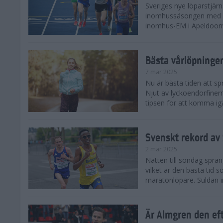
Sveriges nye löparstjä
inomhussäsongen med att
inomhus-EM i Apeldoorn
Bästa vårlöpning
7 mar 2025
Nu är bästa tiden att sp
Njut av lyckoendorfinern
tipsen för att komma igå
Svenskt rekord av
2 mar 2025
Natten till söndag spra
vilket är den bästa tid
maratonlöpare. Suldan inn
Är Almgren den ef