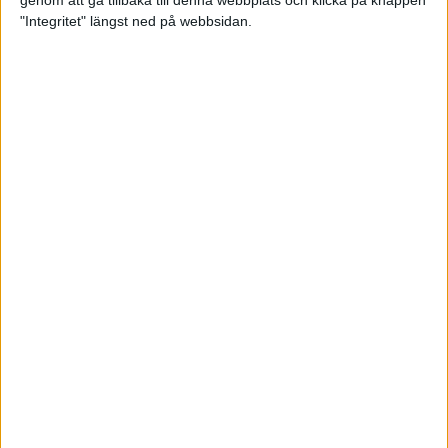
genom att gå tillbaka till denna webbplats och klicka på knappen
"Integritet" längst ned på webbsidan.
Premiär för väg-EM med 28 000
löpare
11 apr 2025
Almgren krossade det svenska
rekordet
5 apr 2025
Hinderlöpare får chansen på
Bauhausgalan
4 apr 2025
Träna för många höjdmeter
2 apr 2025