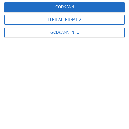
16 mar 2025
GODKÄNN
FLER ALTERNATIV
Träna uthållighet med långa
GODKÄNN INTE
intervaller – 3 pass
12 mar 2025
adidas Adizero Running Tour är
tillbaka - med två nya
deltävlingar!
11 mar 2025
Almgren EM-4a. Besviken men ej
nedslagen
9 mar 2025