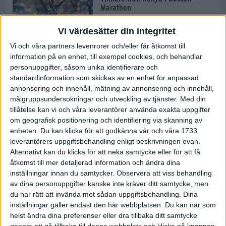
Marathon
22 apr 2025
Vi värdesätter din integritet
Vi och våra partners levenrorer och/eller får åtkomst till
information på en enhet, till exempel cookies, och behandlar
Dags för Boston - världens äldsta
personuppgifter, såsom unika identifierare och
maratonlopp
standardinformation som skickas av en enhet for anpassad
20 apr 2025
annonsering och innehåll, mätning av annonsering och innehåll,
målgruppsundersokningar och utveckling av tjänster.
Med din
tillåtelse kan vi och våra leverantörer använda exakta uppgifter
om geografisk positionering och identifiering via skanning av
Bästa loppet: Sarah EM-sexa
enheten. Du kan klicka för att godkänna vår och våra 1733
13 apr 2025
leverantörers uppgiftsbehandling enligt beskrivningen ovan.
Alternativt kan du klicka för att neka samtycke eller för att få
åtkomst till mer detaljerad information och ändra dina
inställningar innan du samtycker.
Observera att viss behandling
Jätttepers av Ebba Tulu Chala i
av dina personuppgifter kanske inte kräver ditt samtycke, men
väg-EM
du har rätt att invända mot sådan uppgiftsbehandling. Dina
12 apr 2025
inställningar gäller endast den här webbplatsen. Du kan när som
helst ändra dina preferenser eller dra tillbaka ditt samtycke