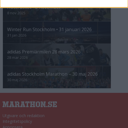
Höstrusket • 8 november
8 nov 2025
Winter Run Stockholm • 31 januari 2026
31 jan 2026
adidas Premiärmilen 28 mars 2026
28 mar 2026
adidas Stockholm Marathon – 30 maj 2026
30 maj 2026
Utgivare och redaktion
Integritetspolicy
Annonsera