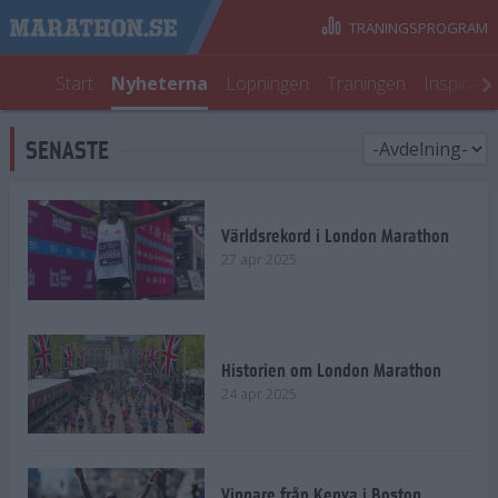
TRÄNINGSPROGRAM
Start
Nyheterna
Löpningen
Träningen
Inspirati
SENASTE
Världsrekord i London Marathon
27 apr 2025
Historien om London Marathon
24 apr 2025
Vinnare från Kenya i Boston