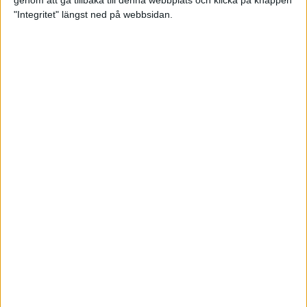
genom att gå tillbaka till denna webbplats och klicka på knappen
"Integritet" längst ned på webbsidan.
Premiär för väg-EM med 28 000
löpare
11 apr 2025
Almgren krossade det svenska
rekordet
5 apr 2025
Hinderlöpare får chansen på
Bauhausgalan
4 apr 2025
Träna för många höjdmeter
2 apr 2025