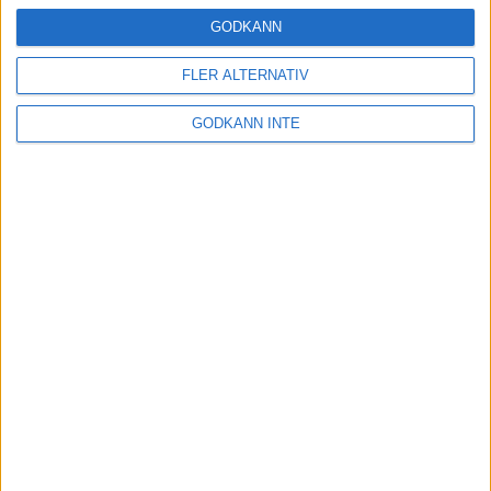
16 mar 2025
GODKÄNN
FLER ALTERNATIV
Träna uthållighet med långa
GODKÄNN INTE
intervaller – 3 pass
12 mar 2025
adidas Adizero Running Tour är
tillbaka - med två nya
deltävlingar!
11 mar 2025
Almgren EM-4a. Besviken men ej
nedslagen
9 mar 2025