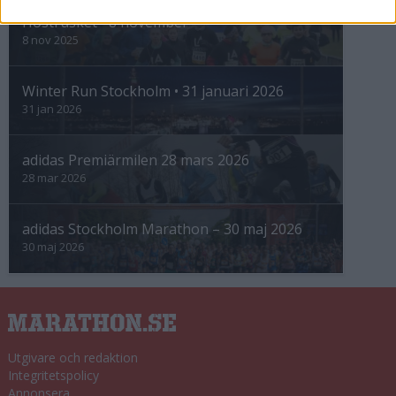
Höstrusket • 8 november
8 nov 2025
Winter Run Stockholm • 31 januari 2026
31 jan 2026
adidas Premiärmilen 28 mars 2026
28 mar 2026
adidas Stockholm Marathon – 30 maj 2026
30 maj 2026
Utgivare och redaktion
Integritetspolicy
Annonsera