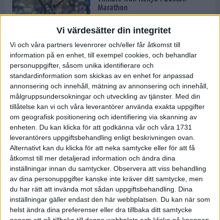
Marathon
22 apr 2025
Vi värdesätter din integritet
Vi och våra partners levenrorer och/eller får åtkomst till
information på en enhet, till exempel cookies, och behandlar
Dags för Boston - världens äldsta
personuppgifter, såsom unika identifierare och
maratonlopp
standardinformation som skickas av en enhet for anpassad
20 apr 2025
annonsering och innehåll, mätning av annonsering och innehåll,
målgruppsundersokningar och utveckling av tjänster.
Med din
tillåtelse kan vi och våra leverantörer använda exakta uppgifter
om geografisk positionering och identifiering via skanning av
Bästa loppet: Sarah EM-sexa
enheten. Du kan klicka för att godkänna vår och våra 1731
13 apr 2025
leverantörers uppgiftsbehandling enligt beskrivningen ovan.
Alternativt kan du klicka för att neka samtycke eller för att få
åtkomst till mer detaljerad information och ändra dina
inställningar innan du samtycker.
Observera att viss behandling
Jätttepers av Ebba Tulu Chala i
av dina personuppgifter kanske inte kräver ditt samtycke, men
väg-EM
du har rätt att invända mot sådan uppgiftsbehandling. Dina
12 apr 2025
inställningar gäller endast den här webbplatsen. Du kan när som
helst ändra dina preferenser eller dra tillbaka ditt samtycke