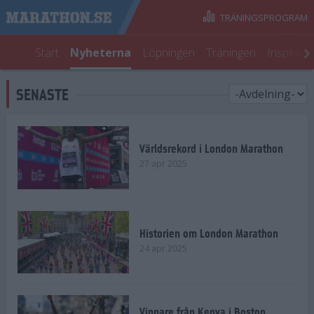
TRÄNINGSPROGRAM
Start
Nyheterna
Löpningen
Träningen
Inspirati
SENASTE
Världsrekord i London Marathon
27 apr 2025
Historien om London Marathon
24 apr 2025
Vinnare från Kenya i Boston