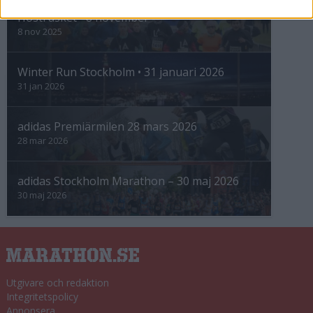
Höstrusket • 8 november
8 nov 2025
Winter Run Stockholm • 31 januari 2026
31 jan 2026
adidas Premiärmilen 28 mars 2026
28 mar 2026
adidas Stockholm Marathon – 30 maj 2026
30 maj 2026
Utgivare och redaktion
Integritetspolicy
Annonsera