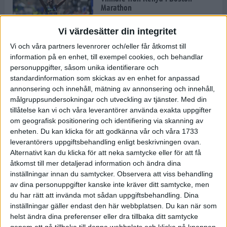
Marathon
22 apr 2025
Vi värdesätter din integritet
Vi och våra partners levenrorer och/eller får åtkomst till
information på en enhet, till exempel cookies, och behandlar
Dags för Boston - världens äldsta
personuppgifter, såsom unika identifierare och
maratonlopp
standardinformation som skickas av en enhet for anpassad
20 apr 2025
annonsering och innehåll, mätning av annonsering och innehåll,
målgruppsundersokningar och utveckling av tjänster.
Med din
tillåtelse kan vi och våra leverantörer använda exakta uppgifter
om geografisk positionering och identifiering via skanning av
Bästa loppet: Sarah EM-sexa
enheten. Du kan klicka för att godkänna vår och våra 1733
13 apr 2025
leverantörers uppgiftsbehandling enligt beskrivningen ovan.
Alternativt kan du klicka för att neka samtycke eller för att få
åtkomst till mer detaljerad information och ändra dina
inställningar innan du samtycker.
Observera att viss behandling
Jätttepers av Ebba Tulu Chala i
av dina personuppgifter kanske inte kräver ditt samtycke, men
väg-EM
du har rätt att invända mot sådan uppgiftsbehandling. Dina
12 apr 2025
inställningar gäller endast den här webbplatsen. Du kan när som
helst ändra dina preferenser eller dra tillbaka ditt samtycke