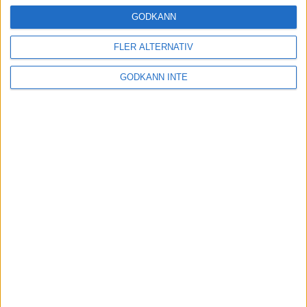
16 mar 2025
GODKÄNN
FLER ALTERNATIV
Träna uthållighet med långa
GODKÄNN INTE
intervaller – 3 pass
12 mar 2025
adidas Adizero Running Tour är
tillbaka - med två nya
deltävlingar!
11 mar 2025
Almgren EM-4a. Besviken men ej
nedslagen
9 mar 2025