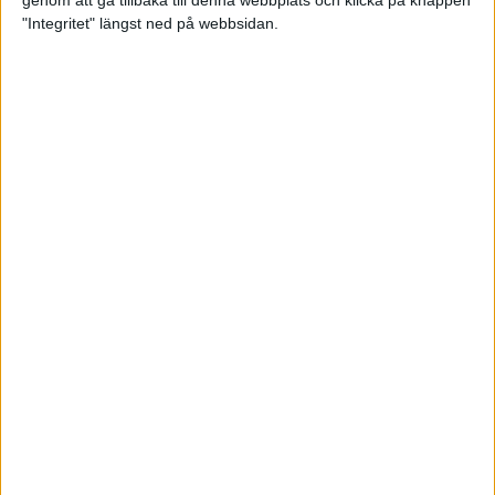
genom att gå tillbaka till denna webbplats och klicka på knappen
"Integritet" längst ned på webbsidan.
Premiär för väg-EM med 28 000
löpare
11 apr 2025
Almgren krossade det svenska
rekordet
5 apr 2025
Hinderlöpare får chansen på
Bauhausgalan
4 apr 2025
Träna för många höjdmeter
2 apr 2025