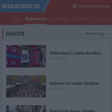
TRÄNINGSPROGRAM
Start
Nyheterna
Löpningen
Träningen
Inspirati
SENASTE
Världsrekord i London Marathon
27 apr 2025
Historien om London Marathon
24 apr 2025
Vinnare från Kenya i Boston